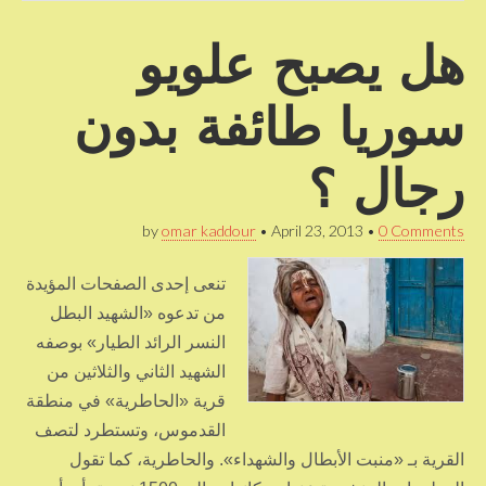
هل يصبح علويو
سوريا طائفة بدون
رجال ؟
by
omar kaddour
•
April 23, 2013
•
0 Comments
تنعى إحدى الصفحات المؤيدة
من تدعوه «الشهيد البطل
النسر الرائد الطيار» بوصفه
الشهيد الثاني والثلاثين من
قرية «الحاطرية» في منطقة
القدموس، وتستطرد لتصف
القرية بـ «منبت الأبطال والشهداء». والحاطرية، كما تقول