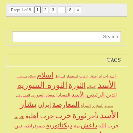
Page 1 of 8
1
2
3
…
8
»
Search
for:
TAGS
اسلام
اجرام
أسد
ارهاب
استعمار
احتلال
اسرائيل
اسلام سياسي
الأسد
الثورة السورية
الثورة
الاسلام
الرئيس الأسد
الدين
الفساد
الفساد السوري
الفساد في
بشار
المعارضة
ايران
المرأة
سورية
المجازر
الأسد
حرب
ثورة
حرب أهلية
تأخر
حرية
ديكتاتورية
داعش
حزب الله
دين
ديموقراطية
دولة