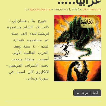
by
george banna
•
January 21, 2026
•
0 Comments
جورج بنا , عثمان لي :
كانت بلاد الشام مستعمرة
قريشية لمدة الف سنة
ثم مستعمرة عثمانية
لمدة ٤٠٠ سنة, وبعد
الحرب العالمية الأولى
أصبحت منطقة وضعت
تحت الاشراف الفرنسي –
الانكليزي, كان اسمه في
سوريا ولبنان …
أكمل القراءة ←