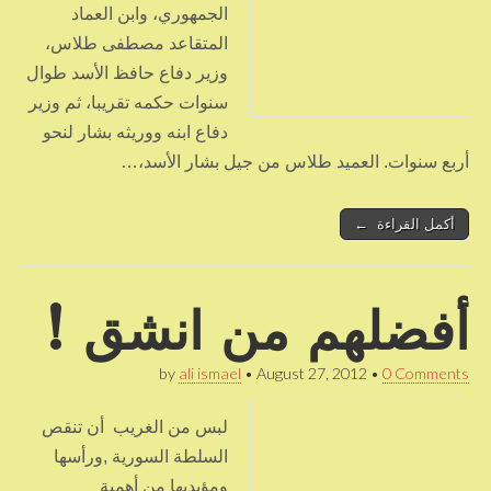
الجمهوري، وابن العماد
المتقاعد مصطفى طلاس،
وزير دفاع حافظ الأسد طوال
سنوات حكمه تقريبا، ثم وزير
دفاع ابنه ووريثه بشار لنحو
أربع سنوات. العميد طلاس من جيل بشار الأسد،…
أكمل القراءة ←
أفضلهم من انشق !
by
ali ismael
•
August 27, 2012
•
0 Comments
لبس من الغريب أن تنقص
السلطة السورية ,ورأسها
ومؤيديها من أهمية