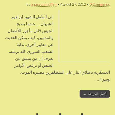
by
ghassan mufleh
•
August 27, 2012
•
0 Comments
إلى الطفل الشهيد إبراهيم
الشيبان… عندما يصبح
الجيش قاتل مأجور للأطفال
والمدنيين، كيف يمكن الحديث
عن معايير أخرى. بداية
الشعب السوري كله برمته،
يعرف أن من ينشق عن
الجيش أو يرفض الأوامر
العسكرية باطلاق النار على المتظاهرين مصيره الموت،
وسواء…
أكمل القراءة ←