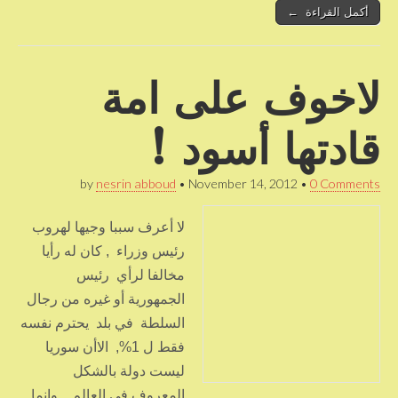
أكمل القراءة ←
لاخوف على امة
قادتها أسود !
by
nesrin abboud
•
November 14, 2012
•
0 Comments
لا أعرف سببا وجيها لهروب
رئيس وزراء , كان له رأيا
مخالفا لرأي رئيس
الجمهورية أو غيره من رجال
السلطة في بلد يحترم نفسه
فقط ل 1%, الاأن سوريا
ليست دولة بالشكل
المعروف في العالم , وانما