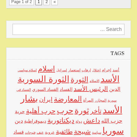
Page 1 of 2
1
2
»
Search
for:
TAGS
اسلام
اجرام
أسد
ارهاب
استعمار
احتلال
اسرائيل
اسلام سياسي
الأسد
الثورة السورية
الثورة
الاسلام
الرئيس الأسد
الدين
الفساد
الفساد السوري
الفساد في
بشار
المعارضة
ايران
المرأة
سورية
المجازر
الأسد
حرب
ثورة
حرب أهلية
تأخر
حرية
ديكتاتورية
داعش
حزب الله
دين
ديموقراطية
دولة
سوريا
شبيحة
طائفية
فساد
عروبة
عنف
سياسة
فتوحات