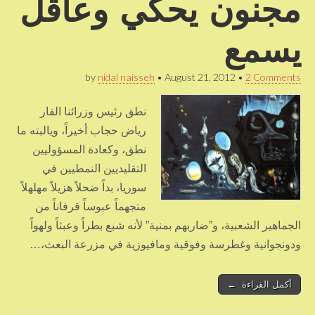
مجنون يحكي وعاقل
يسمع
by
nidal naisseh
•
August 21, 2012
•
2 Comments
نطق رئيس وزرائنا الفار
رياض حجاب أخيراً، ويالبته ما
نطق، وكعادة المسؤوليين
التقليديين النمطيين في
سوريا، بداً ضحلاً هزيلاً مهلهلاً
متجهماً عبوساً قرفاناً من
الجماهير الشعبية، و”ضاربهم بمنية” لأنه شبع بطراً وعبثاً ولهواً
ودونجوانية وغطرسة وفوقية ومافيوزية في مزرعة البعث،…
أكمل القراءة ←