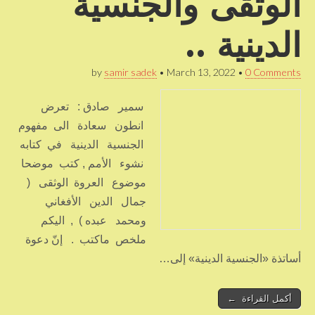
الوثقى والجنسية
الدينية ..
by
samir sadek
•
March 13, 2022
•
0 Comments
سمير صادق : تعرض
انطون سعادة الى مفهوم
الجنسية الدينية في كتابه
نشوء الأمم , كتب موضحا
موضوع العروة الوثقى (
جمال الدين الأفغاني
ومحمد عبده ) , اليكم
ملخص ماكتب . إنّ دعوة
أساتذة «الجنسية الدينية» إلى…
أكمل القراءة ←