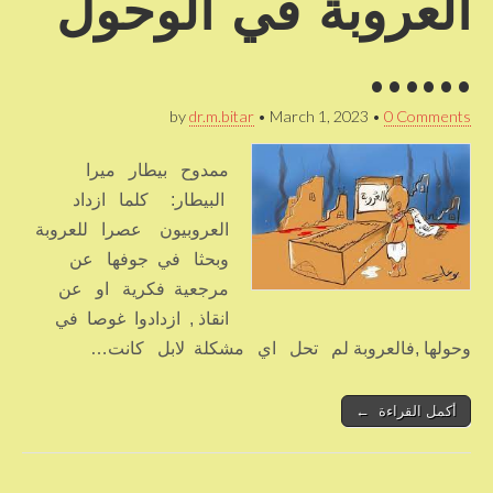
العروبة في الوحول
……
by
dr.m.bitar
•
March 1, 2023
•
0 Comments
ممدوح بيطار ميرا
البيطار: كلما ازداد
العروبيون عصرا للعروبة
وبحثا في جوفها عن
مرجعية فكرية او عن
انقاذ , ازدادوا غوصا في
وحولها ,فالعروبة لم تحل اي مشكلة لابل كانت…
أكمل القراءة ←