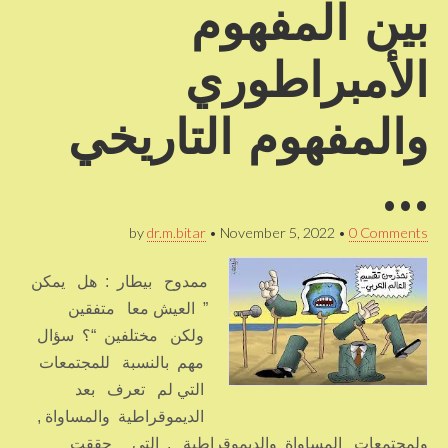
بين المفهوم
الأمبراطوري
والمفهوم التاريخي
…
by
dr.m.bitar
•
November 5, 2022
•
0 Comments
ممدوح بيطار : هل يمكن
” العيش معا متفقين
ولكن مختلفين “؟ سؤال
مهم بالنسبة للمجتمعات
التي لم تعرف بعد
الديموقراطية والمساواة ,
ولمجتمعات المساواة والديموقراطية , التي حققت