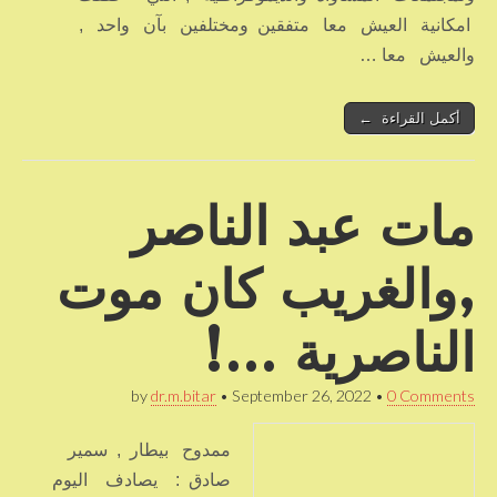
امكانية العيش معا متفقين ومختلفين بآن واحد ,
والعيش معا …
أكمل القراءة ←
مات عبد الناصر
,والغريب كان موت
الناصرية …!
by
dr.m.bitar
•
September 26, 2022
•
0 Comments
ممدوح بيطار , سمير
صادق : يصادف اليوم