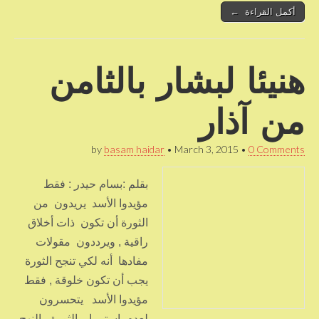
أكمل القراءة ←
هنيئا لبشار بالثامن
من آذار
by
basam haidar
•
March 3, 2015
•
0 Comments
بقلم :بسام حيدر : فقط
مؤيدوا الأسد يريدون من
الثورة أن تكون ذات أخلاق
راقية , ويرددون مقولات
مفادها أنه لكي تنجح الثورة
يجب أن تكون خلوقة , فقط
مؤيدوا الأسد يتحسرون
لعدم استمرار الثورة بالنهج