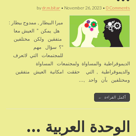
by
dr.m.bitar
•
November 26, 2023
•
0 Comments
ميرا البيطار , ممدوح بيطار :
هل يمكن ” العيش معا
متفقين ولكن مختلفين
“؟ سؤال مهم
للمجتمعات التي لاتعرف
الديموقراطية والمساواة ولمجتمعات المساواة
والديموقراطية , التي حققت امكانية العيش متفقين
ومختلفين بآن واحد ,…
أكمل القراءة ←
الوحدة العربية …