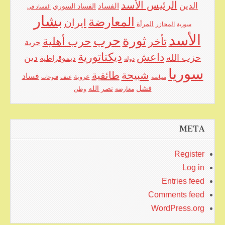
الرئيس الأسد
الدين
الفساد
الفساد السوري
الفساد في
بشار
المعارضة
ايران
المرأة
سورية
المجازر
الأسد
حرب
ثورة
حرب أهلية
تأخر
حرية
ديكتاتورية
داعش
حزب الله
دين
ديموقراطية
دولة
سوريا
شبيحة
طائفية
فساد
عروبة
عنف
سياسة
فتوحات
فشل
نصر الله
معارضة
وطن
META
Register
Log in
Entries feed
Comments feed
WordPress.org