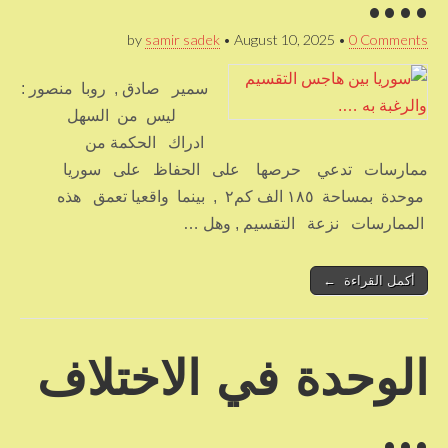
….
by
samir sadek
•
August 10, 2025
•
0 Comments
سمير صادق , روبا منصور :
ليس من السهل
ادراك الحكمة من
ممارسات تدعي حرصها على الحفاظ على سوريا
موحدة بمساحة ١٨٥ الف كم٢ , بينما واقعيا تعمق هذه
الممارسات نزعة التقسيم , وهل …
أكمل القراءة ←
الوحدة في الاختلاف
…