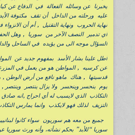
يخبرنا عن وسائله الفعالة في الدفاع عن كيا
عليه ورحلته من الداخل أن تقف مكتوفة الأيد
نهاية الحروب ونهاية التقتيل , أم أن الانزواء
أي تدمير النصف الآخر من سوريا , وهل الحف
السؤال موجه الى من يؤيده في الساحل والدا
أطل علينا بشار الأسد بمفهوم جديد عن المواط
عن كرسيه , المواطن هو من يعمل في المزرع
قدسيتها , هناك ماهو نافع من أرض الوطن , 
يوم ينحسر وينحسر ولا يزال ينتصر وينتصر , وهو
التكاذب الذي لايسبب له أي احراج ,انه صادق 
التزيف لذلك فهو لايكذب وانما يمارس التكاذب
جميع من معه هم سوريون سواء كانوا لبنانيين 
سوريا “للأبد” بحكم نشأته، وأنه ورث سوريا عن