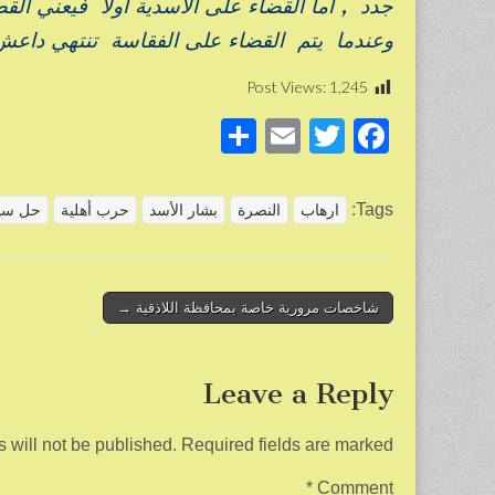
جدد , أما القضاء على الأسدية أولا فيعني ال
وعندما يتم القضاء على الفقاسة تنتهي داعش 
Post Views:
1,245
S
E
T
F
h
m
wi
a
ar
ail
tt
c
Tags:
ارهاب
النصرة
بشار الأسد
حرب أهلية
حل سي
e
er
e
b
o
Post
شاخصات مرورية خاصة بمحافظة اللاذقية →
navigation
o
k
Leave a Reply
 will not be published.
Required fields are marked
*
Comment