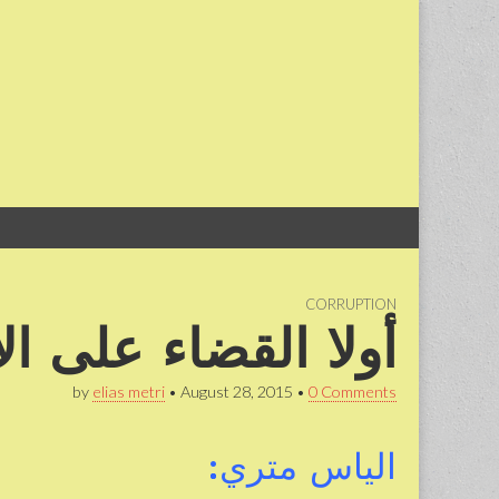
Skip
Main
to
menu
content
CORRUPTION
أولا القضاء على ال
by
elias metri
•
August 28, 2015
•
0 Comments
الياس متري: