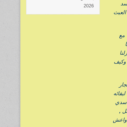
سد
2026
العبث
 مع
ا
لنا
 وكيف
جار
بقائه
 أسدي
ل ,
دواعش