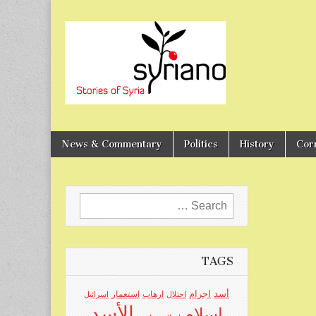
Stories of Syria
syriano
News & Commentary
Politics
History
Cor
Search
for:
TAGS
اجرام
أسد
ارهاب
استعمار
احتلال
اسرائيل
الأسد
اسلام