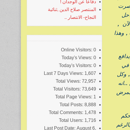
دفاعا عن الوجدان !
نتصرت
المنتصر صلاح الدين ,ثنائية
احل
النجاح- الانتصار ..
لآن ,
, وهذا
Online Visitors:
0
دافع
Today's Views:
0
 في
Today's Visitors:
0
 وكل
Last 7 Days Views:
1,607
Total Views:
72,957
.انه
Total Visitors:
73,649
ة بمرض
Total Page Views:
1
Total Posts:
8,888
Total Comments:
1,478
حكم
Total Users:
1,716
الرغم
Last Post Date:
August 6,