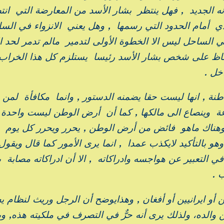
نه الجديد , فهل ينتظر بشار الأسد من المعارضة التي ا
ي أمام الحدود التي رسمها , وهل يعني الانزواء في الس
 في الساحل ليس الا الخطوة الأولى لتدمير مالم تدمر لحد ا
اظ على شخص بشار الأسد رئيسا يستلزم كل هذا الخراب 
خل .
نة , انها ليست حقا يضمنه الدستور , وانما مكافأة لمن ي
ة وينصاع الى مالكها , كما أن أرض الوطن ليست واحدة
وهناك ماهو فائض من أرض الوطن , يحرر ويحرر كل يوم ,
 بالتأكيد لايكذب عمدا , انما يرى الأمور كما قال ويقول .
في التعبير عن هواجسه وادراكاته , الا أن ادراكاته مصاب
 .
أو ايرانيين أو أفغان , وهذايوضح أن الرجل وريث لنظام ي
 والده، ولذلك يرى أنه حرٌّ في التصرف في ملكيته هذه, وب