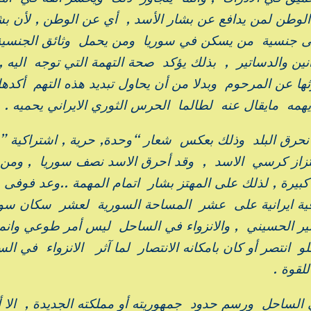
لوطن لمن يدافع عن بشار الأسد , أي عن الوطن , لأن بش
لغى جنسية من يسكن في سوريا ومن يحمل وثائق الجنسية
ين والدساتير , بذلك يؤكد صحة التهمة التي توجه اليه ,
ا عن المرحوم وبدلا من أن يحاول تبديد هذه التهم أكدها 
ايهمه مايقال عنه لطالما الحرس الثوري الايراني يحميه .
نحرق البلد وذلك بعكس شعار “وحدة, حرية , اشتراكية 
تزاز كرسي الاسد , وقد أحرق الاسد نصف سوريا , ومن 
رة , لذلك على المهتز بشار اتمام المهمة ..وعد فوفى ..
ة ايرانية على عشر المساحة السورية لعشر سكان سوري
مير الحسيني , والانزواء في الساحل ليس أمر طوعي وانما
انتصر أو كان بامكانه الانتصار لما آثر الانزواء في ال
لقوة .
 الساحل ورسم حدود جمهوريته أو مملكته الجديدة , الا أ