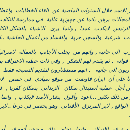
ر الاسد خلال السنوات الماضية عن القاء الخطابات واعطا
لمجالات برهن دائما عن جهوزية عالية في ممارسة التكا
الرئيس لايكذب عمدا , وانما يرى الاشياء بالشكل الكا
اب شرعية والسجن حرية والفساد من أعمال الحاشية ..ال
رب الى جانبه , واتهم من يجلب الأجانب بالعمالة لاسرائي
قواته , ثم يقدم لهم الشكر , وفي ذات خطبة الاعتراف ب
اربون الى جانيه , انهم مستشارون لتقديم النصيحة فقط ,
 أيضا على أن ايران فاوضت من موقع سيادي في حمص لانه
من أجل عملية استبدال سكان الزبداني بسكان كفريا , 
ر من ذلك بكثير …اعود وأقول بشار الأسد لايكذب , وانما
اقع , لاير المرتزق الأفغاني وهو يحتضر في درعا ..لاير
ق في الادراك , وانما يتجاوز ذلك ويحشر أنفه في أمو