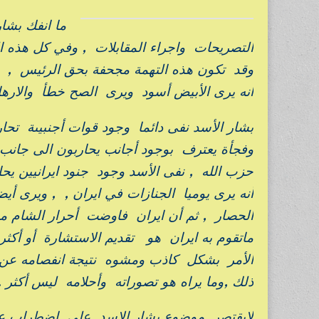
ما انفك بشا
التصريحات واجراء المقابلات , وفي كل هذه ا
وقد تكون هذه التهمة مجحفة بحق الرئيس , 
انه يرى الأبيض أسود ويرى الصح خطأ والاره
بشار الأسد نفى دائما وجود قوات أجنبيىة تحا
وفجأة يعترف بوجود أجانب يحاربون الى جانب 
حزب الله , نفى الأسد وجود جنود ايرانيين يح
أنه يرى يوميا الجنازات في ايران , , ويرى
الحصار , ثم أن ايران فاوضت أحرار الشام 
ماتقوم به ايران هو تقديم الاستشارة أو أكث
الأمر بشكل كاذب ومشوه نتيجة انفصامه عن الو
ذلك ,وما يراه هو تصوراته وأحلامه ليس أكثر .
لايقتصر موضوع بشار الاسد على اضطراب عمي