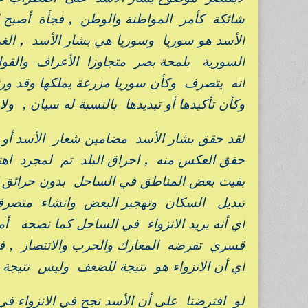
شائكة كأمر المواطنة والوطن , فجأة أصبح ا
الأسد هو سوريا وسوريا هي بشار الأسد , ا
السورية بلمحة بصر متجاوزا الأعراف والقوان
أنه يتصرف وكأن سوريا مزرعة يملكها وقد ورثه
وكأن تأكيدها أو تبديدها بالنسبة له سيان , ول
لقد حقق بشار الأسد مضامين شعار الأسد أو 
حقق العكس منه , احراق البلد تم لمجرد اه
بقيت بعض المناطق في الساحل بدون حرائق كبي
تبديل السكان وتهجير البعض وانشاء متصرفي
أي أنه يريد الانزواء في الساحل كما نصحه أ
قسري تفرضه المعارك والحرب والانتصار , فلو 
أي أن الانزواء هو نتيجة للضعف وليس نتيجة ل
لو افترضنا على أن الأسد نجح في الانزواء في