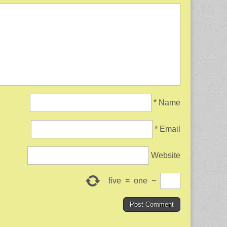
*
Name
*
Email
Website
five
=
one
−