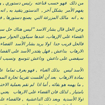
من ذلك فهو حسب قناعته رئيس دستوري , ونفه
يفهم الأمر بشكل آخر , الدستور يتقيد به , 
به , انه مالك المزرعة التي يصنع دستورها , 
وعن الحل قال بشار الاسد “ليس هناك حل سياس
القضاء على الإرهاب، عندها سيكون الحوار سورياً 
فالحل قريب جدا اولا يريد بشار الأسد القضاء
الارهاب بداعش , فهل يقتدر الأسد على القض
سيقضي على داعش وداعش تتوسع وتسبب له ال
الأسد ليس بذلك الغباء , فهو يعرف تماما على
بمادة الارهاب بعد أن أفلست تقريبا تجارة الم
, ما يهمه هو بقائه , أما اذا لم نقم بعملية
بامتياز , لذلك فان القضاء على الارهاب يعني
أولا الأسدية وبعد ذلك الداعشية , فالقضاء ع