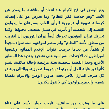
يقع البعض في فخ الاتهام عند انتقاد أو مناقشة ما يصدر عن
الأسد “وهو خلاصة فكر النظام” وما يحرص هو على إيصاله
كرسالة تعبوية أو ترويجية للرأي العام، وسرعان ما يحولون
القضية إلى شخصية أو تآمرية في سبيل تسخيف محتواها، وكما
تحرقك نيران المؤيدين، تحرقك أيضاً نيران الثوريين، إن اقتربت
من منطق الأسد “النظام” ولم تنتصر لموقفهم منه، سواء تمجيداً
أو شتماً، من بعدما حرصت قنوات الإعلام الممانع، ونقيضها
امبراطوريات الأجندات السياسية على تشجيع وتغذية هذا المنطق
الأعرج وجعل القضية شخصية بحتة مرتبطة بإحالة طائفية، لتبدو
كأنها غير قابلة للحل أو مرتبطة بشروط تعجيزية، وبالتالي يرفض
كل طرف التنازل للآخر تحت عناوين الوطن والالتزام بقضايا
شعبه، والجميع يراوغون كي لا نقول يكذبون.
على ما يقترب من ساعتين، تابعت حوار الأسد على قناة