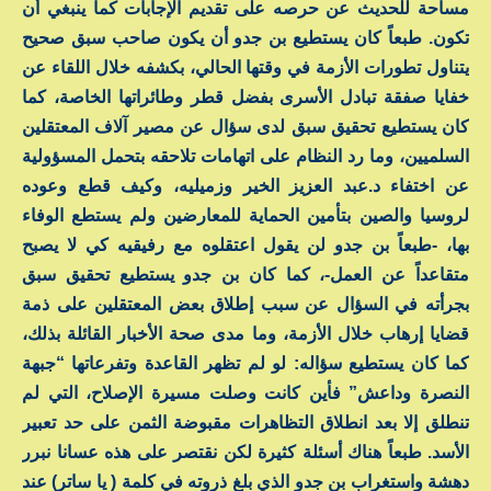
مساحة للحديث عن حرصه على تقديم الإجابات كما ينبغي أن
تكون. طبعاً كان يستطيع بن جدو أن يكون صاحب سبق صحيح
يتناول تطورات الأزمة في وقتها الحالي، بكشفه خلال اللقاء عن
خفايا صفقة تبادل الأسرى بفضل قطر وطائراتها الخاصة، كما
كان يستطيع تحقيق سبق لدى سؤال عن مصير آلاف المعتقلين
السلميين، وما رد النظام على اتهامات تلاحقه بتحمل المسؤولية
عن اختفاء د.عبد العزيز الخير وزميليه، وكيف قطع وعوده
لروسيا والصين بتأمين الحماية للمعارضين ولم يستطع الوفاء
بها، -طبعاً بن جدو لن يقول اعتقلوه مع رفيقيه كي لا يصبح
متقاعداً عن العمل-، كما كان بن جدو يستطيع تحقيق سبق
بجرأته في السؤال عن سبب إطلاق بعض المعتقلين على ذمة
قضايا إرهاب خلال الأزمة، وما مدى صحة الأخبار القائلة بذلك،
كما كان يستطيع سؤاله: لو لم تظهر القاعدة وتفرعاتها “جبهة
النصرة وداعش” فأين كانت وصلت مسيرة الإصلاح، التي لم
تنطلق إلا بعد انطلاق التظاهرات مقبوضة الثمن على حد تعبير
الأسد. طبعاً هناك أسئلة كثيرة لكن نقتصر على هذه عسانا نبرر
دهشة واستغراب بن جدو الذي بلغ ذروته في كلمة ( يا ساتر) عند