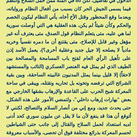
الدخول في تفاصيل، لكن 80 في المئة ممن حمل السلاح وانتظم
فيما يسمى الجيش الحر كان بسبب من أفعال النظام ورواياته،
وبعدما وقع المحظور وقتل الأخ أخاه، يأتي النظام ليكون الخصم
والحكم وكأن شيئاً لم يكن، هذه العقلية هي التي أوصلت سورية
لما هي عليه، متى يتعلم النظام قول الصدق، متى يعترف أنه غير
مؤهل وغير قابل للإصلاح، متى يقتنع أن ما دمره نفسياً وخربه
مادياً لا يصلحه إلا جيل جديد وعقلية أخرى؟)، يعمل الأسد إذن
على تأهيل الرأي العام لفتح باب المسامحة والمصالحة بين
الطيف الذي لم يمثل فيه العنصر العسكري (التائب والمستشهد
لاحقاً) إلا قليل بينما يمثل المدنيون غالبيته الساحقة، وبين بقية
الشرائح التي ترفضه وتخونه بل تحاربه وتقتله، ويبقى في ساحة
المعركة شبح الحرب على القاعدة والإرهاب بشقها الخارجي مع
بعض “بهارات إرهاب داخلي”، ولتمضي الأمور على هذه الشكل،
حتى يحدث جديد، ومع إني من أنصار السلام والتصالح، لكنني لا
أتوقع أن هذا قد ينفع لأن ما لا يقل عن مليون سوري كحد أدنى
لديه استعداد لحمل السلاح والقتال إلى جانب حتى الشياطين
لحسم المعركة بذرائع مختلفة فوق أن تحصى، والأسباب معروفة