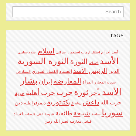
Search
for:
TAGS
اسلام
اجرام
أسد
ارهاب
استعمار
احتلال
اسرائيل
اسلام سياسي
الأسد
الثورة السورية
الثورة
الاسلام
الرئيس الأسد
الدين
الفساد
الفساد السوري
الفساد في
بشار
المعارضة
ايران
المرأة
سورية
المجازر
الأسد
حرب
ثورة
حرب أهلية
تأخر
حرية
ديكتاتورية
داعش
حزب الله
دين
ديموقراطية
دولة
سوريا
شبيحة
طائفية
فساد
عروبة
عنف
سياسة
فتوحات
فشل
نصر الله
معارضة
وطن