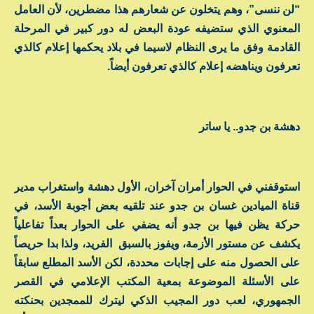
“لن ننسى”، وهم يتخلون عن شعارهم هذا مضطرين، لأن العامل
المعنوي الذي ستضيفه عودة البعض له دور كبير في المرحلة
القادمة وفق ما يرى النظام لاسيما في بلاد يحكمها إعلام كالذي
تعرفون ويناهضه إعلام كالذي تعرفون أيضاً.
دهشة بن جدو.. يا ساتر
استوقفني في الحوار أمران آخران، الأول دهشة واستغراب مدير
قناة الميادين غسان بن جدو عند تلقيه بعض أجوبة الأسد، في
حركة يظن فيها بن جدو أنه يضفي على الحوار بعداً تفاعلياً
يكشف عن مستور الأزمة، ويفوز بالسبق الفريد، ولذا بدا حريصاً
على الحصول منه على إجابات محددة، لكن الأسد المطلع سابقاً
على الأسئلة الموضوعة بمعية المكتب الإعلامي في القصر
الجمهوري، لعب دور المجيب الذكي ليترك للممجدين بحنكته