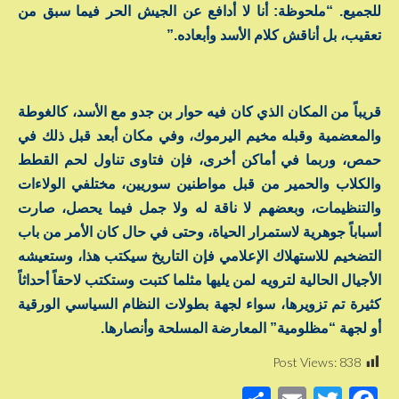
للجميع. “ملحوظة: أنا لا أدافع عن الجيش الحر فيما سبق من
تعقيب، بل أناقش كلام الأسد وأبعاده.”
قريباً من المكان الذي كان فيه حوار بن جدو مع الأسد، كالغوطة
والمعضمية وقبله مخيم اليرموك، وفي مكان أبعد قبل ذلك في
حمص، وربما في أماكن أخرى، فإن فتاوى تناول لحم القطط
والكلاب والحمير من قبل مواطنين سوريين، مختلفي الولاءات
والتنظيمات، وبعضهم لا ناقة له ولا جمل فيما يحصل، صارت
أسباباً جوهرية لاستمرار الحياة، وحتى في حال كان الأمر من باب
التضخيم للاستهلاك الإعلامي فإن التاريخ سيكتب هذا، وستعيشه
الأجيال الحالية لترويه لمن يليها مثلما كتبت وستكتب لاحقاً أحداثاً
كثيرة تم تزويرها، سواء لجهة بطولات النظام السياسي الورقية
أو لجهة “مظلومية” المعارضة المسلحة وأنصارها.
Post Views:
838