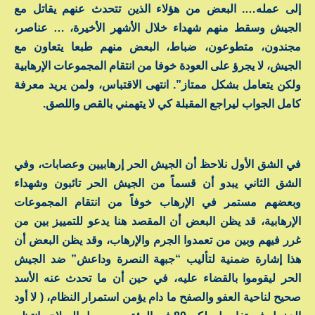
إلى عمله…. البعض من هؤلاء الذين تتحدث عنهم يقاتل مع
الجيش وسقط منهم شهداء خلال الأشهر الأخيرة، … عناصر،
مجندون، متطوعون، ضباط، البعض منهم طبعا يتعاون مع
الجيش، لا يجرؤ على العودة خوفا من انتقام المجموعات الإرهابية
ولكن يتعامل بشكل ممتاز”. انتهى الاقتباس، ولمن يريد معرفة
كامل الجواب ليراجع المقبلة كي لا يتهمني بالقص واللصق.
في الشق الأول نلاحظ أن الجيش الحر إرهابيين وعصابات، وفي
الشق الثاني يبدو أن قسماً من الجيش الحر تائبون وشهداء
وبعضهم مستمر في الإرهاب خوفاً من انتقام المجموعات
الإرهابية، قد يظن البعض أن المقصد هنا يدعو للتمييز بين من
غرر فيهم وبين من تعمدوا الجرم والإرهاب، وقد يظن البعض أن
هذا إشارة ضمنية لتأليب “جبهة النصرة وداعش” ضد الجيش
الحر ليقوموا بالقضاء عليه، في حين أن ما تحدث عنه الأسد
صحيح لناحية العفو والصفح ما دام يؤمن استمرار النظام، ( لا أود