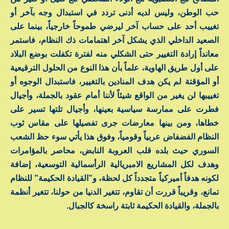
حب الوطن، وليس لديه أدنى تردد في استبدال وجه بآخر أو
تغييب أحد على حساب آخر ليرضي طموحاً خارجياً، بينما على
الصعيد الداخلي الذي يشكل آخر اهتمامات ذك النظام، فاستمر
معانداً إرادة التغيير حتى الشكلي منه لفترة تكفلت بوضع البلاد
على أول طريق الهاوية، علماً بأن هذا النوع من الحلول الترقيعية
أو المؤقتة لم يكن هدف المنادين بالتغيير، فاستبدال الوجوه أو
تغييبها لن يغير من الواقع شيئاً لأننا أمام عقود بالجملة، وأجيال
فطرت على ممارسة سياسية بعينها، وأجيال تلتها تسير على
خطاها، ومن بينها معارضات جرى تفصيلها على مقاس ثوب
النظام الفضفاض عربياً وقومياً، وفوق هذا يأتي سوء حظ الشعب
السوري حيث بلده قلب العروبة النابض، محاصر بالمؤامرات
وهدف لكل المشاريع الامبريالية الرأسمالية التوسعية، إضافة
لكونه هدفاً أميركياً متجدداً كل لحظة، و”القيادة الحكيمة” للنظام
تمانع، وقريباً قررت أن تقاوم، تتغير الدنيا من حولنا، تتغير أنظمة
بالجملة، والقيادة الحكيمة ثابتة راسخة كالجبال.