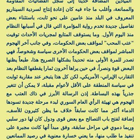
“الميادين” المضافة حديثاً إلى سجل الفضائيات المقاومة
والممانعة، وأغلب ما جاء فيه كان إعادة إنتاج لسردية السيناريو
المعروف في البلد منذ عامين على نحو ثابت، باستثناء بعض
تفاصيل جديدة تخدم رواية المؤامرة التي قال في أسبابها النظام
منذ اليوم الأول. وما يستوقف المتابع لمجريات الأحداث توقيت
“عتب المحب” لمواقف بعض الحكومات، وفي جانب آخر الهجوم
المباشر لمواقف بعض الحكومات الأخرى سياسة وشخوصاً، فهي
تصدر للمرة الأولى منه تحديداً بشكلها الصريح هذا، طبعاً يظنها
البعض قوة ونصراً، في حين يراها آخرون ثمارا يقطفها النظام بعد
التقارب الإيراني- الأمريكي، لكن كل هذا يتبخر عند مقاربة ثوابت
في سياسة المنطقة على الأقل لأعوام مقبلة، لا يمكن أن تتغير
جذرياً بهذه البساطة. إذن الرسالة الأبرز في ذاك العتب مع
الهجوم هي تهيئة الرأي العام السوري لبدء مرحلة جديدة تسودها
الدماء أكثر مما كانت سابقاً خلاف ما يظن كثيرون للأسف،
إضافة لفتح باب التصالح مع بعض قوى ودول كان لها دور سلبي
وربما دموي في مراحل سابقة، وفق مبدأ أنها كانت مجبرة على
تنفيذ ما طلب منها، ما يعني خسارة معنوية في رصيد الممانعين