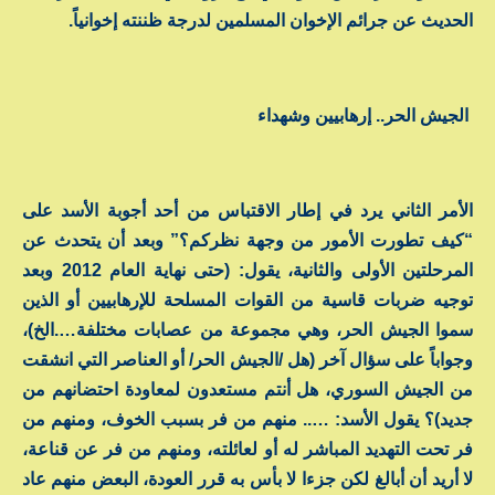
الحديث عن جرائم الإخوان المسلمين لدرجة ظننته إخوانياً.
الجيش الحر.. إرهابيين وشهداء
الأمر الثاني يرد في إطار الاقتباس من أحد أجوبة الأسد على
“كيف تطورت الأمور من وجهة نظركم؟” وبعد أن يتحدث عن
المرحلتين الأولى والثانية، يقول: (حتى نهاية العام 2012 وبعد
توجيه ضربات قاسية من القوات المسلحة للإرهابيين أو الذين
سموا الجيش الحر، وهي مجموعة من عصابات مختلفة….الخ)،
وجواباً على سؤال آخر (هل /الجيش الحر/ أو العناصر التي انشقت
من الجيش السوري، هل أنتم مستعدون لمعاودة احتضانهم من
جديد)؟ يقول الأسد: ….. منهم من فر بسبب الخوف، ومنهم من
فر تحت التهديد المباشر له أو لعائلته، ومنهم من فر عن قناعة،
لا أريد أن أبالغ لكن جزءا لا بأس به قرر العودة، البعض منهم عاد