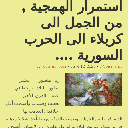
استمرار الهمجية ,
من الجمل الى
كربلاء الى الحرب
السورية ….
by
ruba mansour
•
June 12, 2021
•
0 Comments
ربا منصور : استمر
تطور البلاد تراجعا في
نصف القرن الأخير ……
تعفنت وفسدت وأصبحت أقل
اخلاقية , انعدمت بها
الديموقراطية والحريات وتعمقت الديكتاتورية لتأخذ أشكالا مذهلة
في بدائيتها , اغتربت البلاد بتزايد قل نظيره , … الانسان أصبح…