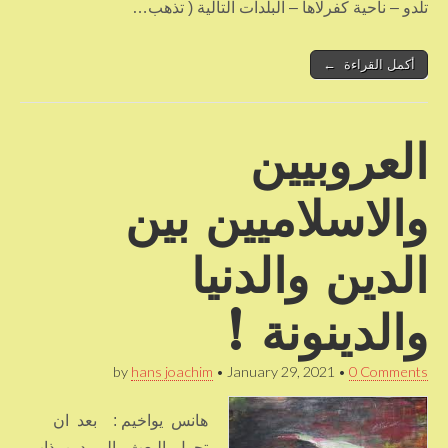
تلدو – ناحية كفرلاها – البلدات التالية ( تذهب…
أكمل القراءة ←
العروبيين
والاسلاميين بين
الدين والدنيا
والدينونة !
by
hans joachim
•
January 29, 2021
•
0 Comments
هانس يواخيم : بعد ان
تحول البعث الى دين ذاب