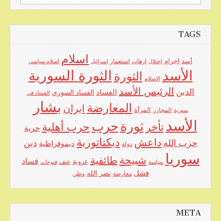
for:
TAGS
اسلام
اجرام
أسد
ارهاب
استعمار
احتلال
اسرائيل
اسلام سياسي
الأسد
الثورة السورية
الثورة
الاسلام
الرئيس الأسد
الدين
الفساد
الفساد السوري
الفساد في
بشار
المعارضة
ايران
المرأة
سورية
المجازر
الأسد
حرب
ثورة
حرب أهلية
تأخر
حرية
ديكتاتورية
داعش
حزب الله
دين
ديموقراطية
دولة
سوريا
شبيحة
طائفية
فساد
عروبة
عنف
سياسة
فتوحات
فشل
نصر الله
معارضة
وطن
META