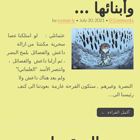
وأبنائها …
by
osman ly
•
July 30, 2021
•
0 Comments
عثمانلي : لو امتلكنا عصا
سحرية مكنتنا من ازالة
داعش والفصائل بلمح البصر
، ثم أزلنا داعش والفصائل ،
وانتصر الأسد “العلماني!”
ولم يعد هناك داعش ولا
النصرة وغيرهم , ستكون الفرحة عارمة بعودتنا الى كنف
رئيسنا الى…
أكمل القراءة ←