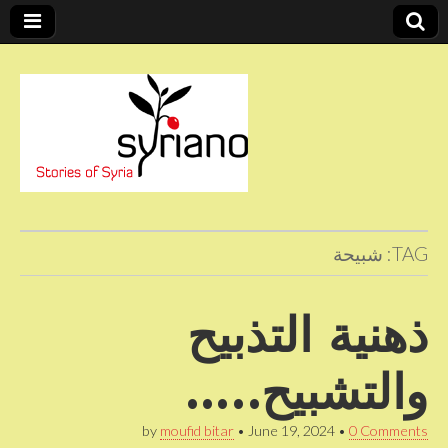
Stories of Syria
syriano
TAG:
شبيحة
ذهنية التذبيح
والتشبيح…..
by
moufid bitar
•
June 19, 2024
•
0 Comments