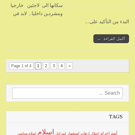
سكانها الى لاجئين خارجيا
ومشردين داخليا , لابد في
البدء من التأكيد على…
أكمل القراءة ←
Page 1 of 4
1
2
3
4
»
Search
for:
TAGS
اسلام
اجرام
أسد
ارهاب
استعمار
احتلال
اسرائيل
اسلام سياسي