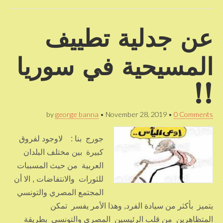
عن جدلية تطييف
المسيحية في سوريا
!!
by
george banna
•
November 28, 2019
•
0 Comments
جورج بنا : لاوجود لفروق
كبيرة بين مختلف البلدان
العربية من حيث المسببات
للثورات والانتفاضات , الا أن
المجتمع المصري والتونسي
يتميز بأكثر من سيادة الفرد, وهذا الأمر يفسر تمكن
المتظاهرين من قلب الرئيسين المصري والتونسي بطريقة