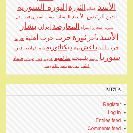
الأسد
الثورة السورية
الثورة
الاسلام
الرئيس الأسد
الدين
الفساد
الفساد السوري
الفساد في
بشار
المعارضة
ايران
المرأة
سورية
المجازر
الأسد
حرب
ثورة
حرب أهلية
تأخر
حرية
ديكتاتورية
داعش
حزب الله
دين
ديموقراطية
دولة
سوريا
شبيحة
طائفية
فساد
عروبة
عنف
سياسة
فتوحات
فشل
نصر الله
معارضة
وطن
META
Register
Log in
Entries feed
Comments feed