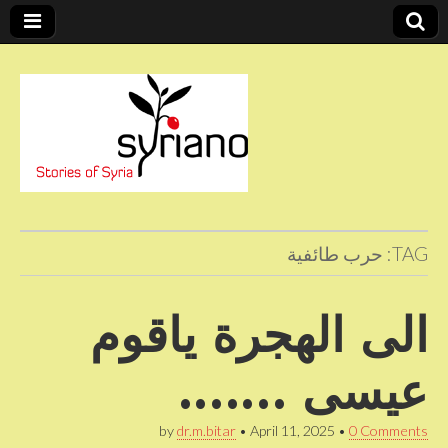
Stories of Syria
syriano
TAG:
حرب طائفية
الى الهجرة ياقوم
عيسى …….
by
dr.m.bitar
•
April 11, 2025
•
0 Comments