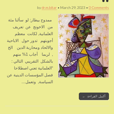
by
dr.m.bitar
•
March 29, 2023
•
0 Comments
ممدوح بيطار: لو سألنا مئة
من الاخونج عن تعريف
العلمانية, لكانت معظم
أجوبتهم تدور حول الاباحية
والالحاد ومحاربة الدين الخ
, لربما أجاب 1% منهم
بالشكل التقريبي التالي :
“العلمانية تعني اصطلاحا
فصل المؤسسات الدينية عن
السياسة, وتعمل…
أكمل القراءة ←