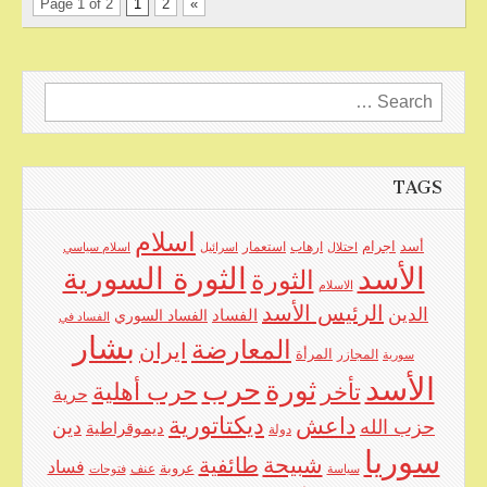
Page 1 of 2
1
2
»
Search
for:
TAGS
اسلام
اجرام
أسد
ارهاب
استعمار
احتلال
اسرائيل
اسلام سياسي
الأسد
الثورة السورية
الثورة
الاسلام
الرئيس الأسد
الدين
الفساد
الفساد السوري
الفساد في
بشار
المعارضة
ايران
المرأة
سورية
المجازر
الأسد
حرب
ثورة
حرب أهلية
تأخر
حرية
ديكتاتورية
داعش
حزب الله
دين
ديموقراطية
دولة
سوريا
شبيحة
طائفية
فساد
عروبة
عنف
سياسة
فتوحات