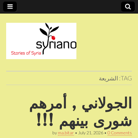
Stories of Syria
syriano
TAG:
الشريعة
الجولاني , أمرهم
شورى بينهم !!!
by
ma.bitar
•
July 21, 2026
•
0 Comments