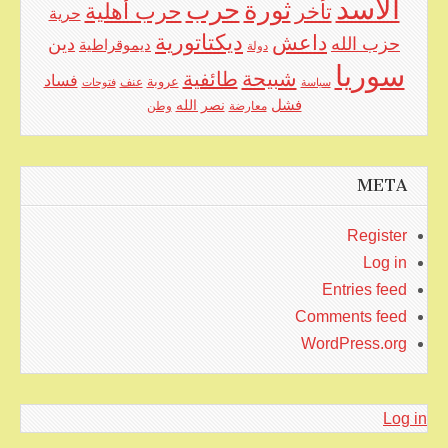
الأسد
حرب
ثورة
حرب أهلية
تأخر
حرية
ديكتاتورية
داعش
حزب الله
دين
ديموقراطية
دولة
سوريا
شبيحة
طائفية
فساد
عروبة
عنف
سياسة
فتوحات
فشل
نصر الله
معارضة
وطن
META
Register
Log in
Entries feed
Comments feed
WordPress.org
Log in