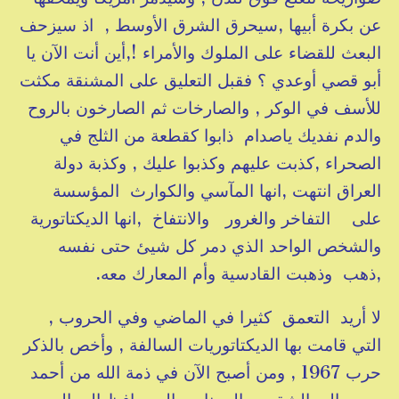
عن بكرة أبيها ,سيحرق الشرق الأوسط , اذ سيزحف
البعث للقضاء على الملوك والأمراء !,أين أنت الآن يا
أبو قصي أوعدي ؟ فقبل التعليق على المشنقة مكثت
للأسف في الوكر , والصارخات ثم الصارخون بالروح
والدم نفديك ياصدام ذابوا كقطعة من الثلج في
الصحراء ,كذبت عليهم وكذبوا عليك , وكذبة دولة
العراق انتهت ,انها المآسي والكوارث المؤسسة
على التفاخر والغرور والانتفاخ ,انها الديكتاتورية
والشخص الواحد الذي دمر كل شيئ حتى نفسه
,ذهب وذهبت القادسية وأم المعارك معه.
لا أريد التعمق كثيرا في الماضي وفي الحروب ,
التي قامت بها الديكتاتوريات السالفة , وأخص بالذكر
حرب 1967 , ومن أصبح الآن في ذمة الله من أحمد