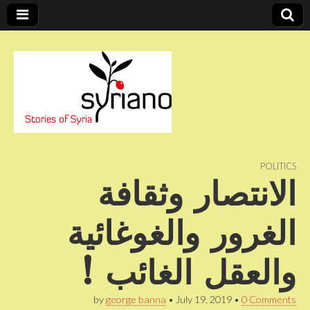
Stories of Syria
syriano
POLITICS
الانتصار وثقافة
الغرور والغوغائية
والعقل الغائب !
by
george banna
•
July 19, 2019
•
0 Comments