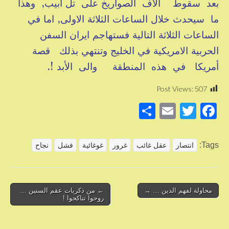
بعد سقوط آلاف الصواريخ على تل ابيب, وهذا
ما سيحدث خلال الساعات الثلاثة الاولى, اما في
الساعات الثلاثة التالية فستهاجم ايران السفن
الحربية الامريكية في الخليج وتنتهي بذلك قصة
أمريكا في هذه المنطقة والى الأبد !.
Post Views:
507
S
E
T
F
h
m
wi
a
ar
ail
tt
c
Tags:
انتصار
عقل غائب
غرور
غوغائية
فشل
نجاح
e
er
e
b
o
Post
محاولة لفهم الدين … →
← من ذكريات عقم السنين …
روحوا تناكحوا !
navigation
o
k