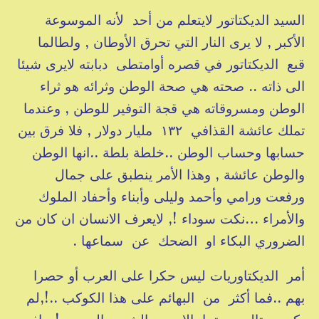
السيد الديكتاتور لايتعلم من أحد لأنه الموسوعة
الأكبر , لا يرى النار التي تحرق الأوطان , ولطالما
قبع الديكتاتور في قصره أوامتطى دبابته لايرى شيئا
الى ذاته .. صحته هي صحة الوطن وثرائه هو ثراء
الوطن ومسروقاته هي قجة التوفير للوطن , وعندما
تملك عائشة القذافي ١٣٢ مليار دولار , فلا فرق بين
حسابها وحساب الوطن ..خلطة بلطة ..انها الوطن
والوطن عائشة , وهذا الأمر ينطبق على جمال
ورفعت ورامي وأحمد وليلى وأبناء وأحفاد الملوك
والأمراء …نكت سوداء !, لايعرف الانسان ان كان من
الضروري البكاء او الضحك عن سماعها .
أمر الديكتاوريات ليس حكرا على العرب أو حصرا
بهم ..فما أكثر من البهائم على هذا الكوكب ..!,لم