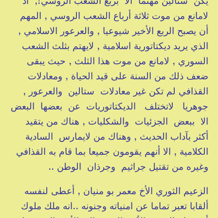
يكن ستالين مهتما الا بربع الشعب الروسي!, اذ
لامانع من موت ثلاثة أرباع الشعب الروسي , المهم
أن يصبح الربع الأخير شيوعيا , والعرعور الاسلامي ,
الذي يريد ديكتاتورية اسلامية , لايهتم بثلث الشعب
السوري , لامانع من موت هذا الثلث , حيث يبقى
ضعف ذلك من السنة على قيد الحياة , ومعادلات
القذافي لم تكن غير معادلات ستالين والعرعور ,
جوهريا لاتختلف الديكتاتوريات عن بعضها البعض
الا ببعض الجزئيات والشكليات , هناك من يتقيد
أكثر بآداب الحديث , وهناك من لايمارس السادية
الكلامية , الا أنهم يقومون جميعا بما قام به القذافي
وغيره من تقتيل جراثيم وجرذان الوطن ..
الزعيم الثوري الأخ معمر بو منيان , أعطى لنفسه
ألقابا تعبر تماما عن امنياته وجنونه ..انه ملك ملوك