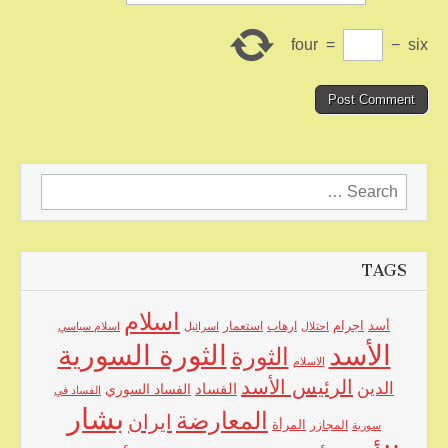
four
=
−
six
Search
for:
TAGS
اسلام
اجرام
أسد
ارهاب
استعمار
احتلال
اسرائيل
اسلام سياسي
الأسد
الثورة السورية
الثورة
الاسلام
الرئيس الأسد
الدين
الفساد
الفساد السوري
الفساد في
بشار
المعارضة
ايران
المرأة
سورية
المجازر