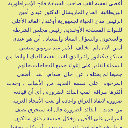
أعطى نفسه لقب صاحب السيادة فاتح الإمبراطورية
البريطانية، الحاج الماريشال الدكتور عيدى أمين
الرئيس مدى الحياة لجمهورية أوغندا, القائد الأعلى
للقوات المسلحة الأوغندية, رئيس مجلس الشرطة
والسجون, والسؤال المعاد والمعتاد , أين هو عيدي
أمين الآن ,لم يختلف الأمر عند موبوتو سيسي
سيكو ديكتاتور زائيرالذي لقب نفسه الديك الهابط من
السماء القادر على إغواء جميع الدجاجات,حالهم
جميعا لم يختلف عن حال صدام, لقد أضفى
المرحوم على نفسه العديد من الألقاب , وجدت
أكثرها طرافة لقب القائد الضرورة , أي أن قيادته
ضرورة لانقاذ العراق واعادة أو بعث الأمجاد العربية
من جديد , القائد الضرورة قال انه سيحرق نصف
اسرائيل على الأقل , وخلال خمسة دقائق ستكون
صواريخه تلعلع فوق لندن , وسيدمر أمريكا ويمحقها