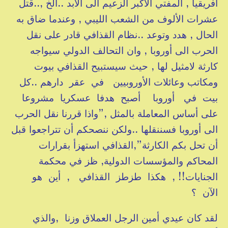
أفريقيا , المفتي الأكبر الزعيم الى الأبد ..الخ ,..قتل
عشرات الألوف من الشعب الليبي , وعندما ضاق به
الحال , هدد وتوعد ..نظام القذافي قادر على نقل
الحرب الى أوروبا , وان التحالف الدولي سيواجه
كارثة لامثيل لها , حيث سيستبيح القذافي بيوت
ومكاتب وعائلات الأوروبيين في عقر دارهم ..كل
بيت في أوروبا أصبح هدفا عسكريا مشروعا
على أساس المعاملة بالمثل ,”واذا قررنا نقل الحرب
الى أوروبا فسننقلها ..ولكن ننصحكم أن تتراجعوا قبل
أن تحل بكم الكارثة”,القذافي استهزأ بقرارات
المحاكم والمؤسسات الدولية, ظز في محكمة
الجنايات!! , هكذا طزطز القذافي , أين هو
الآن ؟
لقد كان عيدي أمين الرجل العملاق وزنا ,والذي