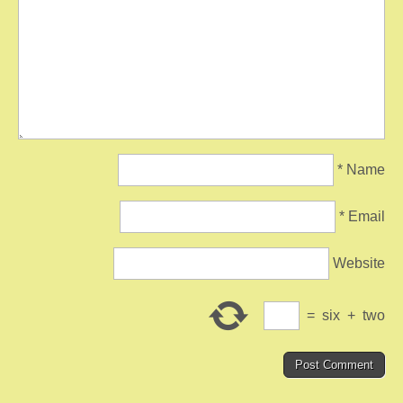
*
Name
*
Email
Website
=
six
+
two