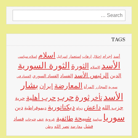
Search
for:
TAGS
اسلام
اجرام
أسد
ارهاب
استعمار
احتلال
اسرائيل
اسلام سياسي
الأسد
الثورة السورية
الثورة
الاسلام
الرئيس الأسد
الدين
الفساد
الفساد السوري
الفساد في
بشار
المعارضة
ايران
المرأة
سورية
المجازر
الأسد
حرب
ثورة
حرب أهلية
تأخر
حرية
ديكتاتورية
داعش
حزب الله
دين
ديموقراطية
دولة
سوريا
شبيحة
طائفية
فساد
عروبة
عنف
سياسة
فتوحات
فشل
نصر الله
معارضة
وطن