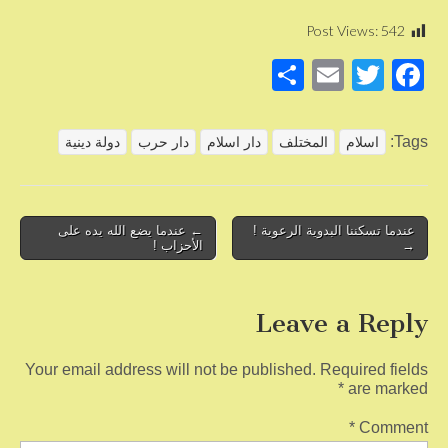
Post Views:
542
S
E
T
F
h
m
wi
a
ar
ail
tt
c
Tags:
اسلام
المختلف
دار اسلام
دار حرب
دولة دينية
e
er
e
b
o
Post
عندما تسكننا البدوية الرعوية !
← عندما يضع الله يده على
→
الأحزاب !
navigation
o
k
Leave a Reply
Your email address will not be published.
Required fields
*
are marked
*
Comment