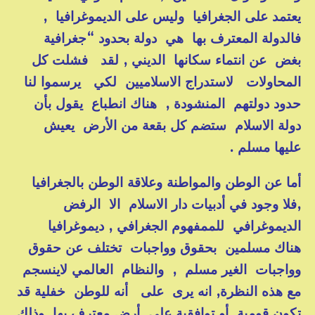
يعتمد على الجغرافيا وليس على الديموغرافيا ,
فالدولة المعترف بها هي دولة بحدود “جغرافية
بغض عن انتماء سكانها الديني , لقد فشلت كل
المحاولات لاستدراج الاسلاميين لكي يرسموا لنا
حدود دولتهم المنشودة , هناك انطباع يقول بأن
دولة الاسلام ستضم كل بقعة من الأرض يعيش
عليها مسلم .
أما عن الوطن والمواطنة وعلاقة الوطن بالجغرافيا
,فلا وجود في أدبيات دار الاسلام الا الرفض
الديموغرافي للممفهوم الجغرافي , ديموغرافيا
هناك مسلمين بحقوق وواجبات تختلف عن حقوق
وواجبات الغير مسلم , والنظام العالمي لاينسجم
مع هذه النظرة, انه يرى على أنه للوطن خفلية قد
تكون قومية أو توافقية على أرض معترف بها وذلك