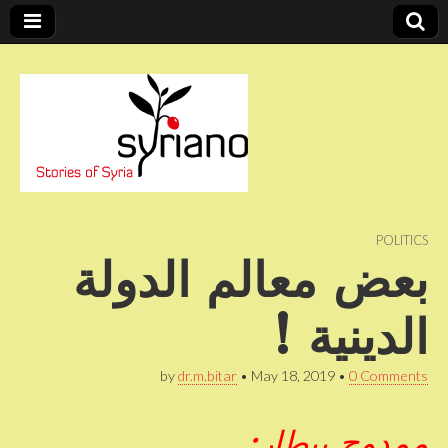
Stories of Syria
syriano
POLITICS
بعض معالم الدولة
الدينية !
by
dr.m.bitar
•
May 18, 2019
•
0 Comments
ممدوح بيطار: