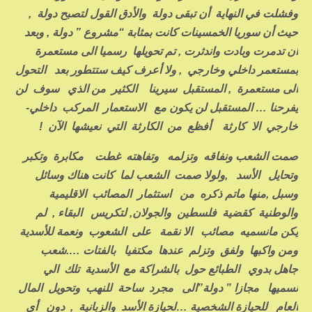
وفشلت في النهاية أن تبقى دولة والأدق القول لتصبح دولة ,
حيث أن سوريا الخمسينات كانت بمثابة “مشروع ” دولة , وبعد
أن تدمرت وبادت واندثرت , تم تحويلها رسميا الى مستعمرة
بمستعمر داخلي وخارجي , ولا أعرف كيف ستتطور بعد التحول
الى مستعمرة , المستقبل سيرينا الكثير من الذي سوف لن
يفرحنا … المستقبل لن يكون مع الاستعمار المركب داخلي-
خارجي الا كارثة أفظع من الكارثة التي نعيشها الآن !
صمت الشعب ونفاقه وتزلمه وتفاهته غطت مكابرة وتكبر
وتحايل الأسد ,ولولا صمت الشعب لما كانت هناك وسائل
وسبل ,منها ماتم ذكره من استثمار المصائب الاقليمية
والوطنية كقضية فلسطين والجولان, لتكريس البقاء , لم
يكن مانسميه مصائب الا نقمة على الشعوب ونعمة للأسدية
ومن واكبها ولفق وتزلم عندها مكتفيا بالفتات ….شعب
جاهل بدوي الطبائع حول بالشراكة مع الأسدية تلك الي
نسميها مجازا ” دولة”الى مجرد ساحة للنهب وتحويل المال
العام للحيازة الشخصية …لحيازة الأسد والزبانية , دون أي