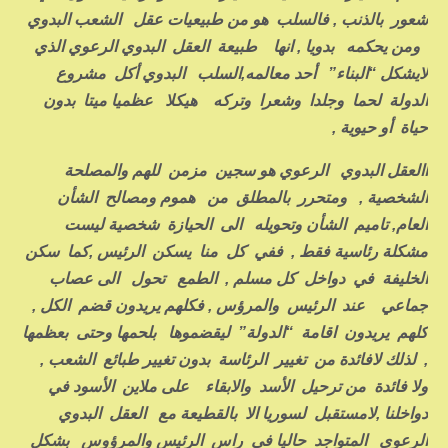
شعور بالذنب , فالسلب هو من طبيعيات عقل الشعب البدوي
ومن يحكمه بدويا , انها طبيعة العقل البدوي الرعوي الذي
لايشكل “البناء” أحد معالمه,السلب البدوي أكل مشروع
الدولة لحما وجلدا وشعرا وتركه هيكلا عظميا ميتا بدون
حياة أو حيوية ,
االعقل البدوي الرعوي هو سجين مزمن للهم والمصلحة
الشخصية , ومتحرر بالمطلق من هموم ومصالح الشأن
العام, تاميم الشأن وتحويله الى الحيازة شخصية ليست
مشكلة رئاسية فقط , ففي كل منا يسكن الرئيس ,كما سكن
الخليفة في دواخل كل مسلم , الطمع تحول الى عصاب
جماعي عند الرئيس والمرؤس , فكلهم يريدون قضم الكل ,
كلهم يريدون اقامة “الدولة” ليقضموها بلحمها وحتى بعظمها
, لذلك لافائدة من تغيير الرئاسة بدون تغيير طبائع الشعب ,
ولا فائدة من ترحيل الأسد والابقاء على ملاين الأسود في
دواخلنا ,لامستقبل لسوريا الا بالقطيعة مع العقل البدوي
الرعوي المتواجد حاليا في راس الرئيس والمرؤوس بشكل