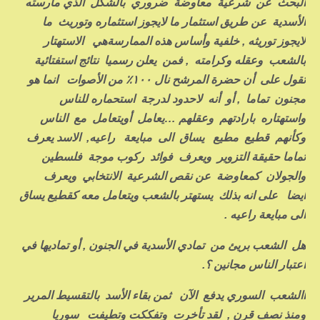
البحث عن شرعية معاوضة ضروري بالشكل الذي مارسته
الأسدية عن طريق استثمار ما لايجوز استثماره وتوريث ما
لايجوز توريثه , خلفية وأساس هذه الممارسةهي الاستهتار
بالشعب وعقله وكرامته , فمن يعلن رسميا نتائج استفتائية
تقول على أن حضرة المرشح نال ١٠٠٪ من الأصوات انما هو
مجنون تماما , أو أنه لاحدود لدرجة استحماره للناس
واستهتاره بارادتهم وعقلهم …يعامل أويتعامل مع الناس
وكأنهم قطيع مطيع يساق الى مبايعة راعيه, الاسد يعرف
تماما حقيقة التزوير ويعرف فوائد ركوب موجة فلسطين
والجولان كمعاوضة عن نقص الشرعية الانتخابي ويعرف
ايضا على انه بذلك يستهتر بالشعب ويتعامل معه كقطيع يساق
الى مبايعة راعيه .
هل الشعب بريئ من تمادي الأسدية في الجنون , أو تماديها في
اعتبار الناس مجانين ؟.
االشعب السوري يدفع الآن ثمن بقاء الأسد بالتقسيط المرير
ومنذ نصف قرن , لقد تأخرت وتفككت وتطيفت سوريا