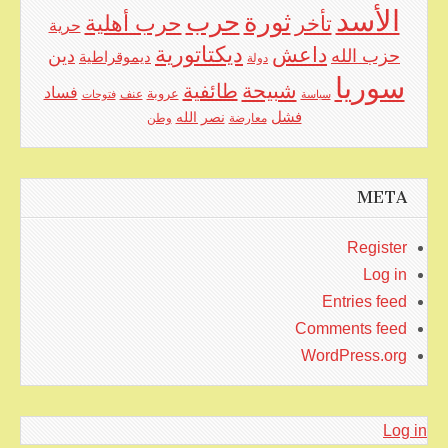
الأسد
حرب
ثورة
حرب أهلية
تأخر
حرية
ديكتاتورية
داعش
حزب الله
دين
ديموقراطية
دولة
سوريا
شبيحة
طائفية
فساد
عروبة
عنف
سياسة
فتوحات
فشل
نصر الله
معارضة
وطن
META
Register
Log in
Entries feed
Comments feed
WordPress.org
Log in