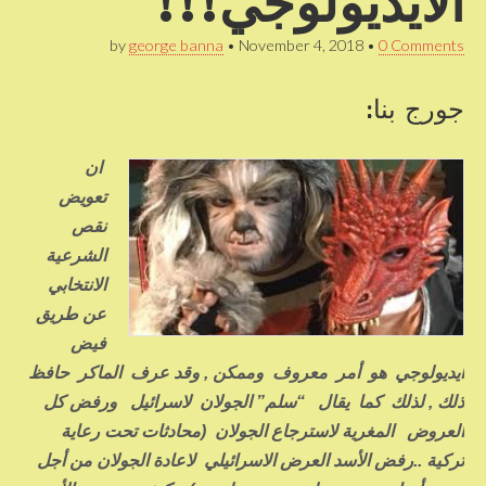
الايديولوجي!!!
by
george banna
•
November 4, 2018
•
0 Comments
جورج بنا:
ان
تعويض
نقص
الشرعية
الانتخابي
عن طريق
فيض
ايديولوجي هو أمر معروف وممكن , وقد عرف الماكر حافظ
ذلك , لذلك كما يقال “سلم” الجولان لاسرائيل ورفض كل
العروض المغرية لاسترجاع الجولان (محادثات تحت رعاية
تركية ..رفض الأسد العرض الاسرائيلي لاعادة الجولان من أجل