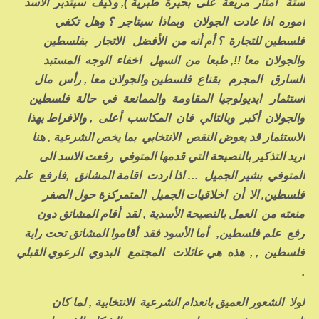
ستة أمتار مربعة على بحيرة طبرية ), وكيف سيتدبر الأسد
أموره اذا عادت الجولان وبماذا سيتاجر ؟ وهل تكفي
فلسطين للتجارة ؟ أم أنه من الأفضل الاتجار بفلسطين
والجولان معا !!, طبعا من السهل اخفاء الوجه المستبد
السارق المجرم بقناع فلسطين والجولان معا , رأس مال
استثمار ايديولوجيا المقاومة والممانعة في حالة فلسطين
والجولان أكبر وبالتالي فان المكاسب أعلى , والافراط بهذا
الاستثمار قد يعوض النقص الانتخابي بما يخص الشرعية , هنا
اريد التذكير بالنصيحة التي قدمها المتوفي رفعت الاسد الى
المتوفي بشير الجميل … اذا اردت اقامة المشانق ,فارفع علم
فلسطين, الا أن اخلاقيات الجميل المتمركزة حول الصفر
منعته من العمل بالنصيحة الأسدية , لقد أقام المشانق دون
رفع علم فلسطين, أما الأسود فقد أقاموا المشانق تحت راية
فلسطين , , هذه هي عائلات المجتمع البدوي الرعوي القبلي
.
لولا الشعور العميق بانعدام الشرعية الانتخابية , لما كان