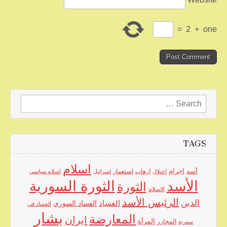
=
2
+
one
Search
for:
TAGS
اسلام
اجرام
أسد
ارهاب
استعمار
احتلال
اسرائيل
اسلام سياسي
الأسد
الثورة السورية
الثورة
الاسلام
الرئيس الأسد
الدين
الفساد
الفساد السوري
الفساد في
بشار
المعارضة
ايران
المرأة
سورية
المجازر