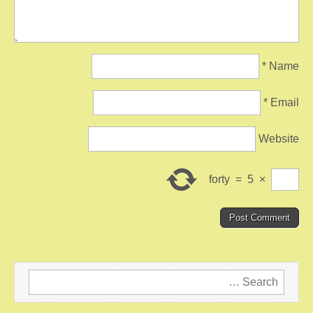
*
Name
*
Email
Website
forty
=
5
×
Search
for: