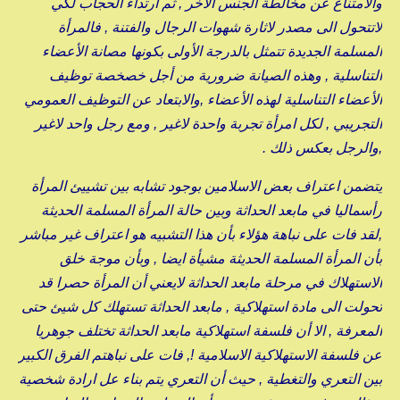
والامتناع عن مخالطة الجنس الآخر , ثم ارتداء الحجاب لكي
لاتتحول الى مصدر لاثارة شهوات الرجال والفتنة , فالمرأة
المسلمة الجديدة تتمثل بالدرجة الأولى بكونها مصانة الأعضاء
التناسلية , وهذه الصيانة ضرورية من أجل خصخصة توظيف
الأعضاء التناسلية لهذه الأعضاء ,والابتعاد عن التوظيف العمومي
التجريبي , لكل امرأة تجربة واحدة لاغير , ومع رجل واحد لاغير
,والرجل بعكس ذلك .
يتضمن اعتراف بعض الاسلامين بوجود تشابه بين تشييئ المرأة
رأسماليا في مابعد الحداثة وبين حالة المرأة المسلمة الحديثة
,لقد فات على نباهة هؤلاء بأن هذا التشبيه هو اعتراف غير مباشر
بأن المرأة المسلمة الحديثة مشيأة ايضا , وبأن موجة خلق
الاستهلاك في مرحلة مابعد الحداثة لايعني أن المرأة حصرا قد
تحولت الى مادة استهلاكية , مابعد الحداثة تستهلك كل شيئ حتى
المعرفة , الا أن فلسفة استهلاكية مابعد الحداثة تختلف جوهريا
عن فلسفة الاستهلاكية الاسلامية !, فات على نباهتم الفرق الكبير
بين التعري والتغطية , حيث أن التعري يتم بناء عل ارادة شخصية