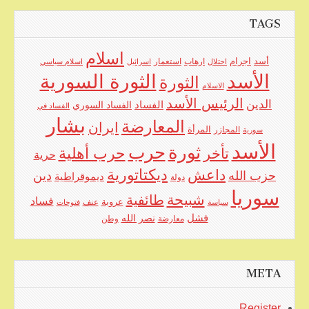
TAGS
اسلام
اجرام
أسد
ارهاب
استعمار
احتلال
اسرائيل
اسلام سياسي
الأسد
الثورة السورية
الثورة
الاسلام
الرئيس الأسد
الدين
الفساد
الفساد السوري
الفساد في
بشار
المعارضة
ايران
المرأة
سورية
المجازر
الأسد
حرب
ثورة
حرب أهلية
تأخر
حرية
ديكتاتورية
داعش
حزب الله
دين
ديموقراطية
دولة
سوريا
شبيحة
طائفية
فساد
عروبة
عنف
سياسة
فتوحات
فشل
نصر الله
معارضة
وطن
META
Register