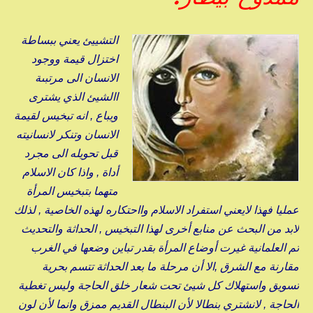
التشييئ يعني ببساطة
اختزال قيمة ووجود
الانسان الى مرتبىة
االشيئ الذي يشترى
ويباع , انه تبخيس لقيمة
الانسان وتنكر لانسانيته
قبل تحويله الى مجرد
أداة , واذا كان الاسلام
متهما بتبخيس المرأة
عمليا فهذا لايعني استفراد الاسلام وااحتكاره لهذه الخاصية , لذلك
لابد من البحث عن منابع أخرى لهذا التبخيس , الحداثة والتحديث
ثم العلمانية غيرت أوضاع المرأة بقدر تباين وضعها في الغرب
مقارنة مع الشرق ,الا أن مرحلة ما بعد الحداثة تتسم بحرية
تسويق واستهلاك كل شيئ تحت شعار خلق الحاجة وليس تغطية
الحاجة , لانشتري بنطالا لأن البنطال القديم ممزق وانما لأن لون