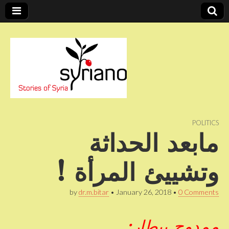
Stories of Syria
syriano
POLITICS
مابعد الحداثة
وتشييئ المرأة !
by
dr.m.bitar
•
January 26, 2018
•
0 Comments
ممدوح بيطار: