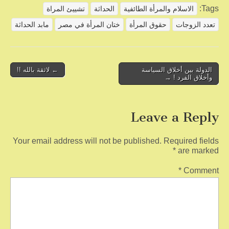
ar
ail
tt
c
Tags:
الاسلام والمرأة الطائفية
الحداثة
تشييئ المراة
e
er
e
تعدد الزوجات
حقوق المرأة
ختان المرأة في مصر
مابد الحداثة
b
o
o
Post
الدولة بين أخلاق السياسة
← لاثقة بالله !!
وأخلاق الفرد ! →
navigation
k
Leave a Reply
Your email address will not be published.
Required fields
*
are marked
*
Comment