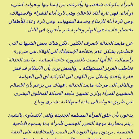
المرأة مكونات شخصيتها وأفرغت من إنسانيتها وتحولت لشيء
أو أداة, فهي تارة أداة للاعلان وهي تارة أداة للشراء والاستهلاك،
وهي تارة أداة للإمتاع وخدمة الشهوات، وهي تارة وعاء للأطفال
بختصار خادمة في النهار وجارية غير مأجورة في الليل .
عن مابعد الحداثة لانعرف الكثير , لكن هناك بعض الشبهات التي
لاتطمئن بشكل عام ,فثقافة الإستهلاك الى الهلاك هي ضرورة
رأسمالية , الا أنها ليست بالضرورة حاجة انسانية , ما بعد الحداثة
تخاطب الغرئز المستهلكة .. ,والبعض يرى بأن الاسلام قد قفز
قفزة واحدة وانتقل من الكهف الى الكوكبة اي الى العولمة
وبالتالي الى مرحلة مابعد الحداثة , فهناك من يزعم بأن الاسلام
المشييئ للمرأة يوازي تشييئ مابعد الحداثة للمخلوق البشري
عن طريق تحويله الى مادة استهلاكية تشترى وتباع .
يدعون بأن خلق المرأة المسلمة الجديدة والتي لاتتساوى بالشيئ
, يتم بمحاربة موجة التحرر الجنسي للمرأة وما يسموه الاباحية
الجنسية , يريدون منها العودة الى البيت والمحافظة على العفة