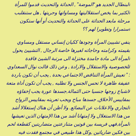
البنطال الجديد هو “الموضة” , الحداثة والتحديث قدموا للمرأة
الكثير بما يخص استقلاليتها ومساواتها وحريتها , هل ستنقلبب
مرحلة مابعد الحداثة على الحداثة والتحديث أو أنها ستكون
استمرارا وتطويرا لهم ؟؟
ينفي تشييئ المرأة وجودها ككيان إنساني مستقل ومساوي
بقيمته وكرامته وحاجاته لغيرها خاصة الرجال , التشييئ يحول
المرأة الى مادة جامدة مختزلة الى مرتبة الشيئ فاقدة
للخصوصية والاستقلال والارادة , وعن ذلك قالت نوال السعداوي
: ” تعيش المرأة التناقض الاجتماعي بحدة , يجب أن تكون باردة
عفيفة طاهرة لا تحس الجنس ولا تطلبه , يجب أن تكون أداة متعة
لاشباع زوجها جنسيا حتى الثمالة,جسدها عورة يجب إخفاؤه
بمقاييس الأخلاق, جسدها مباح ويجب تعريته بمقاييس الزواج
التجاري والاعلانات عن البضائع. ولا أظن أن هناك إستغلالا أشد
من هذا الاستغلال ولا إمتهانا أشد من هذا الإمتهان الذين تعيشها
المرأة,فهي فريسة بين قوتين متنازعتين متضاربتين كقطعة لحم
بين فكين ضارياتين ,وكل هذا طبيعي في مجتمع فقدت فيه