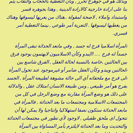
وبذلك هو في جوهرخ تحرر , وبأن التغطية بالحجاب والنقاب يتم
بنا على ارادة خارجية كالارادة الدينية , وهذا بجوهره قسر
واستبداد واملاء , لاصحة لمقولة ..هناك من يعريها ليسوقها وهناك
من يغطيها ليسوقها . التعرية أمر طوعي , بينما التغطية أمر
قسري.
المرأة اسلاميا فرج له جسد , وفي مابعد الحداثة تبقى المرأة
جسدأ له فرج …. !!!يبدو وكأن الاسلاميون لايهتمون بوجود فرق
بين الحالتين ,خاصة بالنسبة لحالة العقل , الفرق شاسع بين
الحالتين ويبدو وكأن العقل ضامر أو غيرموجود عند تحول المرأة
الى فرج مع ملحقاته أي الى حالة مشوهة لطبيعة المرأة , الجسد
بفرج هو أمر طبيعي , ومن طبيعة الانسان امتلاك عقل , والدلالة
على ذلك هو وضع المرأة مقارنة مع وضع الرجل في كل من
المجتمعات الاسلامية ومجتمعات ما بعد الحداثة , فالمرأة في
مابعد الحداثة ستكون نصفا استهلاكيا وانتاجيا ولا يمكن لها أن
تتحول اى ملحق طفيلي , لاوجود لأي تطور في مجتمعات الحداثة
والتحديث وما بعد الحداثة لايلتزم بأمر المساواة بين المرأة