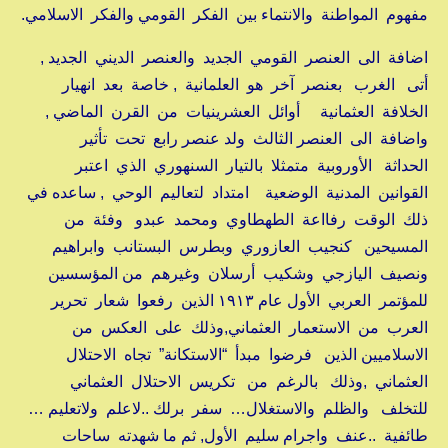
مفهوم المواطنة والانتماء بين الفكر القومي والفكر الاسلامي.
اضافة الى العنصر القومي الجديد والعنصر الديني الجديد ,
أتى الغرب بعنصر آخر هو العلمانية , خاصة بعد انهيار
الخلافة العثمانية أوائل العشرينيات من القرن الماضي ,
واضافة الى العنصر الثالث ولد عنصر رابع تحت تأثير
الحداثة الأوروبية متمثلا بالتيار السنهوري الذي اعتبر
القوانين المدنية الوضعية امتداد لتعاليم الوحي , ساعده في
ذلك الوقت رفااعة الطهطاوي ومحمد عبدو وفئة من
المسيحين كنجيب العازوري وبطرس البستانب وابراهيم
ونصيف اليازجي وشكيب أرسلان وغيرهم من المؤسسين
للمؤتمر العربي الأول عام ١٩١٣ الذين رفعوا شعار تحرير
العرب من الاستعمار العثماني,وذلك على العكس من
الاسلاميين الذين فرضوا مبدأ “الاستكانة” تجاه الاحتلال
العثماني ,وذلك بالرغم من تكريس الاحتلال العثماني
للتخلف والظلم والاستغلال… سفر برلك ..لاعلم ولاتعليم …
طائفية ..عنف واجرام سليم الأول, ثم ما شهدته ساحات