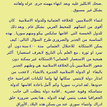
,ضحك الانكليز عليه وبعد انتهاء مهمته جرى عزله واهانته
بشكل غير مسبوق .
انتماء الاسلاميين للخلافة العثمانية وللدولة الاسلامية كان
أقوى من انتمائهم للمحيط العربي بشكل عام , وبعد ذلك
للدول الخمسة التي اقامها سايكس بيكو ومنهم سوريا , بهذه
المناسبة من الجدير والضروري طرح السؤال التالي : كيف
يمكن الاستكانة للاحتلال العثماني مدة ٤٠٠ سنة دون أي
تمرد او ثورة , مع العلم بأن التاريخ لايعرف استعمارا أكثر
همجية من الاستعمار العثماني؟ الاستكانة غير ممكنة دون
شعور الاسلاميين بأن الخلافة الاسلامية هي وطنهم الجدير
بالبقاء او الدولة الاسلامية الجديرة بالانشاء , لاعجب من
اندثار دولة لاينتمي سكانها لها وانما لكيانات افتراضية خاج
حدودها , لقد اندثرت سوريا وكم أأمل باعادة اقامتها كدولة
متماسكة وقوية عصرية , اقامة دولة يتطلب الى جانب
الجغرافيا شعب ينتمي لهذه الدولة , هذا يعني ضرورة خلق
ادراك وانتماء سوري عند من يسكن هذه البلاد , الأوراق