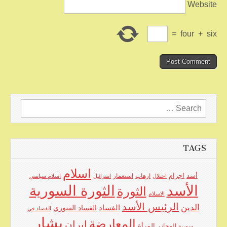
Website
=
four
+
six
Search
for:
TAGS
اسلام
اجرام
أسد
ارهاب
استعمار
احتلال
اسرائيل
اسلام سياسي
الأسد
الثورة السورية
الثورة
الاسلام
الرئيس الأسد
الدين
الفساد
الفساد السوري
الفساد في
بشار
المعارضة
ايران
المرأة
سورية
المجازر