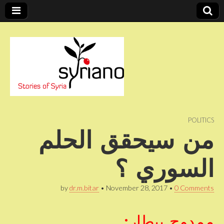
Stories of Syria
syriano
POLITICS
من سيحقق الحلم
السوري ؟
by
dr.m.bitar
•
November 28, 2017
•
0 Comments
ممدوح بيطار: