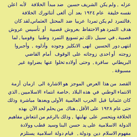
عزله , ولم يكن الشريف حسين ضد مبدأ الخلافة لأنه اعلن
نفسه خليفة عام ١٩٢٤ بعد أن ألغى أتتاتورك الخلافة
,فالتمرد لم يكن تمردا عربيا ضد المحتل العثماني,لقد كان
هدف التمرد هو الاحتفاظ بعروش قصبية أو تأسيس عروش
قصبية , في سبيل ذلك تم تسويغ التمرد وطنيا وقوميا , لما
انتهى دور الحسين انهى الانكليز وجوده وأذلوه , وأجبروا
زوجته أو احدى زوجاته على الوقوف أمام القاضي
البريطاني سافرة , وحتى أولاده تخلوا عنها بضراوة غير
مسبوقة .
القصد من هذا العرض الموجز هو الاشارة الى ازمان أزمة
الانتماء الوطني في هذه البلاد ,خاصة انتماء الاسلاميين , الذي
كان عثمانيا قبل الحرب العالمية الأولى وبعدها مباشرة وذلك
حتى عام ١٩٢٨ على الأقل , هناك من يحلم لحد الآن بهذه
الخلافة ويتحسر على نهايتها , وذلك بالرغم من انتعاش مفاهيم
الدولة الاسلامية على يد حسن البنا وسيد قطب وولادة
مفهوم الاسلام دين ودولة , قيام دولة اسلامية يستلزم