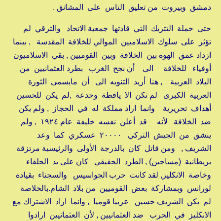
دمشق وبيروت من تعليق الناس على المشانق .
حتى حملة التتريك التي قادتها جمعية الاتحاد والترقي لم
تؤثر على سلوك الاسلاميين الموالي للخلافة المقدسة , بينما
ازداد عمق الهوة بين الخلافة وبين القوميين , بقي الاسلاميون
أوفياء للخلافة الى أن نجح الغرب بطرد العثمانيين من
البلاد العربية , هنا أريد التنويه الى أن مايسمى الثورة
العربية الكبرى لم تكن الا يافطة وخدعة ,لم يكن للحسين
أهداف تحريرية وانما اراد مملكة له في الحجاز , ولم يكن
ضد الخلافة لأنه قد أعلن نفسه خليفة عام ١٩٢٤ , ولم
ينشق من الجيش التركي ٢٠٠٠٠ عسكري كما وعد
الشريف , ومن قاتل كان بالدرجة الأولى والرئيسية مرتزقة
بريطانية (مساجين) , الطرد الحقيقي كان على يد الحلفاء
وخاصة الانكليز, لقد كانت حرب الجواسيس والسجناء بقيادة
لورانس وبمشاركة بعض القوميين من بلاد الشام.بالخلاصة
لم يكن الشريف حسين عربيا قوميا , وانما اراد الاشتراك مع
الانكليز في الحرب ضد العثمانيين , لأن العثمانيين ارادوا