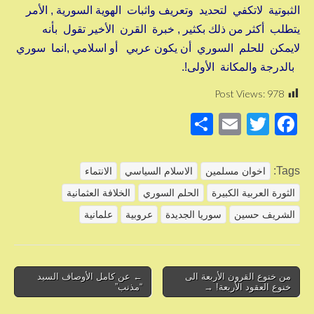
الثبوتية لاتكفي لتحديد وتعريف واثبات الهوية السورية , الأمر
يتطلب أكثر من ذلك بكثير , خبرة القرن الأخير تقول بأنه
لايمكن للحلم السوري أن يكون عربي أو اسلامي ,انما سوري
بالدرجة والمكانة الأولى!.
Post Views:
978
S
E
T
F
h
m
wi
a
ar
ail
tt
c
Tags:
اخوان مسلمين
الاسلام السياسي
الانتماء
e
er
e
الثورة العربية الكبيرة
الحلم السوري
الخلافة العثمانية
b
الشريف حسين
سوريا الجديدة
عروبية
علمانية
o
o
Post
k
من خنوع القرون الأربعة الى
← عن كامل الأوصاف السيد
خنوع العقود الأربعة! →
“مذنب”
navigation