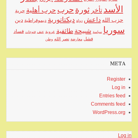
الأسد
حرب
ثورة
حرب أهلية
تأخر
حرية
ديكتاتورية
داعش
حزب الله
دين
ديموقراطية
دولة
سوريا
شبيحة
طائفية
فساد
عروبة
عنف
سياسة
فتوحات
فشل
نصر الله
معارضة
وطن
META
Register
Log in
Entries feed
Comments feed
WordPress.org
Log in