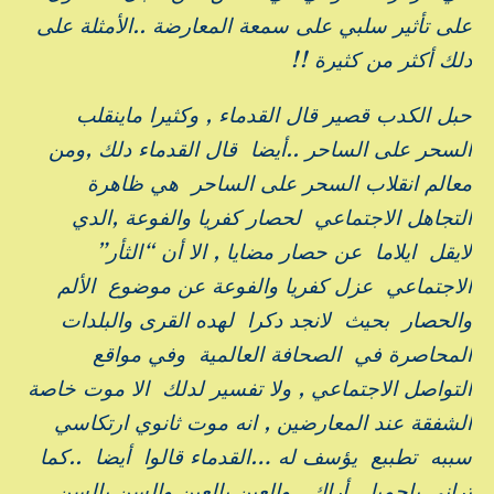
على تأثير سلبي على سمعة المعارضة ..الأمثلة على
دلك أكثر من كثيرة !!
حبل الكدب قصير قال القدماء , وكثيرا ماينقلب
السحر على الساحر ..أيضا قال القدماء دلك ,ومن
معالم انقلاب السحر على الساحر هي ظاهرة
التجاهل الاجتماعي لحصار كفريا والفوعة ,الدي
لايقل ايلاما عن حصار مضايا , الا أن “الثأر”
الاجتماعي عزل كفريا والفوعة عن موضوع الألم
والحصار بحيث لانجد دكرا لهده القرى والبلدات
المحاصرة في الصحافة العالمية وفي مواقع
التواصل الاجتماعي , ولا تفسير لدلك الا موت خاصة
الشفقة عند المعارضين , انه موت ثانوي ارتكاسي
سببه تطببع يؤسف له …القدماء قالوا أيضا ..كما
تراني ياجميل أراك ..والعين بالعين والسن بالسن