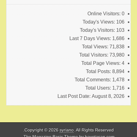
Online Visitors:
0
Today's Views:
106
Today's Visitors:
103
Last 7 Days Views:
1,686
Total Views:
71,838
Total Visitors:
73,980
Total Page Views:
4
Total Posts:
8,894
Total Comments:
1,478
Total Users:
1,716
Last Post Date:
August 8, 2026
Copyright © 2026
syriano
. All Rights Reserved.
.
The Magazine Basic Theme by
bavotasan.com