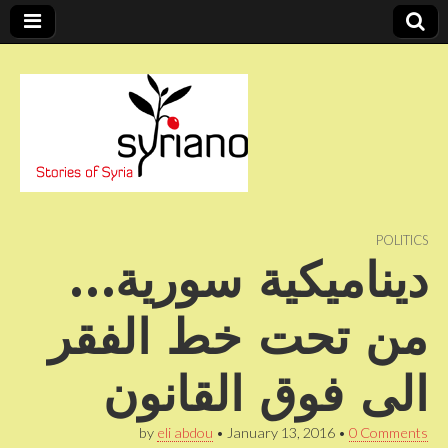
Stories of Syria
syriano
POLITICS
ديناميكية سورية…
من تحت خط الفقر
الى فوق القانون
by
eli abdou
•
January 13, 2016
•
0 Comments