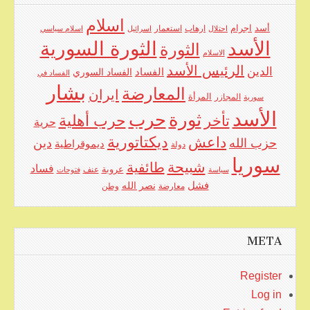
اسلام
اجرام
أسد
ارهاب
استعمار
احتلال
اسرائيل
اسلام سياسي
الأسد
الثورة السورية
الثورة
الاسلام
الرئيس الأسد
الدين
الفساد
الفساد السوري
الفساد في
بشار
المعارضة
ايران
المرأة
سورية
المجازر
الأسد
حرب
ثورة
حرب أهلية
تأخر
حرية
ديكتاتورية
داعش
حزب الله
دين
ديموقراطية
دولة
سوريا
شبيحة
طائفية
فساد
عروبة
عنف
سياسة
فتوحات
فشل
نصر الله
معارضة
وطن
META
Register
Log in