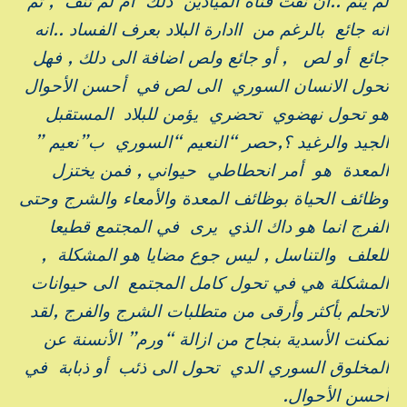
لم يتم ..ان نفت قناة الميادين دلك أم لم تنف , ثم
انه جائع بالرغم من اادارة البلاد بعرف الفساد ..انه
جائع أو لص , أو جائع ولص اضافة الى دلك , فهل
تحول الانسان السوري الى لص في أحسن الأحوال
هو تحول نهضوي تحضري يؤمن للبلاد المستقبل
الجيد والرغيد ؟,حصر “النعيم “السوري ب”نعيم ”
المعدة هو أمر انحطاطي حيواني , فمن يختزل
وظائف الحياة بوظائف المعدة والأمعاء والشرج وحتى
الفرج انما هو داك الذي يرى في المجتمع قطيعا
للعلف والتناسل , ليس جوع مضايا هو المشكلة ,
المشكلة هي في تحول كامل المجتمع الى حيوانات
لاتحلم بأكثر وأرقى من متطلبات الشرج والفرج ,لقد
تمكنت الأسدية بنجاح من ازالة “ورم” الأنسنة عن
المخلوق السوري الدي تحول الى ذئب أو ذبابة في
أحسن الأحوال.