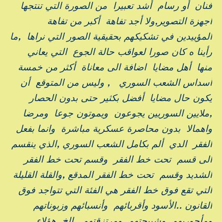
فنان أو رسام أشد تعبيرا من الصورة التي تنتجها
اجهزة التصوير,ولا أجد تفاهة أكبر من تفاهة
المؤييدين في تشكيكهم بحقيقية الصور التي نراها ,ما
رأينا ه كان صورا لعواقب حالة الجوع التي يعاني
منها أهل مضايا اضافة الى معاناة أكثر من خمسة
أسداس الشعب السوري , وليس من المتوقع أن
يكون حال مضايا أفضل بكثير حتى بدون الحصار
,ملايين السوريين يجوعون ويموتون جوعا ومرضا
واهمالا بدون محاصرة عسكرية مباشرة وانما بفعل
الفقر الدي ألم بكامل الشعب السوري ,الذي ينقسم
الى قسم تحت خط الفقر وقسم تحت خط الفقر
الشديد وقسم تحت خط الفقر المدقع ,والقلة القليلة
التي تقع فوق خط الفقر هي الفئة التي تتواجد فوق
القانون ..الأسود وأقربائهم وأنسبائهم وزبوناتهم
ومأجوريهم وشبيحتهم ومرتزقتهم ..الخ ,هؤلاء