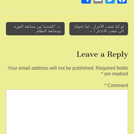
h
m
wi
a
ar
ail
tt
c
e
er
e
Post
لو كنا شعب الأحرار , لما تحولنا
← “الضدية”بين ممانعة الثورة
الى شعب الاندثار ! →
وممانعة النظام
b
navigation
o
Leave a Reply
o
k
Your email address will not be published.
Required fields
*
are marked
*
Comment