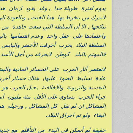
يدوم لفترة طويلة جدا , وقد يقود ازمان هذه ا
لايدرك من ينخرط بها هذا الخبث , وبالعودة ال
نتائجها , الا أن السلطة التي سعت جاهدة من 
واعتمادها على عقل واحد وعدم اهتمامها بال
السلطة البلاد بحرب أحرقت الأخضر واليابس … 
فالمهتم بالبلد كوطن لايحرقه من أجل الأسد 
لاتقتصر آثار الحرب على الخسائر المادية والب
عادة تسليط الضوء عليها, هناك خسائر أخرى ل
النفسية والتربوية والأخلاقية ,جيل الحرب
جراء الحرب يساوي على الأقل مئة مليون أس
المشاكل ان لم نقل كل المشاكل , ورحيله هو
البقاء ولو تم احراق البلاد.
حقيقة لم أتمكن في البدء من التأقلم مع جدية