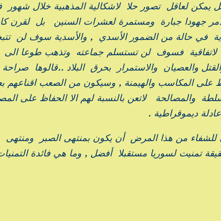
 فهل يمكن لعاقل تصور حلا لاشكالية المذهبية خلال شهور 
 الأمر جهودا جبارة ومستمرة لعشرات السنين بل لقرن ك
ة في حالة من الضمور الأسدي , والأسدية سوف لن تتب
ة لاتفاقية فسوف لن تستسلم جماعته وتذهب طوعا الى
ل والعصيان والاستمرار بحرق البلاد ..قالوها صراحة
 على المكاسب والهيمنة , وسيكون من الصعب اقناعهم بعب
لطة والمصالحة لاتعن بالنسبة لهم الا الحفاظ على المصل
ادلة ديموقراطية .
لشفاء من هذا المرض أن يكون بمنتهى الصبر ومنتهى
قة تمنيت لسوريا مستقبلا أفضل , وما هي فائدة التمنيا