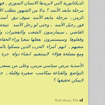
الديكتاتورية التي لايريدها الانسان السوري ,
مرحلة مابعد الأسد ؟ بدلا من الشهور يتطلب
الزمن , مرحلة مابعد الأسد سوف تبق أسدي
فور رحيل الأسد , وحتى لو رحل الأسد نتيج
القاضي , سيمارسون الشغب والتفجيرات والقت
وفعلوها وسيستمرون بفعلها سعيا وراء الحفاظ
سعيهم , انهم أمراء الحرب الذين مسكوا بالس
ومع مصلحة هؤلاء لايستقيم انشاء دولة حرة ع
الأسدية مرض سياسي مزمن, وعلى من يسعى ل
التواضع والقناعة بمكاسب صغيرة وقليلة , حقي
لايمكن تحقيقها ؟
Post Views:
954