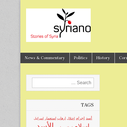
Stories of Syria
syriano
News & Commentary
Politics
History
Cor
Search
for:
TAGS
اجرام
أسد
ارهاب
استعمار
احتلال
اسرائيل
الأسد
اسلام