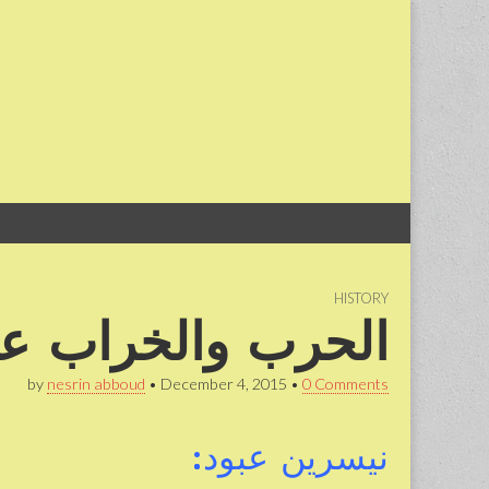
Skip
Main
to
menu
content
HISTORY
الحرب والخراب علا
by
nesrin abboud
•
December 4, 2015
•
0 Comments
نيسرين عبود: