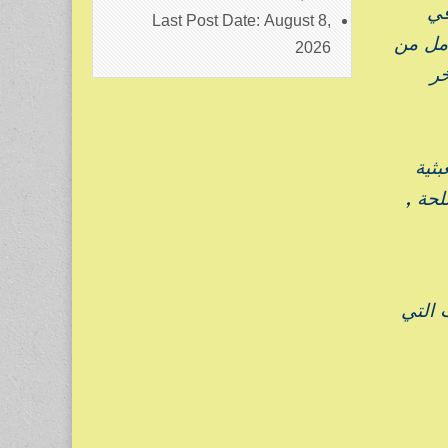
في
Last Post Date:
August 8,
امل من
2026
خر
ثية
حة ,
ت التي