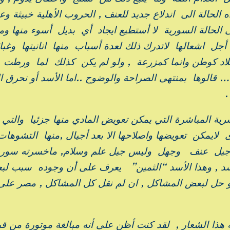
لحالة الى اندلاع جديد للعنف , الحروب الأهلية خبيثة وع
ى الحالة السورية لا أستطيع ايجاد أي بديل أسوء منها وم
أجل اشعالها لاتدرك ذلك لعدة أسباب منها انانيتها وغبائ
بلاد كوطن وانما كمزرعة , ولو لم يكن كذلك لما ورطت
قالوها بمنتهى الصراحة والوضوح ..اما الأسد أو نحرق الب
.
شرية المباشرة التي يمكن تعويض المادي منها جزئيا والتي
ايمكن تعويضها واصلاحها الا بعد أجيال ,منها التشوهات
 هو جيل عنف وجهل وليس جيل علم وسلام, ماخسرته سوري
د , وهذا الأسد “الثمين” يعرف على أن وجوده سبب لب
 حل لبعض المشاكل , ان لم نقل كل المشاكل , مصر على
 هذا الشعار , لقد كنت أظن على أنه مبالغة موتورة من قب