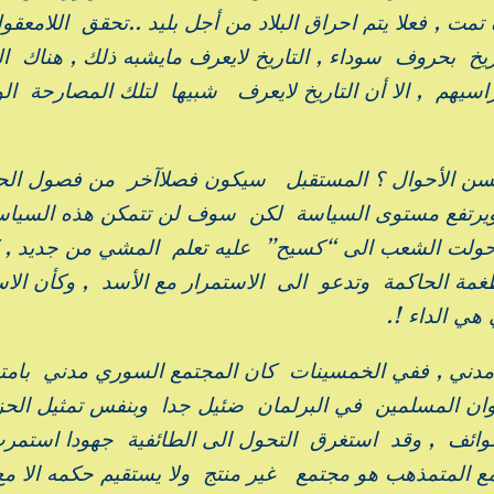
مت , فعلا يتم احراق البلاد من أجل بليد ..تحقق اللامعق
ريخ بحروف سوداء , التاريخ لايعرف مايشبه ذلك , هناك ال
اسيهم , الا أن التاريخ لايعرف شبيها لتلك المصارحة ال
ن الأحوال ؟ المستقبل سيكون فصلاآخر من فصول الح
يرتفع مستوى السياسة لكن سوف لن تتمكن هذه السياس
ية حولت الشعب الى “كسيح” عليه تعلم المشي من جديد ,
ة الحاكمة وتدعو الى الاستمرار مع الأسد , وكأن الاس
هي الداء !.
ني , ففي الخمسينات كان المجتمع السوري مدني بامتي
وان المسلمين في البرلمان ضئيل جدا وبنفس تمثيل الح
لطوائف , وقد استغرق التحول الى الطائفية جهودا استمر
ع المتمذهب هو مجتمع غير منتج ولا يستقيم حكمه الا مع