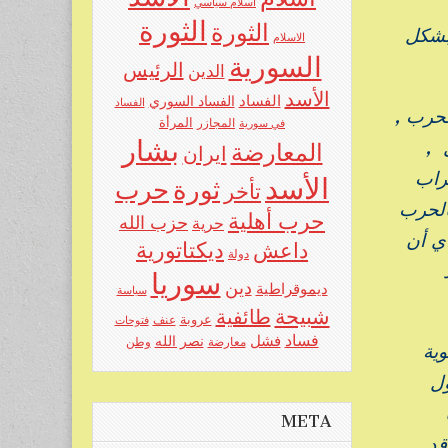
اسلام سياسي
الثورة
الثورة
 بشكل
الاسلام
السورية
الرئيس
الدين
الأسد
الفساد
الفساد السوري
الفساد
لحرب ,
المرأة
في سورية
المجازر
بشار
 ,
المعارضة
ايران
راب
الأسد
حرب
ثورة
تأخر
الحرب
حرب أهلية
حزب الله
حرية
أي أن
ديكتاتورية
داعش
دولة
د
سوريا
دين
ديموقراطية
سياسة
شبيحة
طائفية
عروبة
عنف
فتوحات
فساد
فشل
نصر الله
معارضة
وطن
وية
ول
META
قد