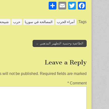
S
E
T
F
h
m
wi
a
ar
ail
tt
c
Tags:
أمراء الحرب
المصالحة في سوريا
حرب
شبيحة
e
er
e
b
o
Post
الطائفية وحتمية التطهير المذهبي →
navigation
o
k
Leave a Reply
 will not be published.
Required fields are marked
*
Comment