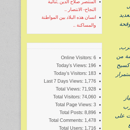
المنتصر صلاح الدين ,ثنائية
ول
النجاح- الانتصار ..
عديد
انسان هذه البلاد بين المواطنة
وقحة
والمساكنة ..
رب,
ة من
Online Visitors:
6
 كسيح
Today's Views:
196
تمرار
Today's Visitors:
183
Last 7 Days Views:
1,776
Total Views:
71,928
از
Total Visitors:
74,060
Total Page Views:
3
زب
Total Posts:
8,896
ت على
Total Comments:
1,478
Total Users:
1,716