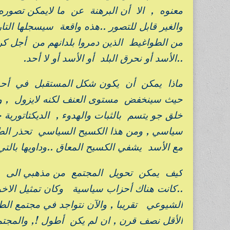
معنوه , الا أن البرهنة عن ما لايمكن تصوره ت
والغير قابل للتصور ..هذه واقعة سيسجلها التا
من الطواغيط الذين دمروا بلدانهم من أجل كر
..الأسد أو نحرق البلد أو الأسد أو لا أحد.
ماذا يمكن أن يكون شكل المستقبل في أحس
حيث سينخفض مستوى العنف لكنه لايزول , و
خلق جو يتسم بالثبات والهدوء , الديكتاتور
سياسي , ومن هذا الكسيح السياسي تحذر الطغم
مع الأسد يشفي الكسيح المعاق ..وداويها بالتي 
كيف يمكن تحويل المجتمع من مذهبي الى مد
..كانت هناك أحزاب سياسية وكان تمثيل الاخ
الشيوعي تقريبا , والآن نتواجد في مجتمع ا
الأقل نصف قرن , ان لم يكن أطول !, والمجتم