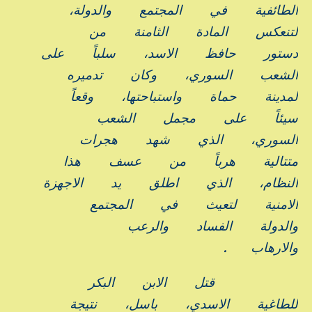
الطائفية
في
المجتمع
والدولة،
لتنعكس
المادة
الثامنة
من
دستور
حافظ
الاسد،
سلباً
على
الشعب
السوري،
وكان
تدميره
لمدينة
حماة
واستباحتها،
وقعاً
سيئاً
على
مجمل
الشعب
السوري،
الذي
شهد
هجرات
متتالية
هرباً
من
عسف
هذا
النظام،
الذي
اطلق
يد
الاجهزة
الامنية
لتعيث
في
المجتمع
والدولة
الفساد
والرعب
والارهاب
.
قتل
الابن
البكر
للطاغية
الاسدي،
باسل،
نتيجة