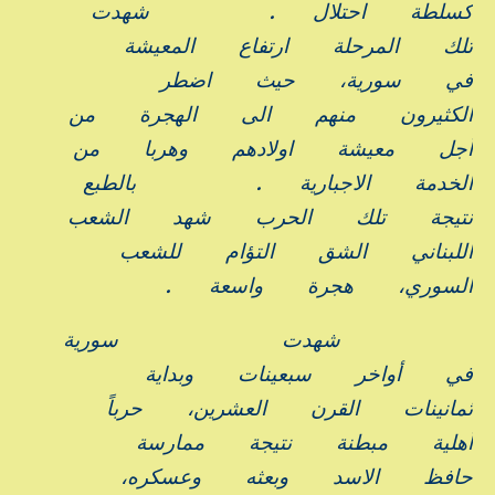
كسلطة
احتلال
.
شهدت
تلك
المرحلة
ارتفاع
المعيشة
في
سورية،
حيث
اضطر
الكثيرون
منهم
الى
الهجرة
من
أجل
معيشة
اولادهم
وهربا
من
الخدمة
الاجبارية
.
بالطبع
نتيجة
تلك
الحرب
شهد
الشعب
اللبناني
الشق
التؤام
للشعب
السوري،
هجرة
واسعة
.
شهدت
سورية
في
أواخر
سبعينات
وبداية
ثمانينات
القرن
العشرين،
حرباً
أهلية
مبطنة
نتيجة
ممارسة
حافظ
الاسد
وبعثه
وعسكره،