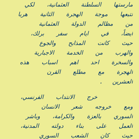
مارستها
السلطنة
العثمانية،
لكي
تتبعها
موجة
الهجرة
الثانية
هربا
من
مظالم
الدولة
العثمانية
ايضاً،
في
ايام
سفر
برلك،
حيث
كانت
المذابح
والجوع
والهرب
من
الخدمة
الاجبارية
والسخرة
احد
اهم
اسباب
هذه
الهجرة
مع
مطلع
القرن
العشرين
.
خرج
الانتداب
الفرنسي،
ومع
خروجه
شعر
الانسان
السوري
بالعزة
والكرامة،
وباشر
العمل
على
بناء
دولته
المدنية،
حيث
كان
الشعب
السوري