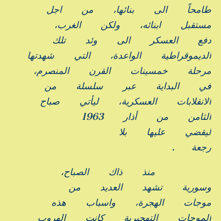
طامحاً
الى
بنائها،
من
اجل
مستقبل
ابنائه،
ولكن
الغرب،
دفع
العسكر
الى
وئد
تلك
الديموقراطية
الواعدة،
التي
شهدتها
مرحلة
خمسينات
القرن
المنصرم،
في
البداية
عبر
سلسلة
من
الانقلابات
العسكرية،
ليأتي
صباح
الثامن
من
أذار
1963
ليقضي
عليها
بلا
رجعة
.
منذ
ذاك
الصباح،
وسورية
تشهد
العديد
من
موجات
الهجرة،
واسباب
هذه
الموجات
التهجيرية
كانت
الهروب