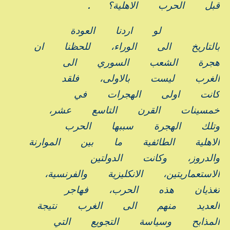
قبل
الحرب
الاهلية؟
.
لو
اردنا
العودة
بالتاريخ
الى
الوراء،
للحظنا
ان
هجرة
الشعب
السوري
الى
الغرب
ليست
بالاولى،
فلقد
كانت
اولى
الهجرات
في
خمسينات
القرن
التاسع
عشر،
وتلك
الهجرة
سببها
الحرب
الاهلية
الطائفية
ما
بين
الموارنة
والدروز،
وكانت
الدولتين
الاستعماريتين،
الانكليزية
والفرنسية،
تغذيان
هذه
الحرب،
فهاجر
العديد
منهم
الى
الغرب
نتيجة
المذابح
وسياسة
التجويع
التي