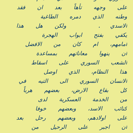
على
وجهه
تأهاً
بعد
ان
فقد
وطنه
الذي
دمره
الطاغية
الاسدي
.
ولكن
هل
هذا
يكفي
بفتح
ابواب
الهجرة
امامهم،
ام
كان
من
الافضل
ان
ينهوا
معاناتهم
بمساعدة
الشعب
السوري
على
اسقاط
هذا
النظام،
الذي
اوصل
الانسان
السوري
الى
التيه
في
كل
بقاع
الارض،
بعضهم
هرباً
من
الخدمة
العسكرية
لدى
كتائب
الاسد،
وبعضهم
خوفا
على
اولادهم،
وبعضهم
رحل
بعد
ان
اجبر
على
الرحيل
من