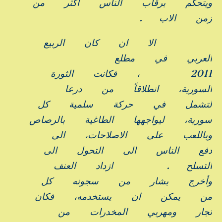
ويتحكم
برقاب
الناس
أكثر
من
زمن
الاب
.
الا
ان
كان
الربيع
العربي
في
مطلع
2011
،
فكانت
الثورة
السورية،
انطلاقاً
من
درعا
لتشمل
في
حركة
سلمية
كل
سورية،
ليواجهها
الطاغية
بالرصاص
وباللعب
على
الاصلاحات،
الى
دفع
الناس
الى
التحول
الى
التسلح
.
ازداد
العنف
وأخرج
بشار
من
سجونه
كل
من
يمكن
ان
يستخدمه،
فكان
تجار
ومهربي
المخدرات
من