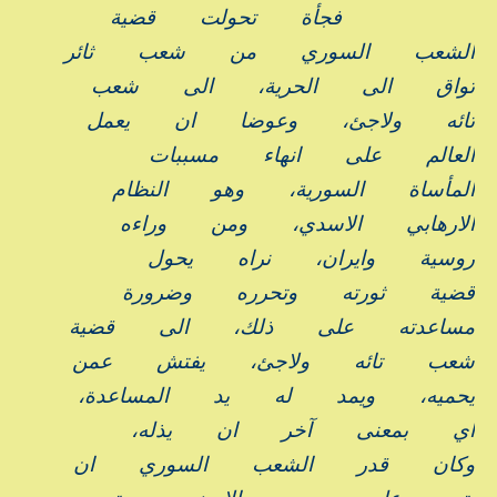
فجأة
تحولت
قضية
الشعب
السوري
من
شعب
ثائر
تواق
الى
الحرية،
الى
شعب
تائه
ولاجئ،
وعوضا
ان
يعمل
العالم
على
انهاء
مسببات
المأساة
السورية،
وهو
النظام
الارهابي
الاسدي،
ومن
وراءه
روسية
وايران،
نراه
يحول
قضية
ثورته
وتحرره
وضرورة
مساعدته
على
ذلك،
الى
قضية
شعب
تائه
ولاجئ،
يفتش
عمن
يحميه،
ويمد
له
يد
المساعدة،
اي
بمعنى
آخر
ان
يذله،
وكان
قدر
الشعب
السوري
ان