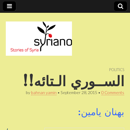
Stories of Syria
syriano
POLITICS
الســوري الـتائه!!
by
bahnan yamin
•
September 28, 2015
•
0 Comments
بهنان يامين: