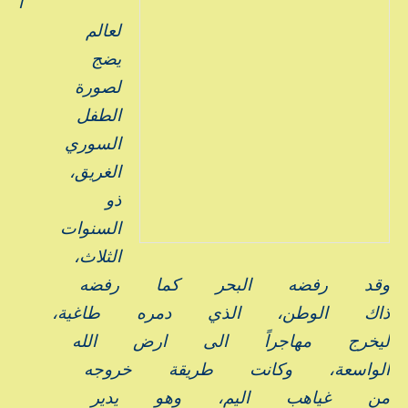
ا
لعالم
يضج
لصورة
الطفل
السوري
الغريق،
ذو
السنوات
الثلاث،
وقد
رفضه
البحر
كما
رفضه
ذاك
الوطن،
الذي
دمره
طاغية،
ليخرج
مهاجراً
الى
ارض
الله
الواسعة،
وكانت
طريقة
خروجه
من
غياهب
اليم،
وهو
يدير