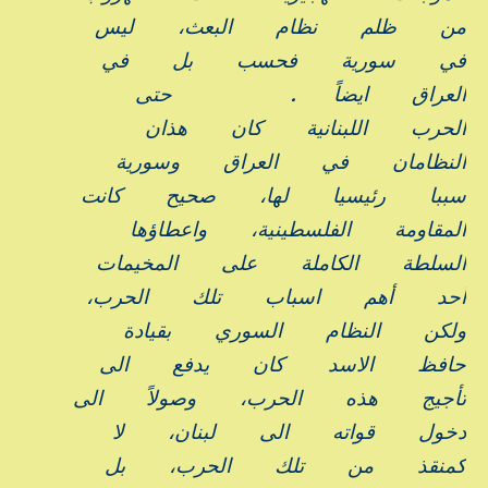
من
ظلم
نظام
البعث،
ليس
في
سورية
فحسب
بل
في
العراق
ايضاً
.
حتى
الحرب
اللبنانية
كان
هذان
النظامان
في
العراق
وسورية
سببا
رئيسيا
لها،
صحيح
كانت
المقاومة
الفلسطينية،
واعطاؤها
السلطة
الكاملة
على
المخيمات
أحد
أهم
اسباب
تلك
الحرب،
ولكن
النظام
السوري
بقيادة
حافظ
الاسد
كان
يدفع
الى
تأجيج
هذه
الحرب،
وصولاً
الى
دخول
قواته
الى
لبنان،
لا
كمنقذ
من
تلك
الحرب،
بل