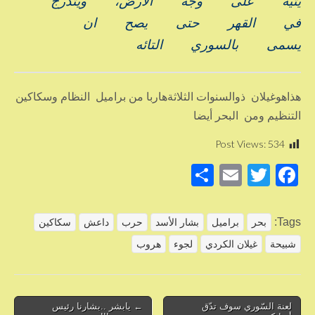
يتيه
على
وجه
الارض،
ويتدرج
في
القهر
حتى
يصح
ان
يسمى
بالسوري
التائه
هذاهوغيلان ذوالسنوات الثلاثةهاربا من براميل النظام وسكاكين
التنظيم ومن البحر أيضا
Post Views:
534
S
E
T
F
h
m
wi
a
ar
ail
tt
c
Tags:
بحر
براميل
بشار الأسد
حرب
داعش
سكاكين
e
er
e
شبيحة
غيلان الكردي
لجوء
هروب
b
o
o
Post
لعنة السّوري سوف تدّق
← يابشر ..بشارنا رئيس