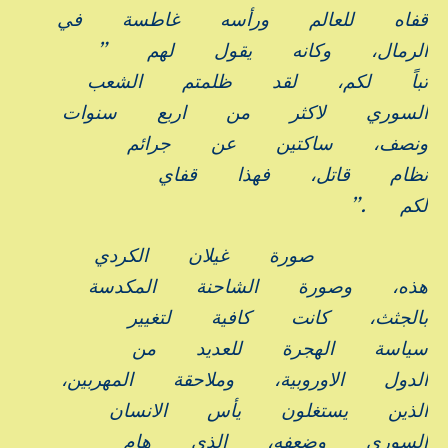
قفاه
للعالم
ورأسه
غاطسة
في
الرمال،
وكانه
يقول
لهم
”
تباً
لكم،
لقد
ظلمتم
الشعب
السوري
لاكثر
من
اربع
سنوات
ونصف،
ساكتين
عن
جرائم
نظام
قاتل،
فهذا
قفاي
لكم
.”
صورة
غيلان
الكردي
هذه،
وصورة
الشاحنة
المكدسة
بالجثث،
كانت
كافية
لتغيير
سياسة
الهجرة
للعديد
من
الدول
الاوروبية،
وملاحقة
المهربين،
الذين
يستغلون
يأس
الانسان
السوري
وضعفه،
الذي
هام