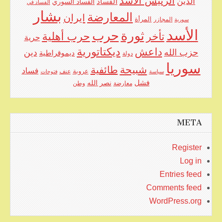
الرئيس الأسد
الدين
الفساد
الفساد السوري
الفساد في
بشار
المعارضة
ايران
المرأة
سورية
المجازر
الأسد
حرب
ثورة
حرب أهلية
تأخر
حرية
ديكتاتورية
داعش
حزب الله
دين
ديموقراطية
دولة
سوريا
شبيحة
طائفية
فساد
عروبة
عنف
سياسة
فتوحات
فشل
نصر الله
معارضة
وطن
META
Register
Log in
Entries feed
Comments feed
WordPress.org