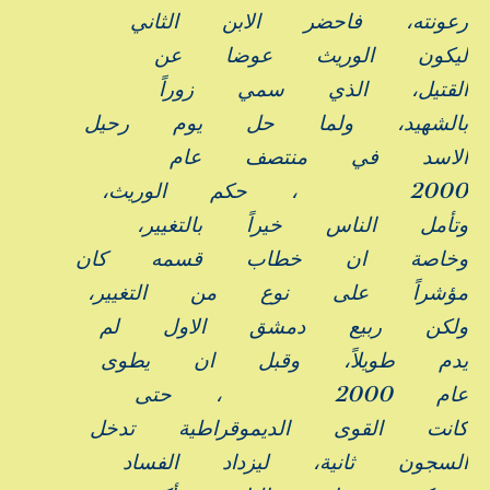
رعونته،
فاحضر
الابن
الثاني
ليكون
الوريث
عوضا
عن
القتيل،
الذي
سمي
زوراً
بالشهيد،
ولما
حل
يوم
رحيل
الاسد
في
منتصف
عام
2000
،
حكم
الوريث،
وتأمل
الناس
خيراً
بالتغيير،
وخاصة
ان
خطاب
قسمه
كان
مؤشراً
على
نوع
من
التغيير،
ولكن
ربيع
دمشق
الاول
لم
يدم
طويلاً،
وقبل
ان
يطوى
عام
2000
،
حتى
كانت
القوى
الديموقراطية
تدخل
السجون
ثانية،
ليزداد
الفساد