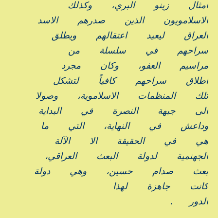
امثال
زينو
البري،
وكذلك
الاسلامويون
الذين
صدرهم
الاسد
العراق
ليعيد
اعتقالهم
ويطلق
سراحهم
في
سلسلة
من
مراسيم
العفو،
وكان
مجرد
اطلاق
سراحهم
كافياً
لتشكل
تلك
المنظمات
الاسلاموية،
وصولا
الى
جبهة
النصرة
في
البداية
وداعش
في
النهاية،
التي
ما
هي
في
الحقيقة
الا
الآلة
الجهنمية
لدولة
البعث
العراقي،
بعث
صدام
حسين،
وهي
دولة
كانت
جاهزة
لهذا
الدور
.