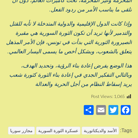
المحرمة وغير المحرمة، تحت كاميرات العالم، دون أن
تلقى ما يناسب الأمر من ردود الفعل.
وإذا كانت الدول الإقليمية والدولية المتدخلة لا تأبه للقتل
والتدمير لأنها تريد أن تكون الثورة السورية هي مقبرة
الصيرورة الثورية التي بدأت في تونس، فإن الأمر المذهل
يتعلق بالشعوب، وبشكل أخص ما يسمى اليسار العالمي.
هذا الوضع يفرض إعادة بناء الرؤية، وتحديد الهدف،
وبالتالي التفكير الجدي في إعادة بناء الثورة كثورة شعب
يريد إسقاط النظام من أجل الحرية والعدالة
Post Views:
1,065
S
E
T
F
h
m
wi
a
ar
ail
tt
c
Tags:
الأسد والديكتاتورية
عسكرة الثورة السورية
مجازر سوريا