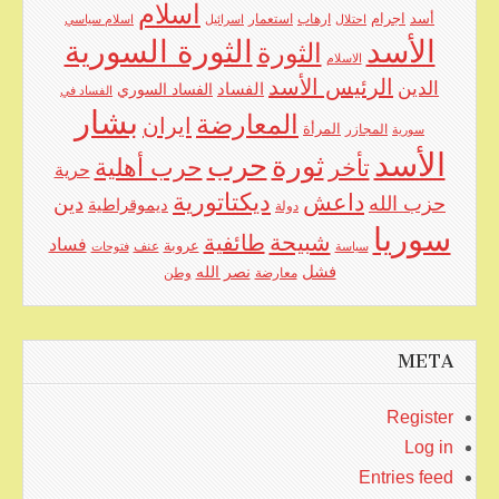
اسلام
اجرام
أسد
ارهاب
استعمار
احتلال
اسرائيل
اسلام سياسي
الأسد
الثورة السورية
الثورة
الاسلام
الرئيس الأسد
الدين
الفساد
الفساد السوري
الفساد في
بشار
المعارضة
ايران
المرأة
سورية
المجازر
الأسد
حرب
ثورة
حرب أهلية
تأخر
حرية
ديكتاتورية
داعش
حزب الله
دين
ديموقراطية
دولة
سوريا
شبيحة
طائفية
فساد
عروبة
عنف
سياسة
فتوحات
فشل
نصر الله
معارضة
وطن
META
Register
Log in
Entries feed