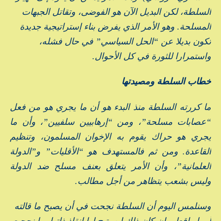
السلطة، لكن البديل الآن هو الفوضى، وتقاتل الجبهات
المسلحة. وهو الأمر الذي يفرض بناء إستراتيجية جديدة
تكون بديلا عن “الحل السياسي” في حال فشله،
واستمرارا للثورة في كل الأحوال.
خطاب السلطة ومصيدتها
ما كررته السلطة منذ البدء هو أن ما يجري هو من فعل
“عصابات مسلحة”، ومن “إرهابيين سلفيين”، وأن ما
يجري هو حراك يقوم به الإخوان المسلمون، وتنظيم
القاعدة. ومن ثم فالمستهدف هو “الأقليات” و”الدولة
العلمانية”، وأن الأمر يتعلق بعنف مسلح ضد الدولة
وليس بشعب يتظاهر من أجل مطالب.
وسنلمس اليوم أن السلطة نجحت في أن يصبح ما قالته
أمرا واقعا، وإن كان ذلك لن يتيح لها إنقاذ ذاتها، ما نجحت