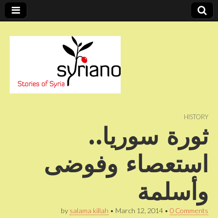
Stories of Syria
syriano
HISTORY
ثورة سوريا..
استعصاء وفوضى
وأسلمة
by
salama killah
•
March 12, 2014
•
0 Comments