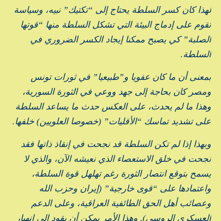
لهذا كان كسر السلطة يحتاج إلى “تكتيك” نبيه، وسياسة
تقوم على إدماج البيئة التي تشكل السلطة منها “قوتها
الصلبة” كي يصبح ممكنا إيجاد الكسر الضروري في
السلطة.
بمعنى أن ما كان عفويا و”طبيعيا” في ثورات تونس
ومصر كان بحاجة إلى جهد ووعي في الثورة السورية،
وهذا ما لم يحدث، على العكس حدث ما يساعد السلطة
على تشديد تماسك “الأقليات” (خصوصا العلويين) خلفها.
وبهذا إذا لم تكن السلطة قد نجحت في إنقاذ ذاتها فقد
نجحت في خلق الاستعصاء الذي نعيشه الآن، والذي لا
يسمح بتوقع انتصار الثورة رغم تهلهل قوة السلطة،
واعتمادها على “قوى خارجية” (إيران وحزب الله
وعصائب أهل الحق الطائفية العراقية، وعلى الدعم
العسكري الروسي). وهذا الأمر يمكن أن يقود إلى انهيار