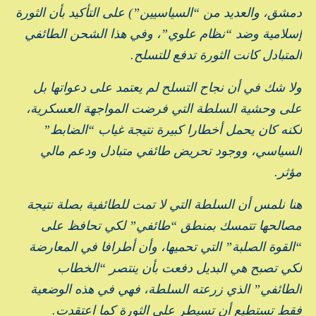
دمشق، والعديد من “السياسيين”) على التأكيد بأن الثورة
إسلامية وضد “نظام علوي”، وفي هذا الشحن الطائفي
المتبادل كانت الثورة تدفع للتسلح.
ولا شك في أن نجاح التسلح لم يعتمد على دعواتها بل
على وحشية السلطة التي فرضت المواجهة العسكرية،
لكنه كان يحمل أخطارا كبيرة نتيجة غياب “الضابط”
السياسي، ووجود تحريض طائفي متبادل ودعم مالي
مؤثر.
هنا نلمس أن السلطة التي لا تمت للطائفية بصلة نتيجة
مصالحها تتمسك بمنطق “طائفي” لكي تحافظ على
“القوة الصلبة” التي تحميها، وأن أطرافا في المعارضة
لكي تصبح هي البديل دفعت بأن ينتصر “الخطاب
الطائفي” الذي زرعته السلطة، فهي في هذه الوضعية
فقط تستطيع أن تسيطر على الثورة كما اعتقدت.