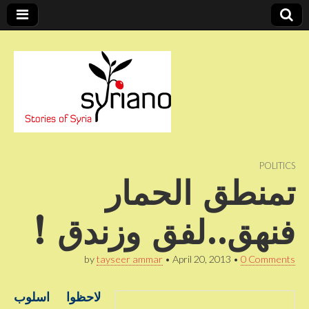
Stories of Syria
syriano
POLITICS
تمنطق الحمار
فنهق..لفق وزندق !
by
tayseer ammar
•
April 20, 2013
•
0 Comments
لاحظوا اسلوب