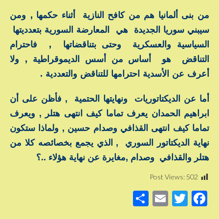
من بنى ألمانيا هم من كافح النازية أثناء حكمها , ومن
سيبني سوريا الجديدة هي المعارضة السورية بتعدديتها
السياسية والعسكرية وحتى بتناقضاتها , فاحترام
التناقض هو أساس من أسس الديموقراطية , ولا
أعرف عن الأسدية احترامها للتناقض والتعددية .
أما عن الديكتاتوريات ونهايتها الحتمية , فأظن على أن
ابراهيم الحمدان يعرف تماما كيف انتهى هتلر , ويعرف
تماما كيف انتهى القذافي وصدام حسين , ولماذا ستكون
نهاية الديكتاتور السوري , الذي يجمع بخصائصه كلا من
هتلر والقذافي وصدام ,مغايرة عن نهاية هؤلاء ..؟
Post Views:
502
S
E
T
F
h
m
wi
a