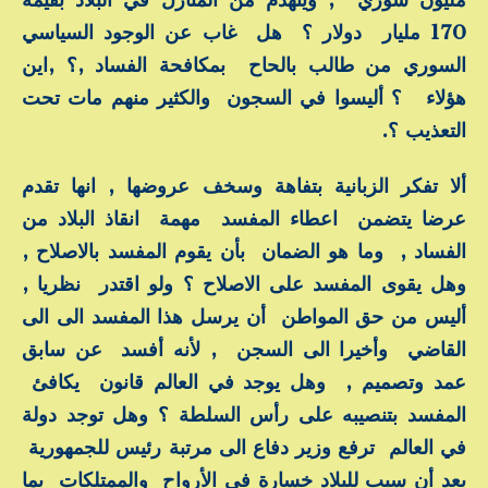
170 مليار دولار ؟ هل غاب عن الوجود السياسي
السوري من طالب بالحاح بمكافحة الفساد ,؟ ,اين
هؤلاء ؟ أليسوا في السجون والكثير منهم مات تحت
التعذيب ؟.
ألا تفكر الزبانية بتفاهة وسخف عروضها , انها تقدم
عرضا يتضمن اعطاء المفسد مهمة انقاذ البلاد من
الفساد , وما هو الضمان بأن يقوم المفسد بالاصلاح ,
وهل يقوى المفسد على الاصلاح ؟ ولو اقتدر نظريا ,
أليس من حق المواطن أن يرسل هذا المفسد الى الى
القاضي وأخيرا الى السجن , لأنه أفسد عن سابق
عمد وتصميم , وهل يوجد في العالم قانون يكافئ
المفسد بتنصيبه على رأس السلطة ؟ وهل توجد دولة
في العالم ترفع وزير دفاع الى مرتبة رئيس للجمهورية
بعد أن سبب للبلاد خسارة في الأرواح والممتلكات بما