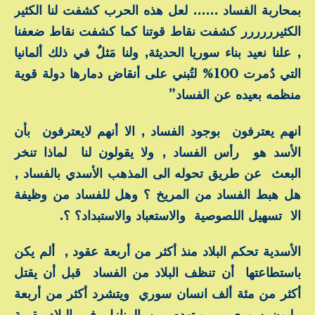
بمحاربة الفساد …… لعل هذه الحرب كشفت لنا الكثير
الكثيرررررر كشفت نقاط قوتنا كما كشفت نقاط ضعفنا
, علنا نعيد بناء سوريا الحديثة, ولنا مَثلٌ في ذلك ألمانيا
التي دُمرت 100% لتُبني على أنقاض دمارها دولة قوية
منظمه بعيده عن الفساد”
انهم يعترفون بوجود الفساد , الا أنهم لايعترفون بأن
الأسد هو رأس الفساد , ولا يقولون لنا لماذا تنخر
البعث عن طريق تحوله الى المذهب الأسدي بالفساد ,
هل هبط الفساد من المريخ ؟ وهل للفساد من وظيفة
الا تسهيل اللصوصية والاستعباد والاستبداد؟ ؟.
الأسدية تحكم البلاد منذ أكثر من أربعة عقود , ألم يكن
باستطاعتها أن تنظف البلاد من الفساد قبل أن يقتل
أكثر من مئة ألف انسان سوري ويتشرد أكثر من أربعة
مليون سوري , ويتهدم من المنازل في البلاد بقيمة