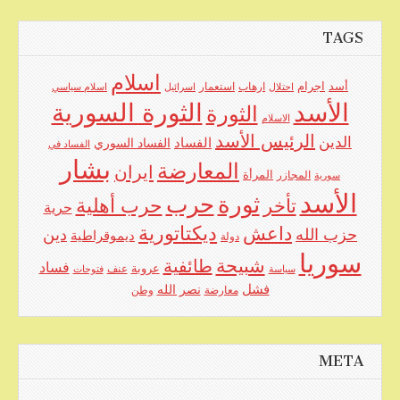
TAGS
اسلام
اجرام
أسد
ارهاب
استعمار
احتلال
اسرائيل
اسلام سياسي
الأسد
الثورة السورية
الثورة
الاسلام
الرئيس الأسد
الدين
الفساد
الفساد السوري
الفساد في
بشار
المعارضة
ايران
المرأة
سورية
المجازر
الأسد
حرب
ثورة
حرب أهلية
تأخر
حرية
ديكتاتورية
داعش
حزب الله
دين
ديموقراطية
دولة
سوريا
شبيحة
طائفية
فساد
عروبة
عنف
سياسة
فتوحات
فشل
نصر الله
معارضة
وطن
META