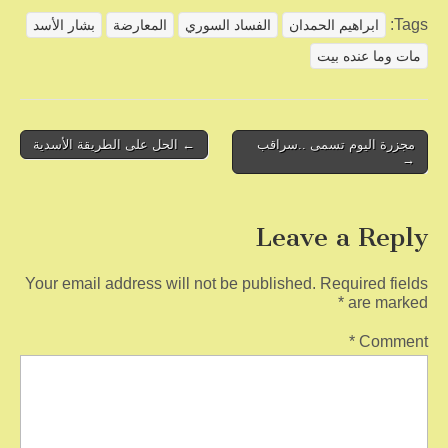
ar
ail
tt
c
Tags:
ابراهيم الحمدان
الفساد السوري
المعارضة
بشار الأسد
e
er
e
مات وما عنده بيت
b
o
o
Post
مجزرة اليوم تسمى ..سراقب
← الحل على الطريقة الأسدية
→
navigation
k
Leave a Reply
Your email address will not be published.
Required fields
*
are marked
*
Comment