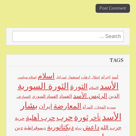
Search
for:
TAGS
اسلام
اجرام
أسد
ارهاب
استعمار
احتلال
اسرائيل
اسلام سياسي
الأسد
الثورة السورية
الثورة
الاسلام
الرئيس الأسد
الدين
الفساد
الفساد السوري
الفساد في
بشار
المعارضة
ايران
المرأة
سورية
المجازر
الأسد
حرب
ثورة
حرب أهلية
تأخر
حرية
ديكتاتورية
داعش
حزب الله
دين
ديموقراطية
دولة