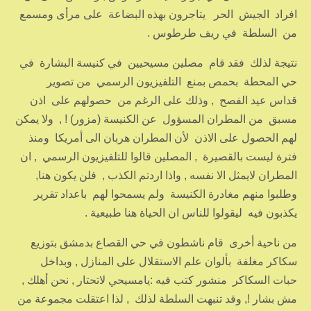
افراد الجيش الحر يتاجرون بهذه البضاعة على مرأى ومسمع
من السلطة في ريف طرطوس .
نتيجة لذلك فقد قام مصلين مسيحيين في كنيسة البشارة في
حي المحطة بحمص بمنع التلفيزيون الرسمي من تصوير
قداس عيد الفصح , وذلك على الرغم من حصولهم على اذن
مسبق من المطران المسؤول عن الكنيسة (مزور) ! , ولا يمكن
لهم الحصول على الاذن لأن المطران هربان الى أمريكا ومنذ
فترة ليست بالقصيرة , المصلين قالوا للتلفيزيون الرسمي , ان
المطران لايمثل الا نفسه , واذا اردتم الكذب , فلن يكون هنا,
وطلبوا منهم مغادرة الكنيسة ولم يسمحوا لهم باعداد تقرير
يكذبون فيه ليقولوا للناس ان الحياة هنا طبيعية .
من ناحية أخرى قام ناشطون في حي القصاع بدمشق بتوزيع
سكاكر مغلفة بألوان علم الاستقلال على المنازل , وبداخل
حبات السكاكر منشور كتب فيه :يامسيحي لاتحتار , نحن أهلك ,
مش بشار !, وقد تنبهت السلطة لذلك , لذا اعتقلت مجموعة من