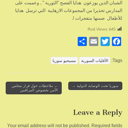
الشبان الذين يوزعون هدايا الفصح “الثورية ” , وعممت على
المدارس تحذيرا من المجموعات الارهابية التي ترسل هدايا
للأطفال ضمنها متفجرات !.
Post Views:
645
S
E
T
F
h
m
wi
a
ar
ail
tt
c
Tags:
الأقليات السورية
مسيحيو سوريا
e
er
e
b
o
Post
سوريا تحت الوصاية الدولية →
← ملاحظات حول قرار مجلس
الأمن بخصوص المراقبين
navigation
o
k
Leave a Reply
Your email address will not be published.
Required fields