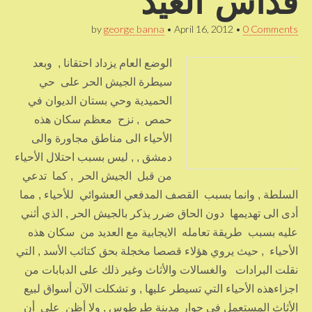
قداس العيد
by
george banna
•
April 16, 2012
•
0 Comments
الوضع العام يزداد احتقانا , وبعد
سيطرة الجيش الحر على حي
الحميدية وحي بستان الديوان في
حمص , نزح معظم سكان هذه
الأحياء الى مناطق مجاورة والى
دمشق , , ليس بسبب احتلال الأحياء
من قبل الجيش الحر , كما تدعي
السلطة , وانما بسبب القصف المدفعي العشوائي للأحياء , مما
أدى الى تهديمها دون الحاق ضرر يذكر بالجيش الحر , الذي أثني
عليه بسبب طريقة تعامله الايجابية مع العديد من سكان هذه
الأحياء , حيث يروي هؤلاء قصصا مخجلة بحق كتائب الأسد , التي
نقلت البرادات والغسالات والأثاث وغير ذلك على الدبابات من
اجزاءهذه الأحياء التي تسيطر عليها , و تشكلت الآن أسواق لبيع
الأثاث المستعمل في جوار مدينة طرطوس , ولا أظن على أن