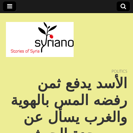
Stories of Syria
syriano
POLITICS
الأسد يدفع ثمن
رفضه المس بالهوية
والغرب يسأل عن