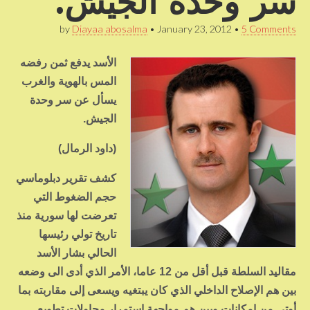
سر وحدة الجيش.
by
Diayaa abosalma
•
January 23, 2012
•
5 Comments
الأسد يدفع ثمن رفضه
المس بالهوية والغرب
يسأل عن سر وحدة
الجيش
.
(داود الرمال)
كشف تقرير دبلوماسي
حجم الضغوط التي
تعرضت لها سورية منذ
تاريخ تولي رئيسها
الحالي بشار الأسد
مقاليد السلطة قبل أقل من 12 عاما، الأمر الذي أدى الى وضعه
بين هم الإصلاح الداخلي الذي كان يبتغيه ويسعى إلى مقاربته بما
أوتي من إمكانات وبين هم مواجهة استمرار محاولات تطويع