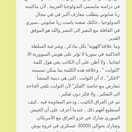
في دراسة مايسمى البدولوجيا العربية , لأن ماكتبته
ربا صابوني يتطلب معارف أكبر في في مجال
البدولوجيا ..حالتك صعبة ياست ربا صابوني ..سيري
في القافلة مع البعير الى النصر والله هو الموفق
القدير .
وما علاقة”الهوية” بكل ماذكر , وشرعية السلطة
الحاكمة في سوريا لا تؤثر على هويتي السوورية الا
ايجابيا , ولا أظن على أن الكاتب يعي هول كلمة
“الثوابت ” , وعلاقة هذه الكلمة بما يمكن تسميته
“لافكر” , اذ أن الثوابت , التي هي دينية المنشأ
تتعارض مع خاصة “الفكر” لأن الثوابت تلغي الحاجة
الى التفكير , ولا فكر دون تفكير .
ثم عن العراق الكئيب , ودعم المقاومة فيه ..كيف
أستطيع أفهم ذلك , عندما أعرف على أن الجيش
السوري شارك في غزو العراق مع الأمريكان
وشارك بحوالي 30000 عسكري في غزوة بوش