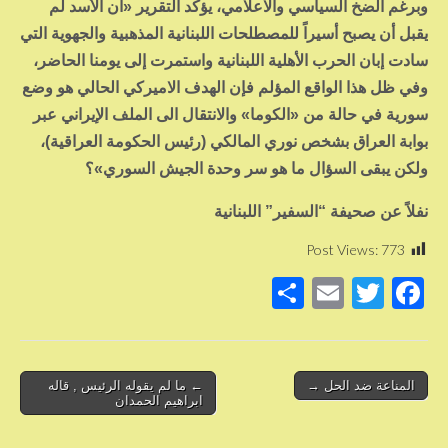
وبرغم الضخ السياسي والاعلامي، يؤكد التقرير «أن الأسد لم
يقبل أن يصبح أسيراً للمصطلحات اللبنانية المذهبية والجهوية التي
سادت إبان الحرب الأهلية اللبنانية واستمرت إلى يومنا الحاضر،
وفي ظل هذا الواقع المؤلم فإن الهدف الاميركي الحالي هو وضع
سورية في حالة من «الكوما» والانتقال الى الملف الإيراني عبر
بوابة العراق بشخص نوري المالكي (رئيس الحكومة العراقية)،
ولكن يبقى السؤال ما هو سر وحدة الجيش السوري»؟
نفلاً عن صحيفة “السفير” اللبنانية
Post Views:
773
S
E
T
F
h
m
wi
a
ar
ail
tt
c
e
er
e
Post
المناعة ضد الحل →
← ما لم يقوله الرئيس , قاله
ابراهيم الحمدان
b
navigation