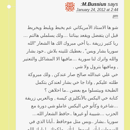
M.Bussius
says:
January 24, 2012 at 2:44
pm
شو ها الاستاذ الأمريكاني عم يخبط ويلبط ويخربط
قبل ان يتفضل ويقعد بيناتنا …ولك يسلملي هالتم …
ربا كتير زريفة ..يا أخي مبروك الك ها الشعار “الله
سوريا بشار وبس” , بعطيك ثلثينه بلاش ..خود بشار
والله واترك لنا سورية …مافيها الا المشاكل والتعتير
, ومافيها بترول ولا شي .
خي علي عبدالله صالح صار عندكن , ولك مبروكة
طلته عليكم , واذا جا خي بشار لعندكن بتكمل
الطبخة وبيتسلوا مع بعضن ..ما احلاهن ؟
كتابة خي اليكس بالأنكليزي كيسة , وبالعربي زريفة
…شاعرة وكأنو خي اليكس عاملو شي دورة مع
الحزب …شبيبة أو غيرها ..حافظ الشعار الله…
سوريا ..بشار ..وبس متل موحافظ ..أبانا الذي في
السموات ليأتي اسمط ..لتأتي ملكوتك ..! بارك الله