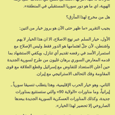
الهوية، اي ما هو دور سوريا المستقبلي في المنطقة».
هل من مخرج لهذا المأزق؟
يجيب التقرير «ما ظهر حتى الآن هو بروز خيار من اثنين:
الأول، خيار السلم عبر نهج الاصلاح، الا ان هذا الخيار لا يهم
واشنطن، لأن جلّ اهتمامها هو الدور فقط وليس الإصلاح مع
استمرار الأسد في رفضه تقديم أي تنازل، ويكفي الاستشهاد بما
قدمه المعارض السوري برهان غليون من طرح لسورية الجديدة
حين أعلن الاستعداد للتفاوض مع إسرائيل وقطع العلاقة مع قوى
المقاومة وفك التحالف الاستراتيجي مع إيران.
الثاني، وهو خيار الحرب الإقليمية، وهذا يتطلب تنسيقا سورياً ـ
إيرانياً، وما مناورات «الولاية 90» والتي ستستتبع بمناورات
جديدة، وكذلك المناورات العسكرية السورية الجديدة ببعدها
الصاروخي إلا تحضير لهذا الخيار».