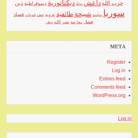
ديكتاتورية
داعش
حزب الله
دين
ديموقراطية
دولة
سوريا
شبيحة
طائفية
فساد
عروبة
عنف
سياسة
فتوحات
فشل
نصر الله
معارضة
وطن
META
Register
Log in
Entries feed
Comments feed
WordPress.org
Log in