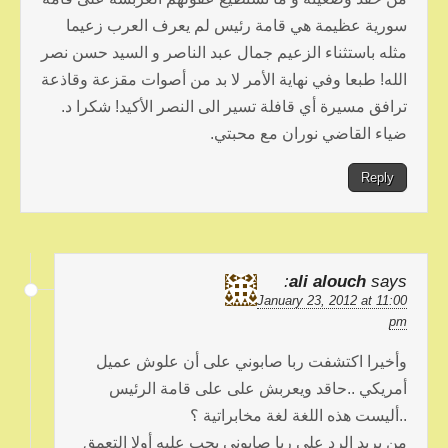
سورية عظيمة هي قامة رئيس لم يعرف العرب زعيما
مثله باستثناء الزعيم جمال عبد الناصر و السيد حسن نصر
الله! طبعا وفي نهاية الأمر لا بد من أصوات مقزعة وقاذعة
ترافق مسيرة أي قافلة تسير الى النصر الأكيد! شكرا د.
ضياء القاضي نوران مع محبتي.
Reply
ali alouch
says:
January 23, 2012 at 11:00
pm
وأخيرا اكتشفت ربا صابوني على أن علوش عميل
أمريكي ..حاقد ويعربش على على قامة الرئيس
..أليست هذه اللغة لغة مخابراتية ؟
من يريد الرد على ربا صابوني يجب عليه أولا التعمق