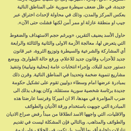
جديدة، في ظل ضعف سيطرة سورية على المناطق النائية
بعكس المركز والمدن، وذلك في محاولة لإحداث اختراق عبر
جيب او منطقة عازلة او ممر آمن لكنها فشلت حتى الآن».
حاول الأسد يضيف التقرير، «وبرغم حجم الاستهداف والضغوط
التي يتعرض لها، معالجة الأزمة الاولى والثانية والثالثة والرابعة
أي المشاركة والشرعية والسيطرة وتوزيع الثروة، عبر قانون
جديد للأحزاب وقانون جديد للاعلام، ورفع حالة الطوارئ، ووضع
دستور جديد للبلاد، وإجراء انتخابات عامة (محلية ونيابية) وتنفيذ
مشاريع تنموية ضخمة وتحديدا في المناطق النائية. وقرن ذلك
بمبادرة عرضها امام وسطاء دوليين تقوم على تشكيل حكومة
جديدة برئاسة شخصية سورية مستقلة، وكان يهدف بذلك الى
ضرب المؤامرة في مهدها، الا ان اميركا وفرنسا عارضتا هذه
المبادرة التي جوبهت باستخدام ورقة الأديان والطوائف
والاقليات، التي واجهها الاسد انطلاقا من مبدأ رفض صراع الاديان
والطوائف والمذاهب. وبالتالي فإن المشكلة ليست في تقديم
تنازلات داخلية أقر بها الأسد. بل تكمن في الخلاف على ازمة