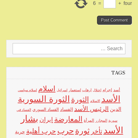
6
=
+
four
Search
for:
TAGS
اسلام
اجرام
أسد
ارهاب
استعمار
احتلال
اسرائيل
اسلام سياسي
الأسد
الثورة السورية
الثورة
الاسلام
الرئيس الأسد
الدين
الفساد
الفساد السوري
الفساد في
بشار
المعارضة
ايران
المرأة
سورية
المجازر
الأسد
حرب
ثورة
حرب أهلية
تأخر
حرية