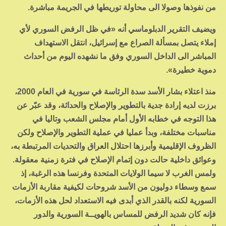
من نفوذها وصولا الى محاولة توريطها في الجريمة مباشرة.
ويضيف التقرير الدبلوماسي أنه «في ظل الرفض السوري لأي
إملاء يتصل بمسألة الصراع مع إسرائيل، انتقل الاستهداف
المباشر الى الداخل السوري وفق ما نشهده اليوم من أحداث
دموية خطيرة».
منذ اعتلاء بشار الأسد سدة الرئاسة في سورية في العام 2000،
برزت لديه إرادة جدية بالتطوير والإصلاح والحداثة، وقد عبّر عن
هذا التوجه في خطابه الأول أمام مجلس الشعب وتاليا في
مناسبات مختلفة، وبدأ عمليا في عملية التطوير والإصلاح ولكن
الظروف الإقليمية وأبرزها احتلال العراق والتحديات المرتبطة به،
وعوائق داخلية حالت دون إتمام الإصلاح في فترة زمنية معقولة.
ولمس الغرب لا سيما الولايات المتحدة وفرنسا هذه الرغبة، إذ
سمع وسطاء دوليون من الأسد شروحات لكيفية مقاربة الأزمات
السورية لكنه بالقدر الذي أبدى فيه الاستعداد لحل هذه الأزمات،
فإنه كان شديد الرفض للمساس بالهويــة السورية والدور