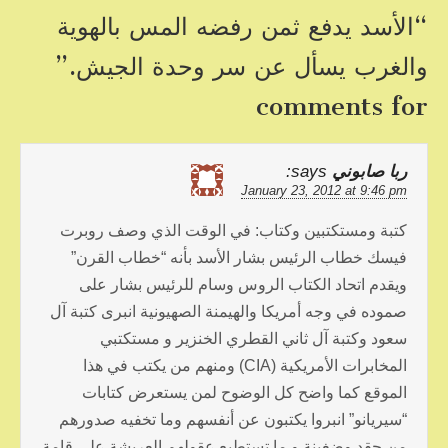
o
“
الأسد يدفع ثمن رفضه المس بالهوية
o
والغرب يسأل عن سر وحدة الجيش.
”
k
comments for
ربا صابوني
says:
January 23, 2012 at 9:46 pm
كتبة ومستكتبين وكتاب: في الوقت الذي وصف روبرت
فيسك خطاب الرئيس بشار الأسد بأنه “خطاب القرن”
ويقدم اتحاد الكتاب الروس وسام للرئيس بشار على
صموده في وجه أمريكا والهيمنة الصهيونية انبرى كتبة آل
سعود وكتبة آل ثاني القطري الخنزير و مستكتبي
المخابرات الأمريكية (CIA) ومنهم من يكتب في هذا
الموقع كما واضح كل الوضوح لمن يستعرض كتابات
“سيريانو” انبروا يكتبون عن أنفسهم وما تخفيه صدورهم
من حقد وضغينة و ما تستطيع عقولهم العربشة على قامة