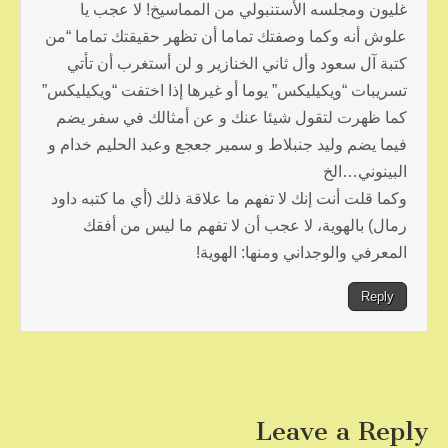
غليون ومجلسه الأستنبولي من المماسيخ! لا عجب يا
علوش أنه وكما وصفتك تماما أن تظهر حقيقتك تماما “من
كتبة آل سعود وأل ثاني الخنازير و لن أستغرب أن تأتي
تسريبات “ويكيليكس” يوما أو غيرها إذا اختفت “ويكيليكس”
كما ظهرت لتقول شيئا عنك و عن أمثالك في سفر يضم
فيما يضم وليد جنبلاط و سمير جعجع وعبد الحليم خدام و
البينوني…الخ
وكما قلت أنت إنك لا تفهم ما علاقة ذلك (أي ما كتبه داود
رمال) بالهوية، لا عجب أن لا تفهم ما ليس من أفقك
المعرفي والوجداني ومنها: الهوية!
Reply
Leave a Reply