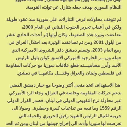
النظام السوري بهدف جعله يتنازل عن ثوابته القومية.
لم تتوقف محاولات فرض التنازلات على سورية منذ عقود طويلة
ولكن في أعقاب تحرير الجنوب اللبناني في العام 2000،
تضاعفت وتيرة هذه الضغوط، وكان أولها إثر أحداث الحادي عشر
من ايلول 2001 ومن ثم تضاعفت الوتيرة بعد احتلال العراق في
ربيع العام 2003، وتسلم دمشق دفتر الشروط الاميركية الذي
حمله وزيـــر الخارجية الاميركي الاسبق كولن باول للرئيس
الأسد وأبرز مضاميـــنه قطع علاقات سوريا مع حركات المقاومة
في فلسطين ولبنان والعراق وقفـــل مكاتبهــا في دمشق.
هذا الاستهداف اتخذ منحى أكثر وضوحا مع خيار دمشق المضي
بدعم حركات المقاومة وخاصة في العراق، وجاء الرد الأميركي
عبر محاولة نزع التفويض الدولي في لبنان، فصدر القرار الدولي
الرقم 1559 وما تبعه من تداعيات كبيرة وخطيرة.. وصولا الى
جريمة اغتيال الرئيس الشهيد رفيق الحريري والحملة التي
تعرضت لها سوريا وأدت الى إخراج جيشها من لبنان ومن ثم الحد