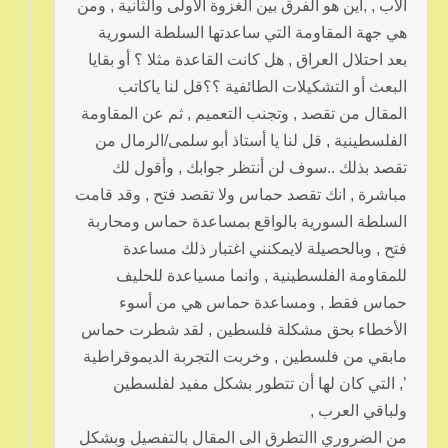
الأب , ,اين هو الفرق بين الغزوة الأولى والثانية , ومن
هي جهة المقاومة التي ساعدتها السلطة السورية
بعد احتلال العراق , هل كانت القاعدة مثلا ؟ أو بقايا
البعث أو التشكيلات الطائفية ؟؟قل لنا ياكاتب
المقال من تقصد , وتجنب التعميم , ثم عن المقاومة
الفلسطينية , قل لنا يا أستاذ أبو سلمى/الرمال من
تقصد بذلك ..سوف لن أنتظر جوابك , وأقول لك
مباشرة , انك تقصد حماس ولا تقصد فتح , وقد قامت
السلطة السورية بالواقع بمساعدة حماس ومحاربة
فتح , وبالحصيلة لايمكنني اغتبار ذلك مساعدة
للمقاومة الفلسطينية , وانما مسياعدة للحليف
حماس فقط , ومساعدة حماس هي من أسوء
الأخطاء بحق مشكلة فلسطين , لقد شطرت حماس
مابقي من فلسطين , وخربت التجربة الديموقراطية
’, التي كان لها أن تتطور بشكل مفيد لفلسطين
ولباقي العرب ,
من الضروري االتطرق الى المقال بالتفصيل وبشكل