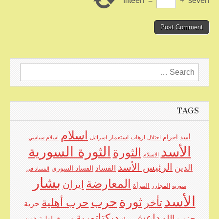
fifteen
=
+
seven
Search
for:
TAGS
اسلام
اجرام
أسد
ارهاب
استعمار
احتلال
اسرائيل
اسلام سياسي
الأسد
الثورة السورية
الثورة
الاسلام
الرئيس الأسد
الدين
الفساد
الفساد السوري
الفساد في
بشار
المعارضة
ايران
المرأة
سورية
المجازر
الأسد
حرب
ثورة
حرب أهلية
تأخر
حرية
ديكتاتورية
داعش
حزب الله
دين
ديموقراطية