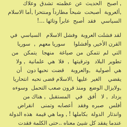
, اصبح الحديث عن عظمته تشدق وعلاك
,ألعروبة أصبحت شبحاً مطارداً ومنتحرا ,أما الاسلام
السياسي فقد أصبح عابراً وتائها …!
لقد فشلت العروبة وفشل الاسلام السياسي في
القرن الأخير, وأفشلوا سوريا معهم , سوريا
التي لم تتمكن من صياغة منهجا يتمكن من
تطوير البلاد وترقيتها , فلا هي علمانية , ولا
هي أصولية ,والعروبة قضت نحبها دون أن
يقضي الغير عليها ,الاسلام قضى نحبه انتحاريا
,ولايزال الوضع ومنذ قرون صعب التحمل وسوءه
يزداد , لا أفق في المستقبل , هناك من
أفلس صبره وفقد أعصابه وتمنى انقراض
واندثار الدولة بكاملها ! , وما هي قيمة هذه الدولة
عندما يفقد كل شيئ معناه ..حتى الكلمة فقدت