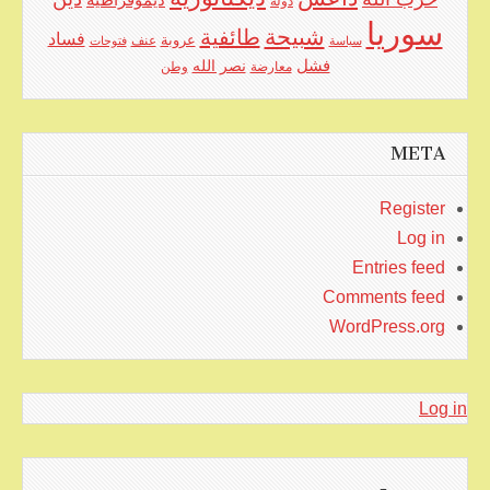
دولة
سوريا
شبيحة
طائفية
فساد
عروبة
عنف
سياسة
فتوحات
فشل
نصر الله
معارضة
وطن
META
Register
Log in
Entries feed
Comments feed
WordPress.org
Log in