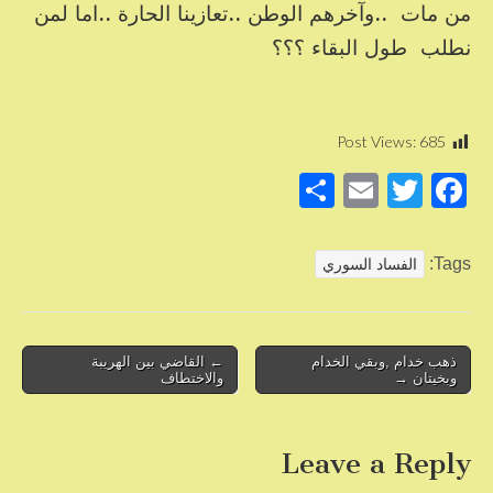
من مات ..وآخرهم الوطن ..تعازينا الحارة ..اما لمن
نطلب طول البقاء ؟؟؟
Post Views:
685
S
E
T
F
h
m
wi
a
ar
ail
tt
c
Tags:
الفساد السوري
e
er
e
b
o
Post
ذهب خدام ,وبقي الخدام
← القاضي بين الهريبة
وبخيتان →
والاختطاف
navigation
o
k
Leave a Reply