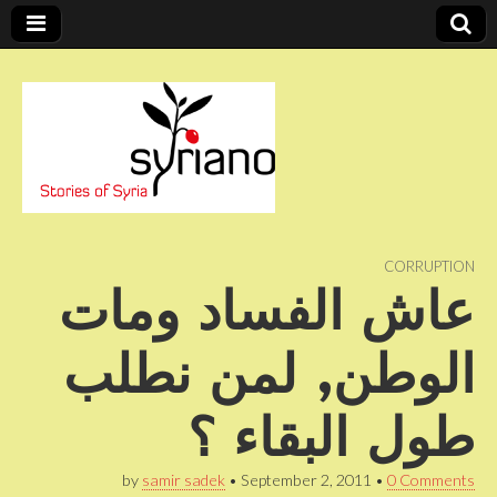
Stories of Syria
syriano
CORRUPTION
عاش الفساد ومات
الوطن, لمن نطلب
طول البقاء ؟
by
samir sadek
•
September 2, 2011
•
0 Comments