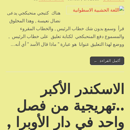
هناك كتبجي منحبكجي يدعى
نضال نعيسة , وهذا المخلوق
قرأ وسمع بدون شك خطاب الرئيس , والخطاب المقروء
والمسموع دفع المنحبكجي لكتابة تعليق على خطاب الرئيس ,
ووضع لهذا التعليق عنوانا هو عبارة ” ماذا قال الأسد ” أي أنه…
أكمل القراءة ←
الاسكندر الأكبر
..تهريجية من فصل
واحد في دار الأوبرا ,