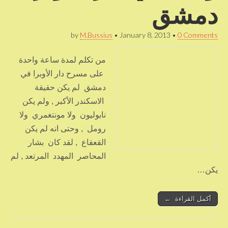
دمشق
by
M.Bussius
•
January 8, 2013
•
0 Comments
من تكلم لمدة ساعة واحدة
على مسرح دار الأوبرا في
دمشق لم يكن حقيقة
الاسكندر الأكبر , ولم يكن
نابوليون ولا مونتغمري ولا
رومل , وحتى انه لم يكن
القعقاع , لقد كان بشار
المحاصر المهدد المرتعد , لم
يكن…
أكمل القراءة ←