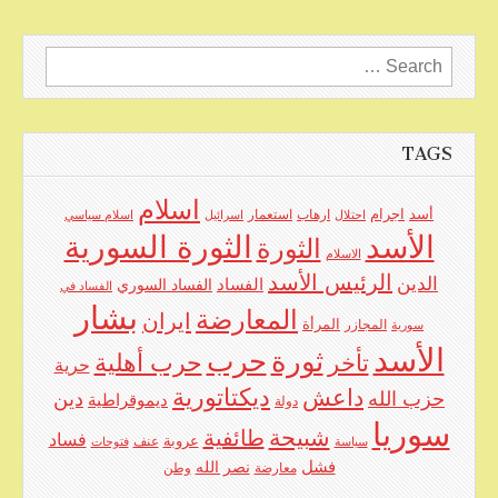
Search
for:
TAGS
اسلام
اجرام
أسد
ارهاب
استعمار
احتلال
اسرائيل
اسلام سياسي
الأسد
الثورة السورية
الثورة
الاسلام
الرئيس الأسد
الدين
الفساد
الفساد السوري
الفساد في
بشار
المعارضة
ايران
المرأة
سورية
المجازر
الأسد
حرب
ثورة
حرب أهلية
تأخر
حرية
ديكتاتورية
داعش
حزب الله
دين
ديموقراطية
دولة
سوريا
شبيحة
طائفية
فساد
عروبة
عنف
سياسة
فتوحات
فشل
نصر الله
معارضة
وطن