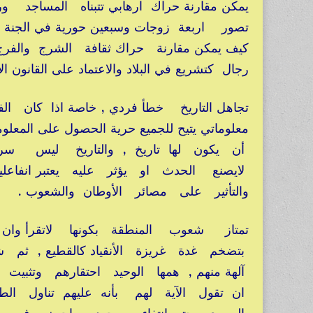
يمكن مقارنة حراك ارهابي تتبناه المساجد و
تصور اربعة زوجات وسبعين حورية في الجنة 
كيف يمكن مقارنة حراك ثقافة الشرج والفرج ب
رجال كتشريع في البلاد والاعتماد على القانو
تجاهل التاريخ خطأ فردي , خاصة اذا كان الفرد
معلوماتي يتيح للجميع حرية الحصول على المعلو
أن يكون لها تاريخ , والتاريخ ليس سردي
لايصنع الحدث او يؤثر عليه يعتبر انفاع
والتأثير على مصائر الأوطان والشعوب .
تمتاز شعوب المنطقة بكونها لاتقرأ وان 
بتضخم غدة غريزة الأنقياد كالقطيع , ث
آلهة منهم , همها الوحيد احتقارهم وتثبيت 
ان تقول الآية لهم بأنه عليهم تناول ال