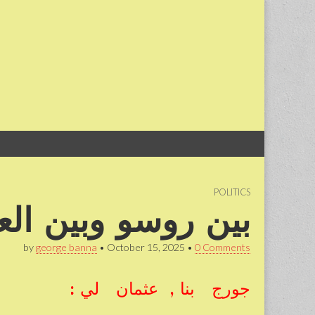
Skip
Main
to
menu
content
POLITICS
بين روسو وبين ال
by
george banna
•
October 15, 2025
•
0 Comments
جورج بنا , عثمان لي :