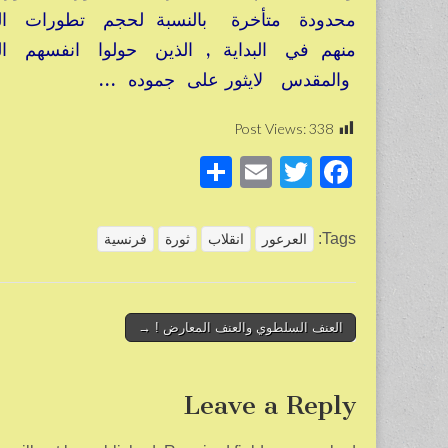
محدودة متأخرة بالنسبة لحجم تطورات الش
منهم في البداية , الذين حولوا انفسهم الى
والمقدس لايثور على جموده …
Post Views:
338
S
E
T
F
h
m
wi
a
ar
ail
tt
c
Tags:
العرعور
انقلاب
ثورة
فرنسية
e
er
e
b
o
Post
العنف السلطوي والعنف المعارض ! →
navigation
o
k
Leave a Reply