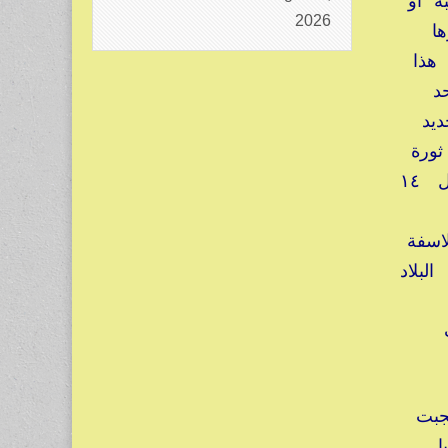
ة او
2026
ها
هذا
حد
جديد
ثورة
عمرها ١٤ عاما ,انما يجب الحديث عن غوغائية وممارسة للاجرام والتوحش والتخريب طوال ١٤
اسفة
لبلاد
نجبت
ا