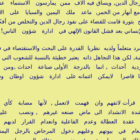
رجال الدين, ويساق فيه آلاف ممن يمارسون الاستنماء 
مع أنهار من الخمر, ماعد ملك اليمين والسبايا على ال
ثورة قامت للقضاء على نفوذ رجال الدين والتخلص من أفك
ن الإنساني بعد فشل القانون الإلهي في ادارة شؤون الناس
 متعلماً ولديه نظريا القدرة على البحث والاستقتصاء في 
مة, لكن هذا التجاهل ذاته يعتبر خطيئة بالنسبة للشعوب ال
ة أحداث , انما بالدرجة الأولى صناعة احداث ,ومن
ليا قاصرا لايمكن ائتمانه على ادارة شؤون اوطان 
قرأت لاتفهم وان فهمت لاتعمل , لأنها مصابة كأي
م شدة الانشداد الى ماض صنعه غيرهم , ونصب علي
عقدة العطالة وعدم الفاعلية وانعدام القرار لديهم ,
طعام في بيوتهم وعليهم دخول المرحاض بالرجل اليمن