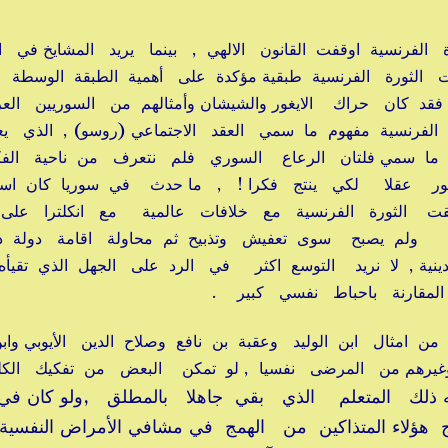
ة الفرنسية اوقفت القانون الالهي , بينما يريد المشايخ في 
نت الثورة الفرنسية طبقية مؤكدة على أهمية الطبقة الوسطة
 كان حراك الايغور والشيشان وأمثالهم من السوريين العرو
لفرنسية مفهوم ما سمي العقد الاجتماعي (روسو) , الذي ي
 ما سمي فلتان الرعاع السوري فلم نتعرف من ناحية الف
ر عقلا لكي ينتج فكرا ! , ما حدث في سوريا كان است
افقت الثورة الفرنسية مع خلافات عالمية مع انكلترا عل
ة ولم يصبح سوى تعفيش وتذبيح ثم محاولة اقامة دولة دين
دينية , لا نريد التوسع اكثر في الرد على الجهل الذي تقي
المقارنة باحباط نفسي كبير .
من امثال ابن الوليد وعقبة بن نافع وصلاح الدين الأيوبي واب
وغيرهم من المرضى نفسيا , لو تمكن البعض من تفكيك الكل
جه ذلك المتعلم الذي بقي جاهلا بالمطلق ,ولو كان ف
هؤلاء المتذاكين من الهمج في مشافي الأمراض النفسية