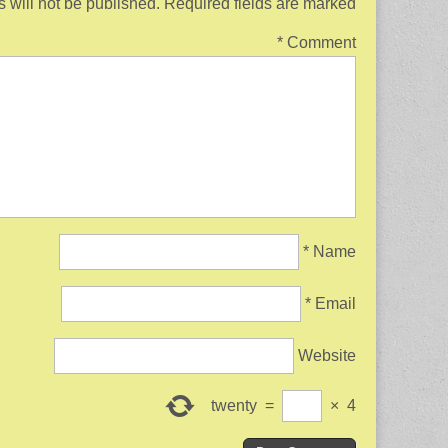
 will not be published.
Required fields are marked
*
Comment
*
Name
*
Email
Website
twenty
=
×
4