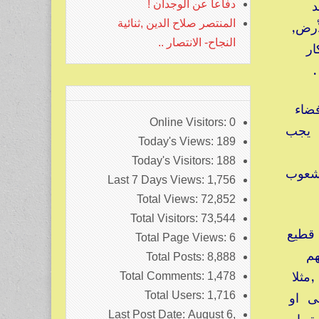
عند
دفاعا عن الوجدان !
المنتصر صلاح الدين ,ثنائية
أرض,
النجاح- الانتصار ..
ار
! .
فضاء
Online Visitors:
0
تي يجب
Today's Views:
189
Today's Visitors:
188
وشعوب
Last 7 Days Views:
1,756
Total Views:
72,852
Total Visitors:
73,544
 قطيع
Total Page Views:
6
هم
Total Posts:
8,888
مثلا
Total Comments:
1,478
Total Users:
1,716
ى او
Last Post Date:
August 6,