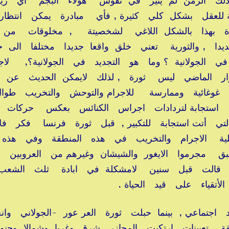
ذلك الزمن لم يثير في نفوس هؤلاء البجم اي ريب
للعقل بشكل كلي كثيرة , فأي مبادرة يمكن انتظار
ة بهذا بالشكل اللاغي لشخصيتة , مخلوقات من 
ديدا , والثورية تعني خلق واقعا جديدا مختلفا الى 
 في الجولانية ؟ وما هو التجديد في الجولانية؟, لا
ر الماضي ليس ثورة , لذلك لايمكن الحديث عن 
عاما , لم تندلع الثورة الفرنسيةعام ١٧٩٩ استجابة لتردادات اجراس الكنائس بعكس حركات
تي أتت استجابة للتكبير , قبل ثورة فرنسا فكر فل
ة الاجرام والتخريب في هذه المنطقة وفي هذه ا
 مجرموا الايغور والشيشان وغيرهم من العروبين
التي قالت قبل سنين لامشكلة في ابادة ثلث الشعب
أتقياء على قيد الحياة .
اعي , بينما حبلت ثورة العر عور -الجولاني وا
قة تعيينات , ارتكبت المجازر شرق وغربا وشمالا وجنوب