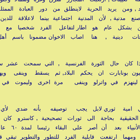
 , ومن يريد الحرية لاينطلق من دور العبادة الممثل
اتصنع مدنية , لأن المدنية اجتماعية بينما لاعلاقة للدي
الدين بشكل عام هو اطار لتفاعل الفرد شخصيا مع 
ماعات دينية , هنا اصاب الاخوان مضمونا باسم أه
كذا كان حال الثورة الفرنسية , التي سمحت عشر س
يون بونابارت ان يحكم البلاد, ثم يسقط وينفى وي
 لينهزم في واترلو وينفى مرة اخرى وليموت في
 بني امية ثوري لابل يجب توصيفه بأنه ضدي لأي 
الحقيقية بحاجة الى ثورات تصحيحية , كاسترو كان 
حقيقيا , ولكنه تحول الى شيئ شبيه بالأنبياء بعد أن أصر على الب
 ومهما ارتفعت قابلية الفرد للتطور والتطوير تبقى ق