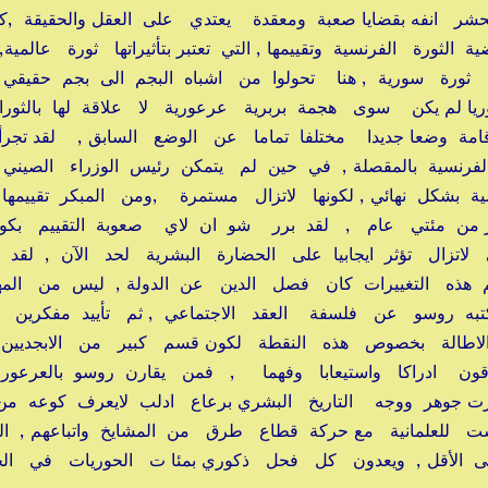
حشر انفه بقضايا صعبة ومعقدة يعتدي على العقل والحقيقة ,ك
ثورة الفرنسية وتقييمها , التي تعتبر بتأثيراتها ثورة عالمية
 ثورة سورية , هنا تحولوا من اشباه البجم الى بجم حقيقي , 
 لم يكن سوى هجمة بربرية عرعورية لا علاقة لها بالثورا
مة وضعا جديدا مختلفا تماما عن الوضع السابق , لقد تجرأ
لفرنسية بالمقصلة , في حين لم يتمكن رئيس الوزراء الصيني
 بشكل نهائي , لكونها لاتزال مستمرة ,ومن المبكر تقييمها ك
ثر من مئتي عام , لقد برر شو ان لاي صعوبة التقييم بك
 لاتزال تؤثر ايجابيا على الحضارة البشرية لحد الآن , لقد
هم هذه التغييرات كان فصل الدين عن الدولة , ليس من الم
اكتبه روسو عن فلسفة العقد الاجتماعي , ثم تأييد مفكرين
د الاطالة بخصوص هذه النقطة لكون قسم كبير من الابجديين
اقون ادراكا واستيعابا وفهما , فمن يقارن روسو بالعرعور
ت جوهر ووجه التاريخ البشري برعاع ادلب لايعرف كوعه من
للعلمانية مع حركة قطاع طرق من المشايخ واتباعهم , الذ
الأقل , ويعدون كل فحل ذكوري بمئا ت الحوريات في الج