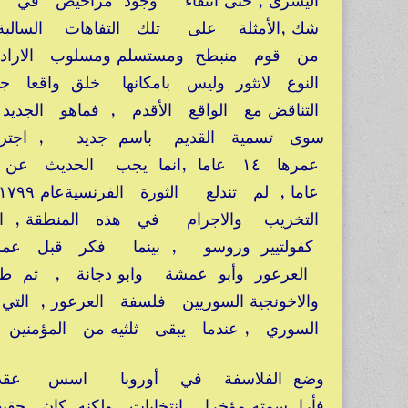
اليسرى , حتى انتفاء وجود مراحيض في 
شك ,الأمثلة على تلك التفاهات السالبة 
من قوم منبطح ومستسلم ومسلوب الاراد
النوع لاتثور وليس بامكانها خلق واقعا ج
التناقض مع الواقع الأقدم , فماهو الجديد
سوى تسمية القديم باسم جديد , اجترا
التخريب والاجرام في هذه المنطقة , ال
كفولتيير وروسو , بينما فكر قبل عملي
العرعور وأبو عمشة وابو دجانة , ثم طبق
والاخونجية السوريين فلسفة العرعور , 
السوري , عندما يبقى ثلثيه من المؤمنين ال
وضع الفلاسفة في أوروبا اسس عقد اجتم
فأرا سمته مؤخرا انتخابات , ولكنه كان حقي