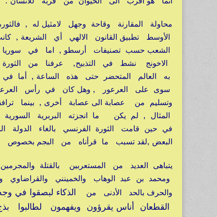
انما هو أقرب الى الحيوان من قربه للانسان .
محاولة المقارنة وقاحة وجهل لامثيل له , فالثور
الأوسط تطبيق القانون الالهي أي الشريعة , كا
الشعب حسب تصنيفات أرسطو , اما في سوريا فقد
الاخونج نشط في التذبيح, عرفنا من الثورة ا
به العالم المتحضر حتى هذه الساعة , أما في
سوى على العرعور , وهل كان في رأس العرعو
وتسليم من عصابة الى عصابة أخرى , بينما تر
المثال , لم يكن ما انجزته البربرية السوري
في حين قامت الثورة الفرنسي بالغاء الدولة ال
البعض ,لقد تسبب ما قرأناه من البجم بخصوص 
يتباهى العديد من المستعربين بالقتلة والمجرمين 
ومحمد بن عبد الوهاب والخمينني والقراضاوي 
الذكاء لبصقوا في و
والحرف بالحد الأدنى من
القطعان أناس يقرؤون ويفهمون لطالبوا بذج 