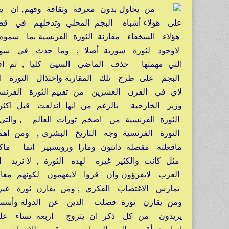
من يحاول بدون معرفة وثقافة وفهم, ان ي
على هؤلاء أشباه البجم المحلي وتدخلهم في قضية ال
هؤلاء السخفاء مقارنة الثورة الفرنسية بما سموه
لاوجود لثورة سورية أصلا , وما حدث في سوريا
التي مهمتها حذف الماضي السيئ كليا , ثم اقا
البجم على طرح تلك المقاربة واختذال الثورة ا
لاي في القرن العشرين من تقييم الثورة الفرنسية
وزير الخارجية بالرغم من انها اندلعت قبل اك
الثورة الفرنسية من اضخم ثورات العالم , والتي
الثورة الفرنسية وجه التاريخ البشري , ومن ا
مافعلته مقصلة دانتون ومارا وروبسبير انما م
مثل كانت والكثير غيره لهذه الثورة , لا نري
العرب لايقرؤون وان قرؤا لايفهمون لكونهم مع
يمارس الاغتصاب الفكري , ومن يقارن ثورة غير
ومن يقارن ثورة فصلت الدين عن الدولة وأسست 
يريدون من كل ذكر ان يتزوج اربعة نساء على 