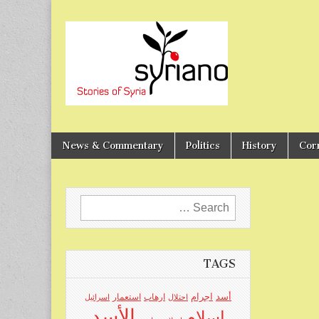
Stories of Syria
syriano
News & Commentary
Politics
History
Cor
Search
for:
TAGS
اجرام
أسد
ارهاب
استعمار
احتلال
اسرائيل
الأسد
اسلام