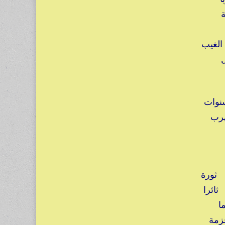
ة
ن
الغيب
ل
نوات
هرب
ثورة
ثائرا
قاء رئيسا لمدة ٦٠ عاما
زمة