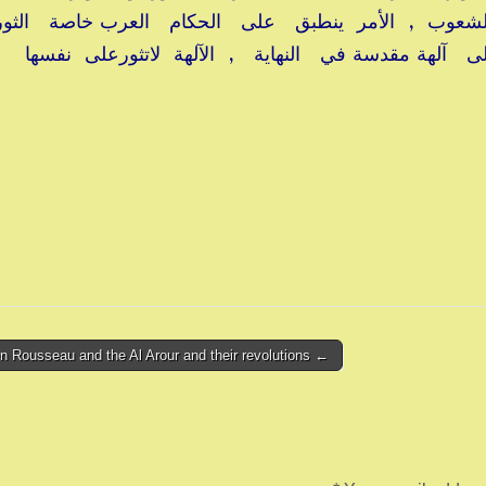
عوب , الأمر ينطبق على الحكام العرب خاصة الثور
 آلهة مقدسة في النهاية , الآلهة لاتثورعلى نفسها
← Between Rousseau and the Al Arour and their revolutions