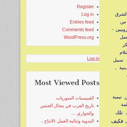
Register
الشرق
Log in
 من
Entries feed
بيين –
Comments feed
عمل
WordPress.org
كر
لام
Log in
ى سبيل
ية ,
أه
Most Viewed Posts
ن تيمية
القبيسيات السوريات
مة
تاريخ العرب في مجال الجنس
ي تلك
والجواري …
, فكيف
البدوية وثنائية العمل -الانتاج ..