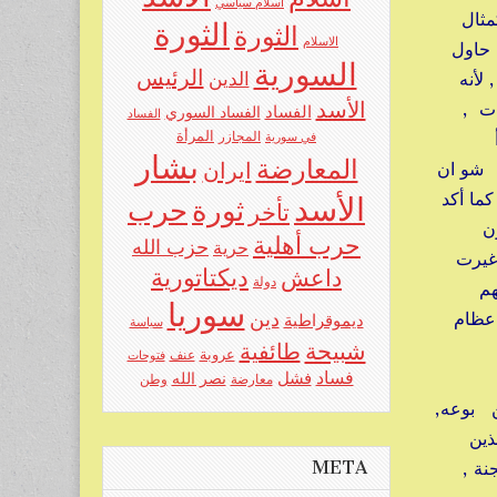
اسلام سياسي
مثال
الثورة
الثورة
الاسلام
, حاول
السورية
الرئيس
لأنه
الدين
ت ,
الأسد
الفساد
الفساد السوري
الفساد
المرأة
في سورية
المجازر
بشار
المعارضة
 شو ان
ايران
ما أكد
الأسد
حرب
ثورة
تأخر
ون
حرب أهلية
حزب الله
حرية
 غيرت
ديكتاتورية
داعش
دولة
هم
سوريا
 عظام
دين
ديموقراطية
سياسة
شبيحة
طائفية
عروبة
عنف
فتوحات
فساد
فشل
نصر الله
معارضة
وطن
 بوعه,
ين
نة ,
META