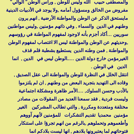
والمصطفى حبيب الله وليس للوطن , ورأس الوطن” الوالي”
مفروض من الخالق ومسؤول أمامه ,ولا يوجد في الأدبيات الدينية
مايستحق الذكر عن الوطن والمواطنة الأرضية , انهم يرون
وطنهم في الدين والسماء , وفي ذاتهم مؤمنين ,وليس مواطنين
سوريين …أكاد أجزم بأنه لاوجود لمفهوم المواطنة في رؤوسهم
,وحديثهم عن الوطن والمواطنة ليس الا اغتصاب لمفهوم الوطن
والمواطنة , فمن وطنه الدين يستطيع بشطبة قلم قذف
الغيرمؤمن خارج دولة الدين …..الوطن ليس في الدين , انما
الدين في الوطن .
انتقل الخلل في النظرة للوطن والمواطنة الى عقل الصديق ,
وقاده الى التهديد بتجريد البعض من وطنهم , ان لم يلتزموا
بالأدب وحسن السلوك, ….الأمر ظاهرة ومشكلة اجتماعية
وليست فردية , فقد سمعنا العديد من المقولات من مصادر
مختلفة ومتعددة ومكررة , والتي تطالب المشركين الغير
مؤمنين محمديا تقديم التشكرات للمؤمنين لأنهم آووهم
وأطعموهم وتحملوهم ,بالرغم من انهم تجرؤا على استنكار
فتوحاتهم لما يعتبرونها بلادهم , انها ليست بلادكم انما