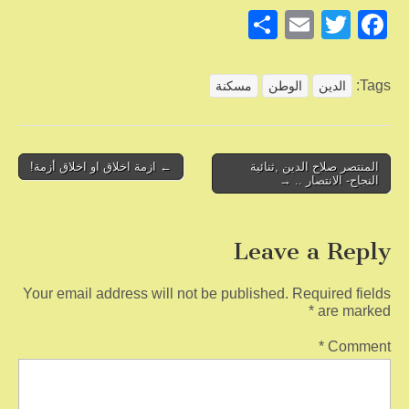
S
E
T
F
h
m
wi
a
ar
ail
tt
c
Tags:
الدين
الوطن
مسكنة
e
er
e
b
o
Post
المنتصر صلاح الدين ,ثنائية
← ازمة اخلاق او اخلاق أزمة!
النجاح- الانتصار .. →
navigation
o
k
Leave a Reply
Your email address will not be published.
Required fields
*
are marked
*
Comment