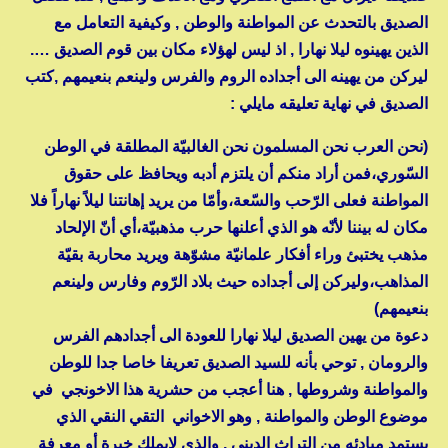
الصديق بالتحدث عن المواطنة والوطن , وكيفية التعامل مع
الذين يهينوه ليلا نهارا , اذ ليس لهؤلاء مكان بين قوم الصديق ….
ليركن من يهينه الى أجداده الروم والفرس ولينعم بنعيمهم ,كتب
الصديق في نهاية تعليقه مايلي :
(نحن العرب نحن المسلمون نحن الغالبيّة المطلقة في الوطن
السّوري،فمن أراد منكم أن يلتزم أدبه ويحافظ على حقوق
المواطنة فعلى الرّحب والسّعة،وأمّا من يريد إهانتنا ليلاً نهاراً فلا
مكان له بيننا لأنّه هو الذي أعلنها حرب مذهبيّة،أي أنّ الإلحاد
مذهب يختبئ وراء أفكار علمانيّة مشوّهة ويريد محاربة بقيّة
المذاهب،وليركن إلى أجداده حيث بلاد الرّوم وفارس ولينعم
بنعيمهم)
دعوة من يهين الصديق ليلا نهارا للعودة الى أجدادهم الفرس
والرومان , توحي بأنه للسيد الصديق تعريفا خاصا جدا للوطن
والمواطنة وشروطها , هنا أعجب من حشرية هذا الاخونجي في
موضوع الوطن والمواطنة , وهو الاخواني التقي النقي الذي
يستمد مبادئه من التراث الديني , والذي لايملك خبرة أو معرفة