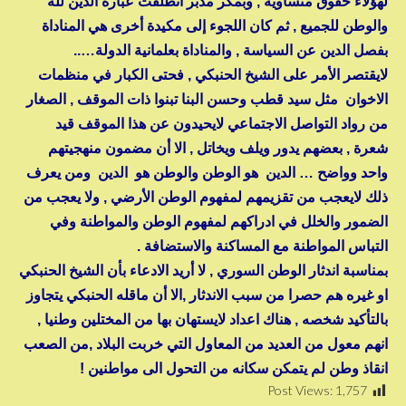
لهؤلاء حقوق متساوية , وبمكر مدبّر انطلقت عبارة الدين لله
والوطن للجميع , ثم كان اللجوء إلى مكيدة أخرى هي المناداة
بفصل الدين عن السياسة , والمناداة بعلمانية الدولة…..
لايقتصر الأمر على الشيخ الحنبكي , فحتى الكبار في منظمات
الاخوان مثل سيد قطب وحسن البنا تبنوا ذات الموقف , الصغار
من رواد التواصل الاجتماعي لايحيدون عن هذا الموقف قيد
شعرة , بعضهم يدور ويلف ويخاتل , الا أن مضمون منهجيتهم
واحد وواضح … الدين هو الوطن والوطن هو الدين ومن يعرف
ذلك لايعجب من تقزيمهم لمفهوم الوطن الأرضي , ولا يعجب من
الضمور والخلل في ادراكهم لمفهوم الوطن والمواطنة وفي
التباس المواطنة مع المساكنة والاستضافة .
بمناسبة اندثار الوطن السوري , لا أريد الادعاء بأن الشيخ الحنبكي
او غيره هم حصرا من سبب الاندثار ,الا أن ماقله الحنبكي يتجاوز
بالتأكيد شخصه , هناك اعداد لايستهان بها من المختلين وطنيا ,
انهم معول من العديد من المعاول التي خربت البلاد ,من الصعب
انقاذ وطن لم يتمكن سكانه من التحول الى مواطنين !
Post Views:
1,757