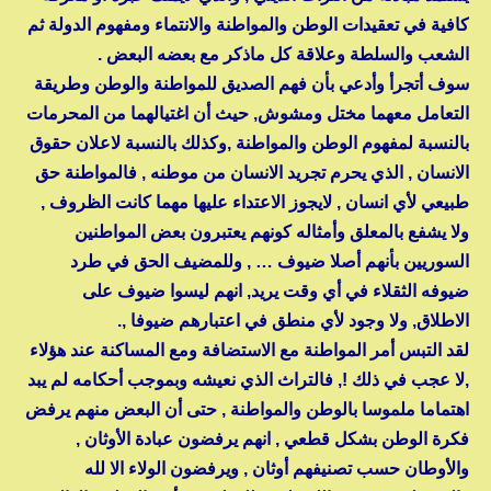
كافية في تعقيدات الوطن والمواطنة والانتماء ومفهوم الدولة ثم
الشعب والسلطة وعلاقة كل ماذكر مع بعضه البعض .
سوف أتجرأ وأدعي بأن فهم الصديق للمواطنة والوطن وطريقة
التعامل معهما مختل ومشوش, حيث أن اغتيالهما من المحرمات
بالنسبة لمفهوم الوطن والمواطنة ,وكذلك بالنسبة لاعلان حقوق
الانسان , الذي يحرم تجريد الانسان من موطنه , فالمواطنة حق
طبيعي لأي انسان , لايجوز الاعتداء عليها مهما كانت الظروف ,
ولا يشفع بالمعلق وأمثاله كونهم يعتبرون بعض المواطنين
السوريين بأنهم أصلا ضيوف … , وللمضيف الحق في طرد
ضيوفه الثقلاء في أي وقت يريد, انهم ليسوا ضيوف على
الاطلاق, ولا وجود لأي منطق في اعتبارهم ضيوفا ,.
لقد التبس أمر المواطنة مع الاستضافة ومع المساكنة عند هؤلاء
,لا عجب في ذلك !, فالتراث الذي نعيشه وبموجب أحكامه لم يبد
اهتماما ملموسا بالوطن والمواطنة , حتى أن البعض منهم يرفض
فكرة الوطن بشكل قطعي , انهم يرفضون عبادة الأوثان ,
والأوطان حسب تصنيفهم أوثان , ويرفضون الولاء الا لله