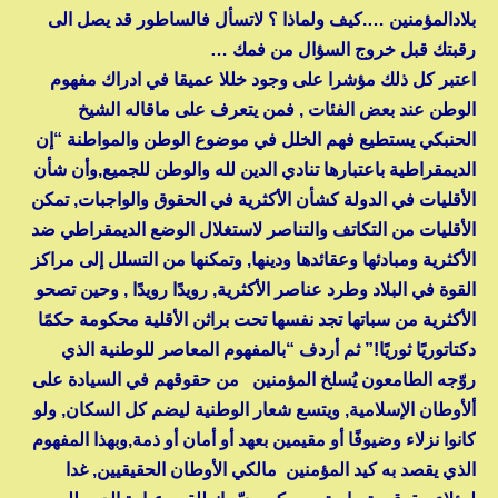
بلادالمؤمنين ….كيف ولماذا ؟ لاتسأل فالساطور قد يصل الى
رقبتك قبل خروج السؤال من فمك …
اعتبر كل ذلك مؤشرا على وجود خللا عميقا في ادراك مفهوم
الوطن عند بعض الفئات , فمن يتعرف على ماقاله الشيخ
الحنبكي يستطيع فهم الخلل في موضوع الوطن والمواطنة “إن
الديمقراطية باعتبارها تنادي الدين لله والوطن للجميع,وأن شأن
الأقليات في الدولة كشأن الأكثرية في الحقوق والواجبات, تمكن
الأقليات من التكاتف والتناصر لاستغلال الوضع الديمقراطي ضد
الأكثرية ومبادئها وعقائدها ودينها, وتمكنها من التسلل إلى مراكز
القوة في البلاد وطرد عناصر الأكثرية, رويدًا رويدًا , وحين تصحو
الأكثرية من سباتها تجد نفسها تحت براثن الأقلية محكومة حكمًا
دكتاتوريًا ثوريًا!” ثم أردف “بالمفهوم المعاصر للوطنية الذي
روّجه الطامعون يُسلخ المؤمنين من حقوقهم في السيادة على
ألأوطان الإسلامية, ويتسع شعار الوطنية ليضم كل السكان, ولو
كانوا نزلاء وضيوفًا أو مقيمين بعهد أو أمان أو ذمة,وبهذا المفهوم
الذي يقصد به كيد المؤمنين مالكي الأوطان الحقيقيين, غدا