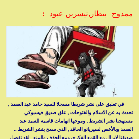
ممدوح بيطار,نيسرين عبود :
في تعليق على نشر شريطا مسجلا للسيد حامد عبد الصمد ,
تحدث به عن الاسلام والفتوحات , علق صديق فيسبوكي
مستهجنا نشر الشريط , وموجها اتهامات قاسية للسيد عبد
الصمد وبالأخص لسيريانو الحاقد , الذي سمح بنشر الشريط ..
صديقنا لايزال مع القمع الفكري ومع الحذف والمنع , لقد تفضل