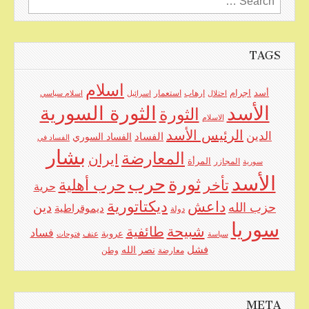
for:
TAGS
اسلام
اجرام
أسد
ارهاب
استعمار
احتلال
اسرائيل
اسلام سياسي
الأسد
الثورة السورية
الثورة
الاسلام
الرئيس الأسد
الدين
الفساد
الفساد السوري
الفساد في
بشار
المعارضة
ايران
المرأة
سورية
المجازر
الأسد
حرب
ثورة
حرب أهلية
تأخر
حرية
ديكتاتورية
داعش
حزب الله
دين
ديموقراطية
دولة
سوريا
شبيحة
طائفية
فساد
عروبة
عنف
سياسة
فتوحات
فشل
نصر الله
معارضة
وطن
META