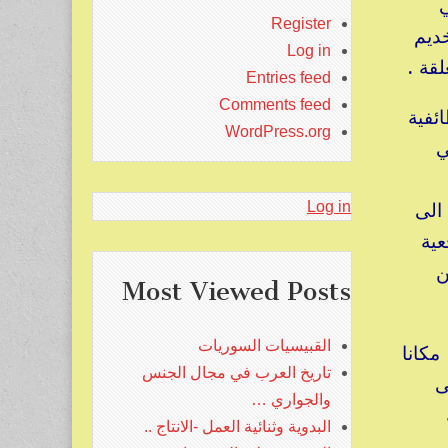
ي
Register
ديم
Log in
قة .
Entries feed
Comments feed
ائفية
WordPress.org
ي
 الى
Log in
والرجعية
ن
Most Viewed Posts
القبيسيات السوريات
كانا
تاريخ العرب في مجال الجنس
ى
والجواري …
ية
البدوية وثنائية العمل -الانتاج ..