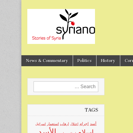
Stories of Syria
syriano
News & Commentary
Politics
History
Cor
Search
for:
TAGS
اجرام
أسد
ارهاب
استعمار
احتلال
اسرائيل
الأسد
اسلام