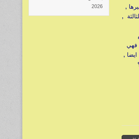
رها ,
2026
لثة ,
, فهي
يضا ,