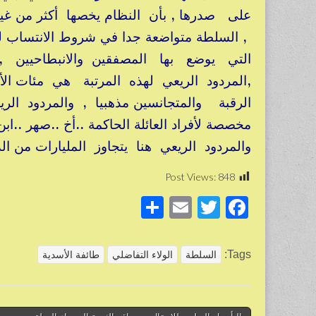
على صدرها , بأن النظام يخصها أكثر من غير
, السلطة متواضعة جدا في شروط الانتساب ل
التي يوضع بها المصفقين والانبطاحي
,المردود الريعي لهذه المرتبة هي مئات الأل
الرقبة والمتجانسين مذهبيا , والمردود الري
مخصصة لأفراد العائلة الحاكمة ..أخ ..صهر ..
والمردود الريعي هنا يتجاوز المليارات من 
Post Views:
848
S
E
T
F
h
m
wi
a
ar
ail
tt
c
Tags:
السلطة
الولاء التفاضلي
طائفة الأسدية
e
er
e
b