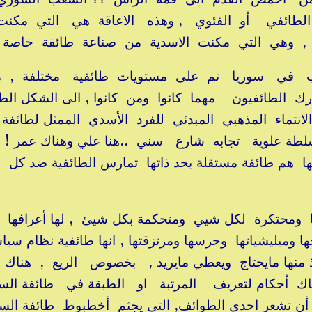
الطائفي أو الفئوي , وهذه الاعاقة هي التي مكن
 , وهي التي مكنت الاسدية من صناعة طائفة خاصة ب
تحارب في سوريا تم على مستويات طائفية مختلفة , 
ك الطائفيون مهما كانوا ومن كانوا , الى الشكل الط
انتماء المذهبي المبدئي للفرد الأسدي الممثل لطائف
ة علوية تجابه شارع سني ..هنا علي وهناك عمر !
ا هم طائفة مستقلة بحد ذاتها تمارس الطائفية ضد كل
ا ومحتكرة لكل شيي ومتحكمة بكل شيئ , لها أعرافها
حها وميليشياتها وحرسها ومرتزقتها , انها طائفية نظام سي
خذ منها مايحتاج ويعطي مايريد , بخصوص الريع , هناك
 أحكام لتعريف المرتبة او الطبقة في طائفة الس
أي أن تشعر احدى الطوائف, التي يجثم أخطبوط طائفة الس