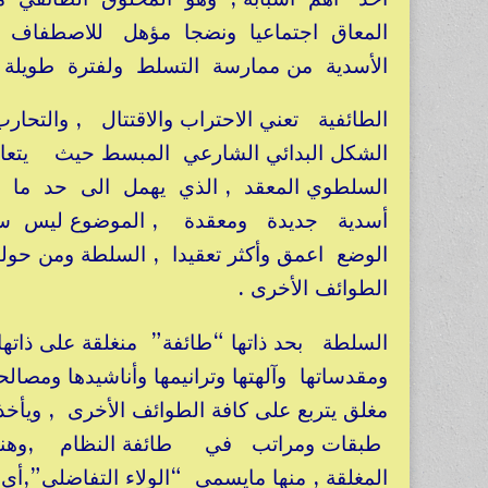
المعاق اجتماعيا ونضجا مؤهل للاصطفاف 
الأسدية من ممارسة التسلط ولفترة طويلة
الطائفية تعني الاحتراب والاقتتال , وال
الشكل البدائي الشارعي المبسط حيث يتعار
السلطوي المعقد , الذي يهمل الى حد ما ال
أسدية جديدة ومعقدة , الموضوع ليس سلط
الوضع اعمق وأكثر تعقيدا , السلطة ومن حوله
الطوائف الأخرى .
السلطة بحد ذاتها “طائفة” منغلقة على ذاته
ومقدساتها وآلهتها وترانيمها وأناشيدها ومصال
مغلق يتربع على كافة الطوائف الأخرى , ويأ
طبقات ومراتب في طائفة النظام ,وهناك
المغلقة , منها مايسمى “الولاء التفاضلي”,