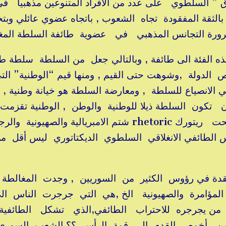
 ” السلطوي على عدد من الأفراد المتنوعين مذهبيا ف
بالثقة المفقودة تجاه الشعوب , باتجاه عضوي عائلي وبتخ
لضرورة التجانس المذهبي في عضوية طائفة السلطة المغل
ذه الفئة الى طائفة , وبالتالي جعل من السلطة سلطة ط
الدولة ,وشوهت حتى القيم , ومنها قيم “الوطنية” الت
الانصياع للسلطة , ومعارضة السلطة هو خيانة وطنية ,
أن تكون السلطة ذيلا للوطنية والوطن , الوطنية تقزمت
ثرثرة ومبالغة وخطاب خشبي ..الوطنية أصبحت ريتورك rhetoric شتم الامبريالية والصهيونية 
وس الطائفي الانغلاقي السلطوي الديكتاتوري ليس أقل م
عقدة في رؤوس الكثير من السوريين , وجدت المغالطة م
المؤامرة والصهيونية الخ ,هي التي جرجرت الناس ال
لى من يجرجره للاحتراب الطائفي,الذي تشكل الطائف
 من أخمص القدم الى قمة الرأس ؟؟ الشعب السوري