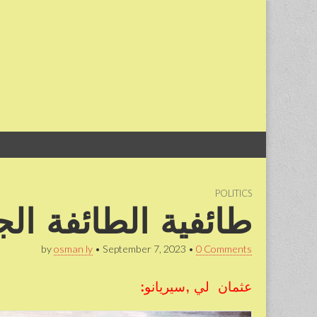
Skip
Main
to
menu
content
POLITICS
طائفية الطائفة ال
by
osman ly
•
September 7, 2023
•
0 Comments
عثمان لي ,سيريانو: