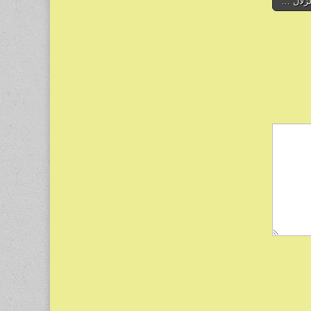
لزلال …