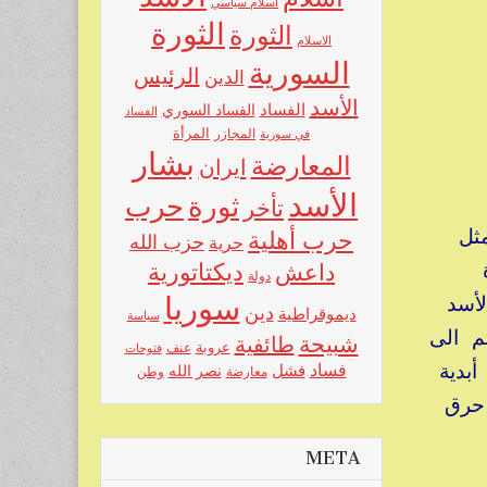
اسلام سياسي
الثورة
الثورة
الاسلام
السورية
الرئيس
الدين
الأسد
الفساد
الفساد السوري
الفساد
المرأة
في سورية
المجازر
بشار
المعارضة
ايران
الأسد
حرب
ثورة
تأخر
مثل
حرب أهلية
حزب الله
حرية
ديكتاتورية
داعش
دولة
سوريا
أسد
دين
ديموقراطية
سياسة
م الى
شبيحة
طائفية
عروبة
عنف
فتوحات
أبدية
فساد
فشل
نصر الله
معارضة
وطن
 حرق
META