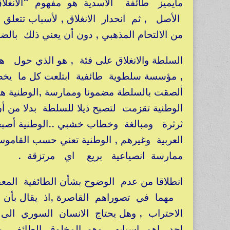
مايميز طائفة الأسدية هو مفهوم “الانغلاق
الأصل , ثم انحدار الانغلاق , لأسباب تتعلق 
من الالتحام المذهبي , دون أن يعني ذلك با
السلطة والانغلاق على فئة , هو الذي حول ه
, مؤسسة سلطوية طائفية ابتلعت كل ما يخص 
ألصقت بالسلطة مضمونا وممارسة ,الوطنية هي 
الوطنية تقزمت لتصبح ذيلا للسلطة بدلا من 
العربية وغيرهم , الوطنية تعني حسب القام
ممارسة انصياعية بريع اي مرتزقة .
انطلاقا من عدم الوضوح بشأن الطائفية الم
مهما في تصوراهم القاصرة ,اذ يقال بأن 
الاحتراب , وهل يحتاج الانسان السوري ا
احد اهم اسبابه , وهو المخلوق الطائفي