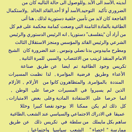
أبديته ,الأسد الى الأبد ,وللوصول الى حالة التأليه كان من
الضروري تأكيد التوحيد,الأسد أو لا أحد,القائد الخالد ,ولاستكمال
الفاجعة كان لابد من تأمين خلفية دستورية لذلك , هنا أتى
الطاغية بالمادة الثامنة التي وضعت كمامة محكمة على فم كل
من أراد أن “يتفلسف” دستوريا , انه الرئيس الدستوري والرئيس
الشرعي والرئيس القائد والمؤسس ومنجز الاستقلال الثالث
ومطرح مابيدوس بدنا نصلي ونبوس , عند الضرورة كان الشيخ
الامام المنقذ لزينب من الاغتصاب والسبي للمرة الثانية ,
تكريس وجود الطاغية تم ايضا عن طريق صناعة
الأعداء وطريق فرضية المؤامرة , لذا نظمت المسيرات
المنددة بالمؤامرة, والمتظاهرون كانوا من الأزلام , الأزلام
الذين لم يسيروا في المسيرات حرصا على الوطن ,
انما حرصا على الاستفادة المادية وعلى بعض الامتيازات ,
كل ذلك لم يكن ممكنا الا بوجود نقصا كبيرا وخللا
عميقا في الادراك الاجتماعي والسياسي عند الشعب ,الطاغية
ساهم بكل مايملك من سلطة في تكريس ذلك عن طريق
ممارسة “ اخصاء ” الشعب سياسيا واجتماعيا .