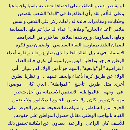
لم يقتصر تدعيم الطاغية على اخصاء الشعب سياسيا واجتماعيا
وعلى التأله , لقد رأى الطاغوط في “الهاء” الشعب بقصص
وحكايات ومغامرات فائدة له , لذلك ركز على التلاهي وأسس
ملاهي “أعداء الخارج” وملاهي “اعداء الداخل” ثم ملهى الممانعة
وملهى المقاومة, وزود هذه الملاهي بما يلزم من الشراميط
لضمان التلذذ بممارسة البغاء السياسي , ولضمان نمو فكرة
الاستماتة في سبيل القائد الخالد الذي يصارع ويعاند ويقاوم أعداء
الوطن خارجيا وداخليا, ليس من المهم أن تكون حالة العداء
“افتراضية ” أو “واقعية” , المهم هو تأمين الولاء له , سيان أتى
الولاء عن طريق كره الأعداء والحقد عليهم , او نظريا بطرق
أخرى ,مثل طريق تأجيج ”المواطنة” , الذي كان موصودا
في وجهه , فالمواطنة لاتتضمن الاستماتة من أجل شخص
مهما كان ومن كان , ولا تتضمن الخنوع للديكتاتور, ولا تتضمن
الخوف من الساطور , المواطنة الصحيحة تفترض الحرص على
القيام بالواجب الوطني مقابل حصول المواطن على حقوقه ,
للأسف كان الراعي والرعية بعيدون عن امكانية تحقيق ذلك