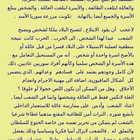
والعائلة ابتلعت الطائفة , والأسرة ابتلعت العائلة , والشخص يبتلع
الأسرة والجميع أيضا ,بالنهاية تكونت مزرعة سوريا الأسد .
لاعجب أن يقود الابتلاع , لتصبح البلاد ملكا لشخص ويصبح
الشعب عبدا لهذا الشخص , الى الحرب , الحرب كانت نتيجة
منطقية لعملية الاستيلاء على البلاد قسرا من قبل عائلة أو
بالأصح اسرة واحدة أو شخص , أنه من المستحيل التعامل مع
هذه الأسرة أو الشخص سلميا وكأنهم أفراد سوريين عاديين, ذلك
لأن كامل وجودهم يعتمد على فسادهم وعدائهم , الذي يتضمن
كل أشكال المافيوزية, اضافة الى مهنية الاجرام وانعدام
الأخلاق , وهل من الممكن أن يكون اللص خجولا أو خلوقا ؟
العلة لاتكمن فقط في العائلة وشخصها وانما في الشعب أيضا ,
اعتاد الشعب وأدمن على ممارسة عائلة للاستعمار الداخلي
بأبشع صوره , التراث أمن للطاغية المقنع مذهبيا غطاءا شرعيا
,الشعب لم يتمكن من تحرير نفسه من خاصة الخنوع للسلطان
والتملق له , فالشعب لايزال أميا فكريا وسياسيا وذلك بفضل
الطاغية وبفضل التراث التسلطي طوال عشرات القرون