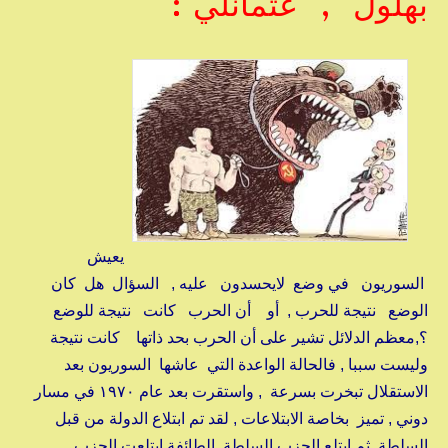
بهلول , عثمانلي :
يعيش
السوريون في وضع لايحسدون عليه , السؤال هل كان
الوضع نتيجة للحرب , أو أن الحرب كانت نتيجة للوضع
؟,معظم الدلائل تشير على أن الحرب بحد ذاتها كانت نتيجة
وليست سببا , فالحالة الواعدة التي عاشها السوريون بعد
الاستقلال تبخرت بسرعة , واستقرت بعد عام ١٩٧٠ في مسار
دوني , تميز بخاصة الابتلاعات , لقد تم ابتلاع الدولة من قبل
السلطة ,ثم ابتلع الحزب السلطة ,الطائفة ابتلعت الحزب,