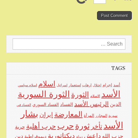
Search
for:
TAGS
اسلام
اجرام
أسد
ارهاب
استعمار
احتلال
اسرائيل
اسلام سياسي
الأسد
الثورة السورية
الثورة
الاسلام
الرئيس الأسد
الدين
الفساد
الفساد السوري
الفساد في
بشار
المعارضة
ايران
المرأة
سورية
المجازر
الأسد
حرب
ثورة
حرب أهلية
تأخر
حرية
ديكتاتورية
داعش
حزب الله
دين
ديموقراطية
دولة