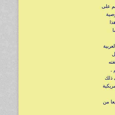
يم على
وصية
ذا
ا
عربية
ل
غته
 .
 ذلك
ريكية
عا من