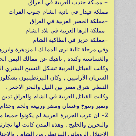
– مملكة جندب العربية في العراق
مملكة قيدار في بادية الشام جنوب الفرات
-مملكة الحضر العربية في العراق
-مملكة الرها العربية في بلاد الشام
-مملكة عزيز في انطاكية الشام
وفي مرحلة تالية نرى الممالك المزدهرة وابرزها 
والغساسنة وكندة , ناهيك عن ممالك اليمن الحض
وكانت القبائل العربية تشكل النسيج البشري ال
السريان الآراميين , وكان البيزنطينيون يشكلون
النبطي شرق مصر بين النيل والبحر الاحمر .
وكانت القبائل العربية في الشام والعراق تدين 
ونمير وتنوخ وغسان ومضر وربيعة ولخم وجذام 
2- ان عرب الجزيرة العربية لم يكونوا جميعا
والبحرين والخليج . وهذه المدن كانت لها تجا
الاحتلال الروماني البيزنطي من الشام , والاح