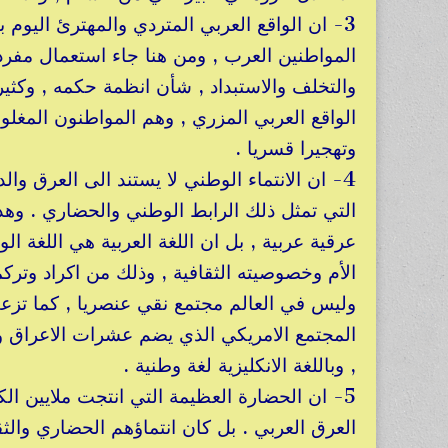
3- ان الواقع العربي المتردي والمهترئ اليوم 
المواطنين العرب , ومن هنا جاء استعمال مفرد
والتخلف والاستبداد , شأن انظمة حكمه , وكثي
الواقع العربي المزري , وهم المواطنون المغلو
وتهجيرا قسريا .
4- ان الانتماء الوطني لا يستند الى العرق والد
التي تمثل ذلك الرابط الوطني والحضاري . وهذ
عرقية عربية , بل ان اللغة العربية هي اللغة ال
الأم وخصوصيته الثقافية , وذلك من اكراد وت
وليس في العالم مجتمع نقي عنصريا , كما تزعم ب
المجتمع الامريكي الذي يضم عشرات الاعراق وا
, وباللغة الانكليزية لغة وطنية .
5- ان الحضارة العظيمة التي انتجت ملايين ا
العرق العربي . بل كان انتماؤهم الحضاري والثقا