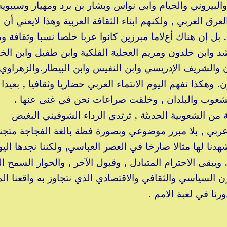
البيروني والخيام وابي نواس وبشار بن برد ومهيار وسيبويه
عرق العربي , ولكنهم ابناء الثقافة العربية وهذا ﻻيعني أن ا
بل إن هناك أعﻻما مبرزين كانوا عربا خلصا نسبا وثقافة و
د وابن خلدون ومريم العجلية الفلكية وابن طفيل وابن ال
 والشريف اﻹدريسي وابن النفيس وابن البيطار.والزهراوي و
وهكذا نفهم اليوم الانتماء العربي حضاريا وثقافيا , بعيدا
الشعوب والبلدان , وخلقت صراعات نحن في غنى عنها .
من الشعوبية الحديثة , ترتدي الرداء الشوفيني البغيض
عربي , بلا مبرر موضوعي وبصورة فظة بالغة الفجاجة متجني
هدنا لها مثاﻻ صارخا في العصر العباسي, ولكننا نجدها اليو
ويبقى الاحترام المتبادل , وقبول الآخر , والحوار السمح ا
 السياسي والثقافي والاقتصادي الذي نتجاوز به واقعنا ال
رنا في لعبة الامم .