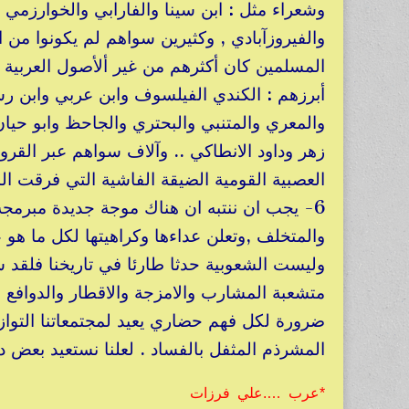
وشعراء مثل : ابن سينا والفارابي والخوارزمي و
والفيروزآبادي , وكثيرين سواهم لم يكونوا من ال
المسلمين كان أكثرهم من غير أﻷصول العربية . 
أبرزهم : الكندي الفيلسوف وابن عربي وابن رش
والمعري والمتنبي والبحتري والجاحظ وابو حيان
زهر وداود اﻻنطاكي .. وآﻻف سواهم عبر القرون. 
العصبية القومية الضيقة الفاشية التي فرقت 
6- يجب ان ننتبه ان هناك موجة جديدة مبرمجة 
والمتخلف ,وتعلن عداءها وكراهيتها لكل ما هو 
وليست الشعوبية حدثا طارئا في تاريخنا فلقد ش
متشعبة المشارب والامزجة والاقطار والدوافع . 
ضرورة لكل فهم حضاري يعيد لمجتمعاتنا التوازن
المشرذم المثفل بالفساد . لعلنا نستعيد بعض دو
*عرب ….علي فرزات