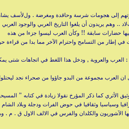
ضارتهم إلى هجومات شرسة وحاقدة ومغرضة . ولﻷسف يشا
 .. وهم يريدون أن يلغوا التاريخ العربي والوجود العربي 
يها حضارات سابقة !! وكأن العرب ليسوا جزءا من هذه
 في إطار من التسامح واحترام اﻵخر مما بدا من قراءة حر
 : العرب والعروبة , ودخل هذا اللغط في اتجاهات شتى يم
 ان العرب مجموعة من البدو جاؤوا من صحراء نجد ليحتلوا
وثيق اﻷثري كما ذكر المؤرخ نقولا زيادة في كتابه ” المسيحي
يا وسياسيا وثقافيا في حوض الفرات ودجلة وبلاد الشام م
ا الآشوريون والكلدان والفرس في الالف الاول ق . م . وم