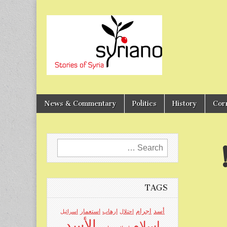
Stories of Syria
syriano
News & Commentary
Politics
History
Cor
Search
for:
TAGS
اجرام
أسد
ارهاب
استعمار
احتلال
اسرائيل
الأسد
اسلام