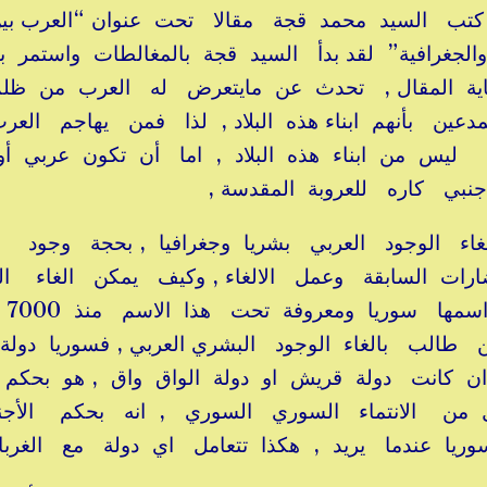
تب السيد محمد قجة مقالا تحت عنوان “العرب بي
 والجغرافية” لقد بدأ السيد قجة بالمغالطات واستمر 
اية المقال , تحدث عن مايتعرض له العرب من ظ
دعين بأنهم ابناء هذه البلاد , لذا فمن يهاجم الع
 ليس من ابناء هذه البلاد , اما أن تكون عربي أ
نبي كاره للعروبة المقدسة ,
اء الوجود العربي بشريا وجغرافيا , بحجة وجود
ارات السابقة وعمل الالغاء , وكيف يمكن الغاء ا
الجغرافي 
طالب بالغاء الوجود البشري العربي , فسوريا دولة 
ان كانت دولة قريش او دولة الواق واق , هو بحكم
ل من الانتماء السوري السوري , انه بحكم الأجن
يا عندما يريد , هكذا تتعامل اي دولة مع الغرباء