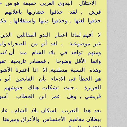
الاحتلال البدوي العربي حقيقة هو من 
حذفوا لغتها , وحذفوا دينها واستقلالها ,
لا أفهم لماذا اعتبار البدو المقاتلين ا
غير موضوعية , لقد أتو من الصحراء ولم
ومنهم تواجد في بلاد الشام منذ أن كتب ا
وهذه النسبة منطقية, الا اذا اعتبرنا الآشو
هو الخطأ في الادعاء بأن الفاتحين أتو م
الجزيرة , حيث تشكلت هناك جيوشهم الغ
قريشي , وهل عمر ابن الخطاب أشوري؟و
بعد هذا التعريب لسكان بلاد الشام , عا
ببطلان مفاهيم الأجنساس والأعراق ومبر