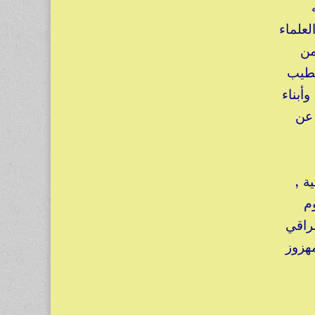
لعلماء
من
خطيب
أبناء
 عن
ة ,
م
لراقي
مهزوز