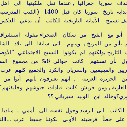
حذف سوريا جغرافيا , عندما نقل ملكيتها الى أهل
قرش , لقد حذفوا حضارتها باعلانهم بداية تاريخ سوريا كان قبل 1400 (الكت
 فكيف تسمح الأمانة التاريخية للكاتب أن يدعي العك
لذين أتو مع الفتح من سكان الصحراء مقولة استشراق
 يأتو من المريخ , ومنهم اتى سابقا الى بلاد ال
لتاريخ ,ولكنهم لم يكونوا النسيج الاجتماعي “الأوض
وانما الأقل وضوحا , فمصادر تاريخية تقول بأن نسبتهم كانت حوالي 6
ريين والفينيقيين والسريان والكرد والجميع كلهم عرب 
ن الجزيرة العربية , انهم يعترفون بأنهم أتوا من
ازية , ومن قريش كانت قيادات جيوشهم وخليفتهم 
خالد ابن الوليد سيرياني ؟؟
د الكاتب الى الرشد وحول نفسه الى أممي , مناديا
هنا على خطأ فرضيته الأولى بكوننا جميعا عرب …ا