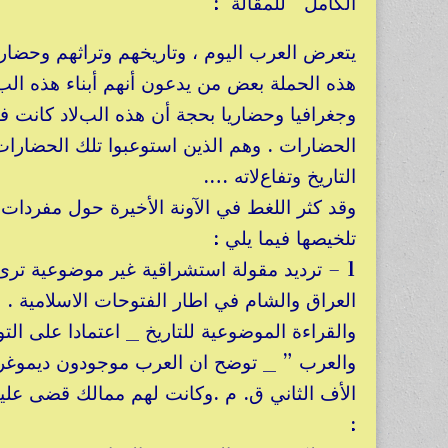
الكامل للمقالة :
يتعرض العرب اليوم ، وتاريخهم وتراثهم وح
هذه الحملة بعض من يدعون أنهم أبناء هذه البﻻد
وجغرافيا وحضاريا بحجة أن هذه البﻻد كانت ف
الحضارات . وهم الذين استوعبوا تلك الحضارات
التاريخ وتفاعﻻته ….
وقد كثر اللغط في الآونة الأخيرة حول مفردات
تلخيصها فيما يلي :
1 – ترديد مقولة استشراقية غير موضوعية ترى
العراق والشام في اطار الفتوحات الاسلامية .
والقراءة الموضوعية للتاريخ _ اعتمادا على الت
والعرب ” _ توضح ان العرب موجودون ديموغراف
الأف الثاني ق. م .وكانت لهم ممالك قضى عليه
: