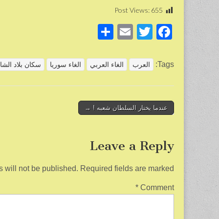
Post Views:
655
S
E
T
F
h
m
wi
a
ar
ail
tt
c
Tags:
العرب
الغاء العربي
الغاء سوريا
سكان بلاد الشا
e
er
e
b
o
Post
عندما يختار السلطان شعبه ! →
navigation
o
k
Leave a Reply
 will not be published.
Required fields are marked
*
Comment