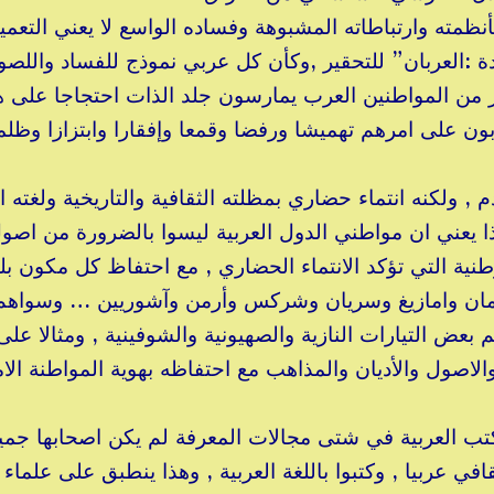
بأنظمته وارتباطاته المشبوهة وفساده الواسع لا يعني التعم
ة :العربان” للتحقير ,وكأن كل عربي نموذج للفساد واللص
ر من المواطنين العرب يمارسون جلد الذات احتجاجا على ه
بون على امرهم تهميشا ورفضا وقمعا وإفقارا وابتزازا وظلم
م , ولكنه انتماء حضاري بمظلته الثقافية والتاريخية ولغته ال
ا يعني ان مواطني الدول العربية ليسوا بالضرورة من اصو
وطنية التي تؤكد الانتماء الحضاري , مع احتفاظ كل مكون بل
ركمان وامازيغ وسريان وشركس وأرمن وآشوريين … وسواهم
عض التيارات النازية والصهيونية والشوفينية , ومثالا على
لاصول واﻷديان والمذاهب مع احتفاظه بهوية المواطنة الام
لكتب العربية في شتى مجالات المعرفة لم يكن اصحابها جمي
في عربيا , وكتبوا باللغة العربية , وهذا ينطبق على علماء