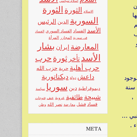
اسلام سياسي
ن
الثورة
الثورة
الاسلام
بها
السورية
الرئيس
الدين
لم
الأسد
الفساد
الفساد السوري
الفساد
رب
المرأة
في سورية
المجازر
و
بشار
المعارضة
ايران
الأسد
حرب
ثورة
تأخر
حرب أهلية
حزب الله
حرية
ديكتاتورية
داعش
لوجود
دولة
سوريا
, وهل القول بأن هذه الأرض اسمها سوريا ومعروفة تحت هذا الاسم منذ 7000 سنة
دين
ديموقراطية
سياسة
,
شبيحة
طائفية
عروبة
عنف
فتوحات
فساد
فشل
نصر الله
معارضة
وطن
بي …
 .
META