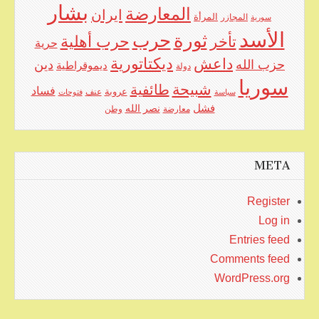
بشار
المعارضة
ايران
المرأة
سورية
المجازر
الأسد
حرب
ثورة
حرب أهلية
تأخر
حرية
ديكتاتورية
داعش
حزب الله
دين
ديموقراطية
دولة
سوريا
شبيحة
طائفية
فساد
عروبة
عنف
سياسة
فتوحات
فشل
نصر الله
معارضة
وطن
META
Register
Log in
Entries feed
Comments feed
WordPress.org