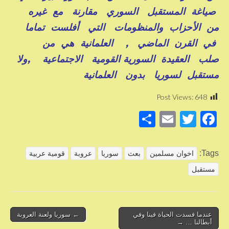
صياغة المستقبل السوري مقارنة مع غيره
من الأحزاب والمنظومات التي أفلست تماما
في القرن الماضي , العلمانية هي من
صلب العقيدة السورية القومية الاجتماعية ,ولا
مستقبل لسوريا بدون العلمانية
Post Views:
648
S
E
T
F
h
m
wi
a
ar
ail
tt
c
Tags:
اخوان مسلمين
بعث
سوريا
عروبة
قومية عربية
e
er
e
مستقبل
b
o
o
Post
عندما فسدت الحياة فينا وفي
← سوريا ولعنة العروبة
أبطالنا … →