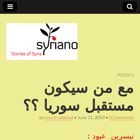
Stories of Syria
syriano
POLITICS
مع من سيكون
مستقبل سوريا ؟؟
by
nesrin abboud
•
June 11, 2019
•
0 Comments
نيسرين عبود :