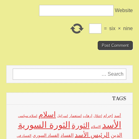
Website
=
six
×
nine
Search
for:
TAGS
اسلام
اجرام
أسد
ارهاب
استعمار
احتلال
اسرائيل
اسلام سياسي
الأسد
الثورة السورية
الثورة
الاسلام
الرئيس الأسد
الدين
الفساد
الفساد السوري
الفساد في