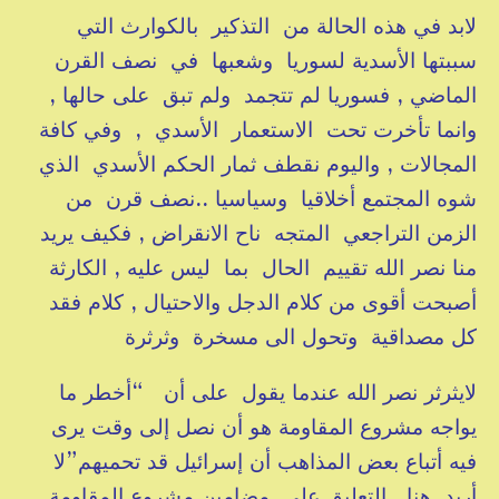
لابد في هذه الحالة من التذكير بالكوارث التي
سببتها الأسدية لسوريا وشعبها في نصف القرن
الماضي , فسوريا لم تتجمد ولم تبق على حالها ,
وانما تأخرت تحت الاستعمار الأسدي , وفي كافة
المجالات , واليوم نقطف ثمار الحكم الأسدي الذي
شوه المجتمع أخلاقيا وسياسيا ..نصف قرن من
الزمن التراجعي المتجه ناح الانقراض , فكيف يريد
منا نصر الله تقييم الحال بما ليس عليه , الكارثة
أصبحت أقوى من كلام الدجل والاحتيال , كلام فقد
كل مصداقية وتحول الى مسخرة وثرثرة
لايثرثر نصر الله عندما يقول على أن “أخطر ما
يواجه مشروع المقاومة هو أن نصل إلى وقت يرى
فيه أتباع بعض المذاهب أن إسرائيل قد تحميهم”لا
أريد هنا التعليق على مضامين مشروع المقاومة