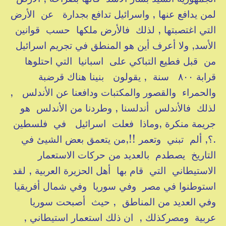
لمن يدافع عنها , واسرائيل تدافع بجدارة عن الأرض
التي اغتصبتها , لذلك فالأرض ملكها حسب قوانين
الأسد, ولا أعرف أين هو المنطق في تجريم اسرائيل
من قبل فطيع التباكي على اسبانيا التي احتلوها
قرابة ٨٠٠ سنة , يقولون بنينا هناك قرضبة
والحمراء والقصور والمكتبات ودافعنا عن الأندلس ,
لذلك فالأندلس أندلسنا , وطردنا من الأندلس هو
جريمة منكرة ,وماذا فعلت اسرائيل في فلسطين
.؟, ألم تبني وتعمر !!,من يتعمق بعض الشيئ في
التاريخ يصطدم بالعديد من حركات الاستعمار
الاستيطاني التي قام بها أهل الحزيرة العربية , لقد
استوطنوا في مصر وفي سوريا وفي شمال أفريقيا
وفي العديد من المناطق , حيث أصبحت سوريا
عربية ومصركذلك , ان ذلك استعمار استيطاني ,