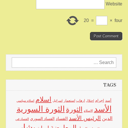
Website
20
=
×
four
Search
for:
TAGS
اسلام
اجرام
أسد
ارهاب
استعمار
احتلال
اسرائيل
اسلام سياسي
الأسد
الثورة السورية
الثورة
الاسلام
الرئيس الأسد
الدين
الفساد
الفساد السوري
الفساد في
بشار
المعارضة
ايران