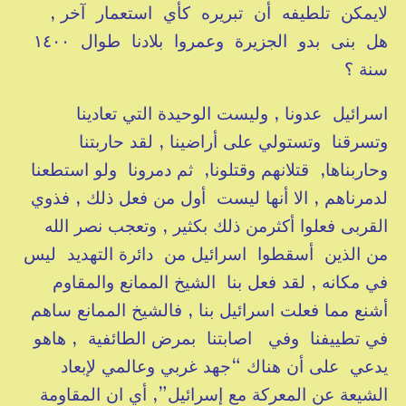
لايمكن تلطيفه أن تبريره كأي استعمار آخر ,
هل بنى بدو الجزيرة وعمروا بلادنا طوال ١٤٠٠
سنة ؟
اسرائيل عدونا , وليست الوحيدة التي تعادينا
وتسرقنا وتستولي على أراضينا , لقد حاربتنا
وحاربناها, قتلانهم وقتلونا, ثم دمرونا ولو استطعنا
لدمرناهم , الا أنها ليست أول من فعل ذلك , فذوي
القربى فعلوا أكثرمن ذلك بكثير , وتعجب نصر الله
من الذين أسقطوا اسرائيل من دائرة التهديد ليس
في مكانه , لقد فعل بنا الشيخ الممانع والمقاوم
أشنع مما فعلت اسرائيل بنا , فالشيخ الممانع ساهم
في تطييفنا وفي اصابتنا بمرض الطائفية , هاهو
يدعي على أن هناك “
جهد غربي وعالمي لإبعاد
الشيعة عن المعركة مع إسرائيل”, أي ان المقاومة