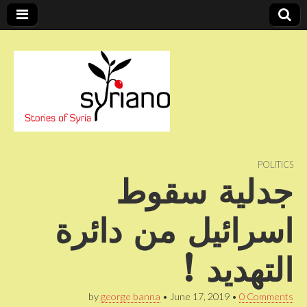
Stories of Syria
syriano
POLITICS
جدلية سقوط
اسرائيل من دائرة
التهديد !
by
george banna
•
June 17, 2019
•
0 Comments