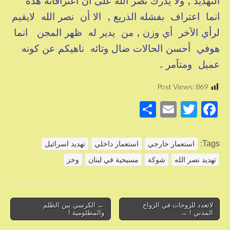
التهديد , ولا يدرك نصر الله على أن اعترافاته هذه
انما اعتراف بفشله الذريع , الا أن نصر الله لايقيم
لرأي الآخر أي وزن , من يدير له ظهر المجن انما
هوفي أحسن الحالات ضال وتائه ناهيكم عن كونه
عميل ومتآمر .
Post Views:
869
S
E
T
F
h
m
wi
a
ar
ail
tt
c
Tags:
استعمار خارجي
استعمار داخلي
تهديد اسرائيل
e
er
e
تهديد نصر الله
شوكة
مسيحية في لبنان
وخز
b
o
o
Post
لاتعدد للزوجات في الزواج
← الكرسي بين الظلم
المدني ! →
والمظلومية !
navigation
k