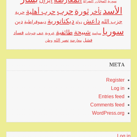
المرأة
سورية
المجازر
الأسد
حرب
ثورة
حرب أهلية
تأخر
حرية
ديكتاتورية
داعش
حزب الله
دين
ديموقراطية
دولة
سوريا
شبيحة
طائفية
فساد
عروبة
عنف
سياسة
فتوحات
فشل
نصر الله
معارضة
وطن
META
Register
Log in
Entries feed
Comments feed
WordPress.org
Log in