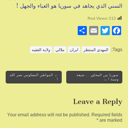
السني الذي يجاهد في سوريا هو الغباء والجهل !
Post Views:
513
S
E
T
F
h
m
wi
a
ar
ail
tt
c
Tags:
المهدي المنتظر
ايران
ملالي
ولاية الفقيه
e
er
e
b
o
Post
سوريا بين المحاور ….شيعة
← المواطن المعكوس نصر الله
وسنة ! →
!
navigation
o
k
Leave a Reply
Your email address will not be published.
Required fields
*
are marked