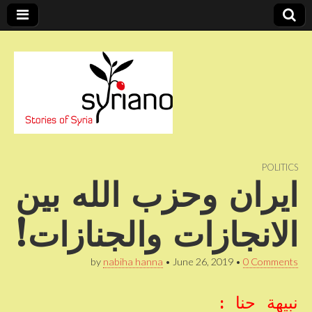
Stories of Syria
syriano
POLITICS
ايران وحزب الله بين
الانجازات والجنازات!
by
nabiha hanna
•
June 26, 2019
•
0 Comments
نبيهة حنا :