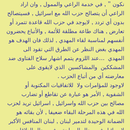
نكون ” , في خدمة الراعي والممول , وان اراد
الراعي أن يتصالح حزب الله مع اسرائيل , فسيتصالح
بدون أي تردد , لايوجد في حزب الله قاعدة تتمرد أو
تعارض , هناك طاعة مطلقة للأئمة , والأتباع يحضرون
أنفسهم لمناسبة لقاء المهدي , لذلك فان الهدف هو
المهدي بغض النظر عن الطرق التي تقود الى
المهدي …عند اللزوم يتمم اشهار سلاح الفتاوى ضد
المشككين والمشاكسين الذي لايقوى على
معارضته أي من أتباع الحزب .
لاوجود للمؤامرات ولا للاتفاقيات المكتوبة أو
الشفوية , الأمر هو عبارة عن تقاطع أو تضارب
مصالح بين حزب الله واسرائيل , اسرائيل تريد لحزب
الله في هذه المرحلة البقاء ضعيفا , لأن بقائه هو
الضمانة الوحيدة لتدمير لبنان , لبنان المنافس الأكبر
لاسرائيل في مجال السياحة وفي مجال العلاقات