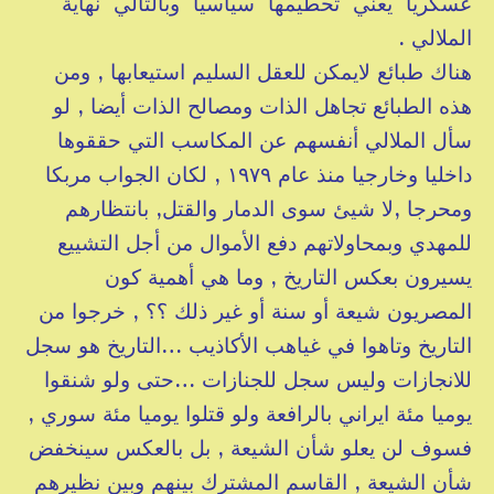
عسكريا يعني تحطيمها سياسيا وبالتالي نهاية
الملالي .
هناك طبائع لايمكن للعقل السليم استيعابها , ومن
هذه الطبائع تجاهل الذات ومصالح الذات أيضا , لو
سأل الملالي أنفسهم عن المكاسب التي حققوها
داخليا وخارجيا منذ عام ١٩٧٩ , لكان الجواب مربكا
ومحرجا ,لا شيئ سوى الدمار والقتل, بانتظارهم
للمهدي وبمحاولاتهم دفع الأموال من أجل التشييع
يسيرون بعكس التاريخ , وما هي أهمية كون
المصريون شيعة أو سنة أو غير ذلك ؟؟ , خرجوا من
التاريخ وتاهوا في غياهب الأكاذيب …التاريخ هو سجل
للانجازات وليس سجل للجنازات …حتى ولو شنقوا
يوميا مئة ايراني بالرافعة ولو قتلوا يوميا مئة سوري ,
فسوف لن يعلو شأن الشيعة , بل بالعكس سينخفض
شأن الشيعة , القاسم المشترك بينهم وبين نظيرهم