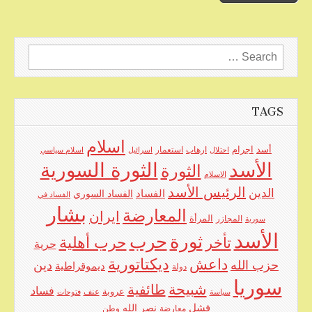
Search
for:
TAGS
اسلام
اجرام
أسد
ارهاب
استعمار
احتلال
اسرائيل
اسلام سياسي
الأسد
الثورة السورية
الثورة
الاسلام
الرئيس الأسد
الدين
الفساد
الفساد السوري
الفساد في
بشار
المعارضة
ايران
المرأة
سورية
المجازر
الأسد
حرب
ثورة
حرب أهلية
تأخر
حرية
ديكتاتورية
داعش
حزب الله
دين
ديموقراطية
دولة
سوريا
شبيحة
طائفية
فساد
عروبة
عنف
سياسة
فتوحات
فشل
نصر الله
معارضة
وطن