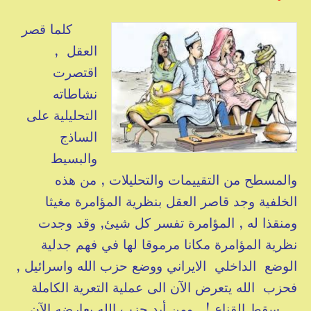
كلما قصر
العقل ,
اقتصرت
نشاطاته
التحليلية على
الساذج
والبسيط
والمسطح من التقييمات والتحليلات , من هذه
الخلفية وجد قاصر العقل بنظرية المؤامرة مغيثا
ومنقذا له , المؤامرة تفسر كل شيئ, وقد وجدت
نظرية المؤامرة مكانا مرموقا لها في فهم جدلية
الوضع الداخلي الايراني ووضع حزب الله واسرائيل ,
فحزب الله يتعرض الآن الى عملية التعرية الكاملة
….سقط القناع ! , ومن أيد حزب الله يعارضه الآن ,