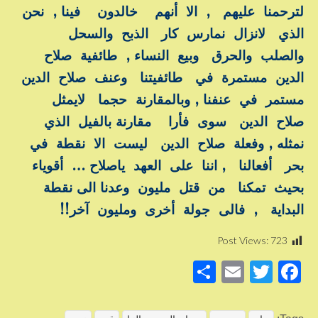
لترحمنا عليهم , الا أنهم خالدون فينا , نحن
الذي لانزال نمارس كار الذبح والسحل
والصلب والحرق وبيع النساء , طائفية صلاح
الدين مستمرة في طائفيتنا وعنف صلاح الدين
مستمر في عنفنا , وبالمقارنة حجما لايمثل
صلاح الدين سوى فأرا مقارنة بالفيل الذي
نمثله , وفعلة صلاح الدين ليست الا نقطة في
بحر أفعالنا , اننا على العهد ياصلاح … أقوياء
بحيث تمكنا من قتل مليون وعدنا الى نقطة
البداية , فالى جولة أخرى ومليون آخر!!
Post Views:
723
S
E
T
F
h
m
wi
a
ar
ail
tt
c