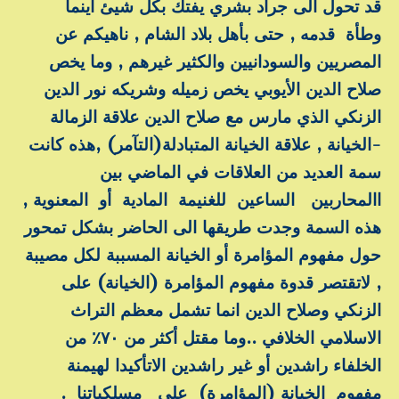
قد تحول الى جراد بشري يفتك بكل شيئ اينما
وطأة قدمه , حتى بأهل بلاد الشام , ناهيكم عن
المصريين والسودانيين والكثير غيرهم , وما يخص
صلاح الدين الأيوبي يخص زميله وشريكه نور الدين
الزنكي الذي مارس مع صلاح الدين علاقة الزمالة
-الخيانة , علاقة الخيانة المتبادلة(التآمر) ,هذه كانت
سمة العديد من العلاقات في الماضي بين
االمحاربين الساعين للغنيمة المادية أو المعنوية ,
هذه السمة وجدت طريقها الى الحاضر بشكل تمحور
حول مفهوم المؤامرة أو الخيانة المسببة لكل مصيبة
, لاتقتصر قدوة مفهوم المؤامرة (الخيانة) على
الزنكي وصلاح الدين انما تشمل معظم التراث
الاسلامي الخلافي ..وما مقتل أكثر من ٧٠٪ من
الخلفاء راشدين أو غير راشدين الاتأكيدا لهيمنة
مفهوم الخيانة (المؤامرة) على مسلكياتنا .