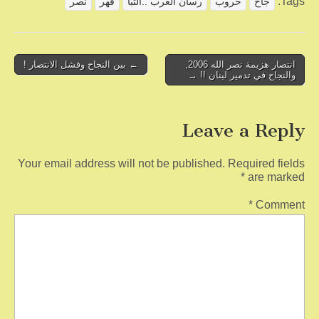
Tags:
جاح
حروب
رسان العرب ..التبا
قهر
نصر
e
er
e
b
o
Post
انتصار هزيمة نصر الله 2006,
← بين النجاح وفشل الانتصار !
والنجاح في تدمير لبنان !! →
navigation
o
k
Leave a Reply
Your email address will not be published.
Required fields
*
are marked
*
Comment