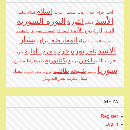
اسلام
اجرام
أسد
ارهاب
استعمار
احتلال
اسرائيل
اسلام سياسي
الأسد
الثورة السورية
الثورة
الاسلام
الرئيس الأسد
الدين
الفساد
الفساد السوري
الفساد في
بشار
المعارضة
ايران
المرأة
سورية
المجازر
الأسد
حرب
ثورة
حرب أهلية
تأخر
حرية
ديكتاتورية
داعش
حزب الله
دين
ديموقراطية
دولة
سوريا
شبيحة
طائفية
فساد
عروبة
عنف
سياسة
فتوحات
فشل
نصر الله
معارضة
وطن
META
Register
Log in