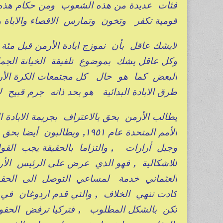
فئات عديدة من هذه الشعوب ومن حكام هذه
قومية تكفر وتخون وتمارس الاقصاء والاباة وا
لايشك عاقل بأن نموزج ابادة الأرمن قبل مئة 
وكل عاقل يشك بموضوع تلفيقة الخيانة الجماع
البعض كما هو حال كل مجتمعات الكرة الأرضية
طرق الابادة البدائية هو بحد ذاته جرم قبيح لا
يطالب الأرمن بحق بالاعتراف بجريمة الابادة ا
الأمم المتحدة عام ١٩٥١, ويط
وجبل أرارات , والتزاما بالحقيقة يجب القول
كادت تنهي الخلاف , والتي قدم اردوغان في سي
تكن بالشكل المطلوب , فتركيا ترفض الحقوق ال