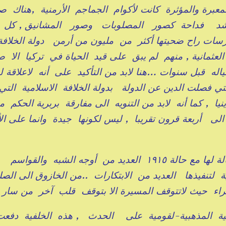
معبرة والمؤثرة كانت لأكوام الجماجم الأرمنية ,هناك 
د فداحة كصور المصلوبات وصور المشانيق , كل 
سات راح ضحيتها أكثر من مليون من أرمن دولة الخلافة
 العثمانية , منهم لم يبق على قيد الحياة في تركيا الا
تياله قبل سنوات …هنا لابد من التأكيد على أنه لاعلاقة ل
لتي فصلت الدين عن الدولة بدولة الخلافة الاسلامية التي
ا , كما أنه لابد من التنويه الى مفارقة بربرية الحكم م
لى أربعة قرون تقريبا , ليس لكونها جيدة وانما على ال
مئة عام بعد مقتلة الأرمن نجد أنفسنا في حالة لها مع حالة ١٩١٥ العديد من أوجه الشبه والقواسم
ية لتنفيذها العديد من الابتكارات ..من الخازوق الى ال
راء حيث لاتتوقف المسيرة الا بتوقف قلب آخر من سار 
لفية المذهبية-لقومية على الحدث , هذه الخلفية دفع