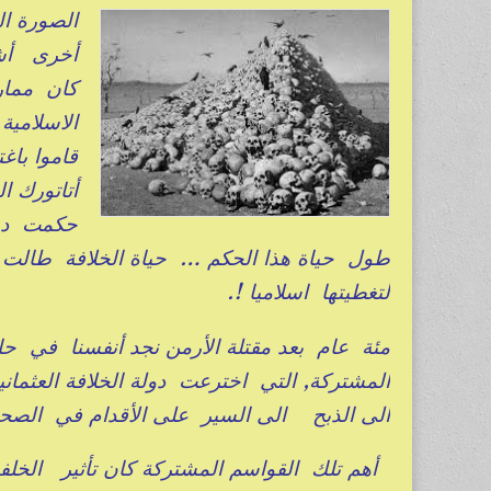
الصورة ال
أخرى أش
كان ممار
الاسلامية
قاموا باغ
أتاتورك ا
حكمت ديني
طول حياة هذا الحكم … حياة الخلافة طالت ا
لتغطيتها اسلاميا !.
المشتركة, التي اخترعت دولة الخلافة العثمان
الى الذبح الى السير على الأقدام في الصح
أهم تلك القواسم المشتركة كان تأثير الخ