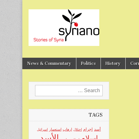
Stories of Syria
syriano
News & Commentary
Politics
History
Cor
Search
for:
TAGS
اجرام
أسد
ارهاب
استعمار
احتلال
اسرائيل
الأسد
اسلام