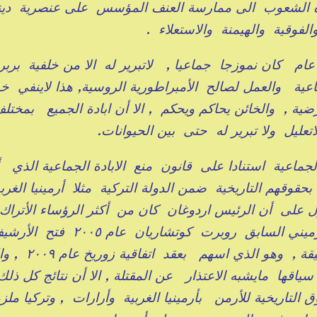
 الشعوب الى ممارسة العنف المؤسس على عنصرية دين
لفوقية والهيمنة والاستعلاء .
عام كان نموزجا جماعيا , لاتبرير له الا من خلفية بربر
ية والعمل لصالح الأمبراطورية الروسية, هذا لاينفي خيا
 , والخائن يحاكم ويحكم , الا أن ابادة الجميع بمختل
تعليل ولا تبرير له حتى بين الحيوانات.
لجماعية استنادا على قانون منع الابادة الجماعية الذي أ
البون أيضا بحق بحقوقهم التاريخية ضمن الدولة التركية مثلا أرمينيا الغر
 على أن الرئيس اردوغان كان من أكثر الرؤساء الأتراك 
للاشكالية , فهو الذي عرض على الرئيس الأرميني السابق روبرت كوتشاريان عام ٢٠٠٥ ف
العثماني خدمة لمساعي التوصل الى الحقيقة , وهو الذي ا
اقها مايشبه الاعتذار عن المقتلة , الا أن نتائج كل ذلك
تاريخية للأرمن بأرمينيا الغربية وأرارات , وتركيا ملز