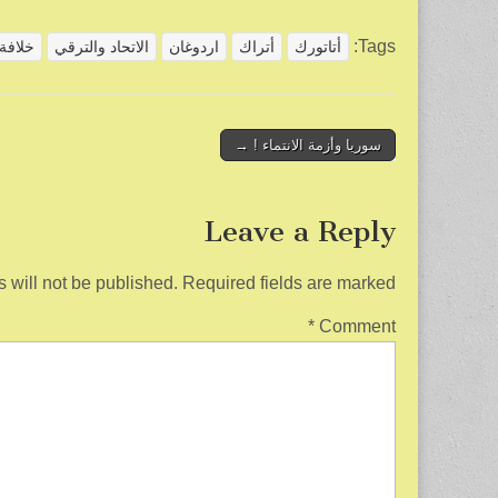
h
m
wi
a
ar
ail
tt
c
Tags:
أتاتورك
أتراك
اردوغان
الاتحاد والترقي
خلافة 
e
er
e
b
o
Post
سوريا وأزمة الانتماء ! →
navigation
o
k
Leave a Reply
 will not be published.
Required fields are marked
*
Comment