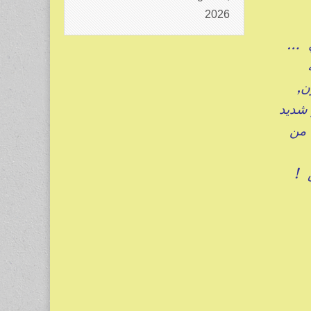
2026
ي …
ة
ن,
 شديد
 من
 !