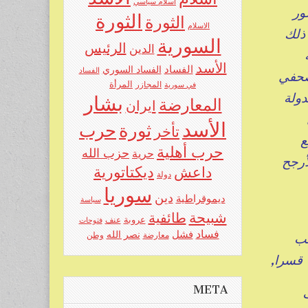
اسلام سياسي
صور
الثورة
الثورة
الاسلام
ذلك
السورية
الرئيس
الدين
الأسد
الفساد
الفساد السوري
الفساد
 صحفي
المرأة
في سورية
المجازر
دولة
بشار
المعارضة
ايران
الأسد
حرب
ثورة
تأخر
ع
حرب أهلية
حزب الله
حرية
أرجح
ديكتاتورية
داعش
دولة
سوريا
دين
ديموقراطية
سياسة
شبيحة
طائفية
عروبة
عنف
فتوحات
فساد
فشل
نصر الله
صلب
معارضة
وطن
قسرا,
META
ت