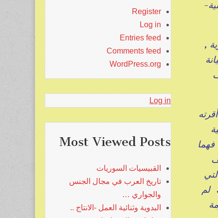
ية-
Register
Log in
Entries feed
ية ,
Comments feed
نة
WordPress.org
ف
Log in
قرته
بية
Most Viewed Posts
فهما
تح الأرشيف
القبيسيات السوريات
سهم بعقد اتفاقية زوريخ عام ٢٠٠٩ , والتي
تاريخ العرب في مجال الجنس
 لم
والجواري …
مة
البدوية وثنائية العمل -الانتاج ..