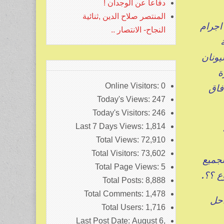
دفاعا عن الوجدان !
المنتصر صلاح الدين ,ثنائية
اجرام
النجاح- الانتصار ..
ليونان
رة
Online Visitors:
0
فاق
Today's Views:
247
Today's Visitors:
246
Last 7 Days Views:
1,814
ة
Total Views:
72,910
Total Visitors:
73,602
لجميع
Total Page Views:
5
ع ؟؟.
Total Posts:
8,888
Total Comments:
1,478
احل
Total Users:
1,716
Last Post Date:
August 6,