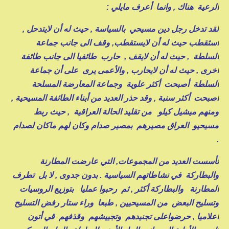
الرعية هناك , وانما أعرف مايلي :
لقد تدخل رجل دين مسيحي بالسياسة , حيث له أن لايتدحل ,
اسثقطب حيث له أن لايستقطب, وقف الى جانب جماعة
السلطة , حيث له أن لايقف , حارب طائفيا الى جانب طائفة
أخرى , حيث له أن لايحارب , والأعمى يرى على أن جماعة
السلطة أصبحت أكثر علوية وجماعة المعارضة المسلحة
أصبحت أكثر سنبة , وقد حذر العديد من أبناء الطائفة المسيحية ,
ومنهم ميشيل كيلو من تقليد الحالة العراقية , حيث ربط
مسيحيو العراق مصيرهم بمصير صدام وكان لهم ماكان لصدام
.
تأسست العديد من المجموعات, التي عارضت المطارنة
والبطاركة في نشاطاتهم السياسية . بدون جدوى , لا بل تطرف
المطارنة والبطاركة أكثر , ثم رحبوا عمليا بتوزيع الروسيات
وتسليح البعض من المسيحيين , طبعا وراء ستار رفض التسليح
اعلاميا , حرضواعلى تجنيدهم وتجييشهم وقذفهم قي أتون