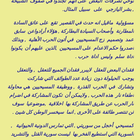
توحي تصرفات البعض على أنهم تجندوا في صفوف الشبيحة
, بشر اليازجي على سبيل المثال.
مسؤولية ماقيل انه حدث في القصير تقع على عاتق السادة
المطارنة وأصحاب السيادة البطاركة , هؤلاء أرادواعن سابق
عمد وتصميم زج المسيحيين في أتون الحرب الأهلية , وبذلك
أصدروا حكم الاعدام على المسيحيين ,الذين عليهم أن يكونوا
اداة سلم وليس اداة حرب .
فقدان البعض للعقل لايبرر فقدان الجميع للتعقل , والتعقل
يوجب الحيلولة دون زيادة عدد الطوائف التي شاركت
وتشارك في الحرب القذرة , ووظيفة المسيحيين هي محاولة
اطفاء نار هذه الحرب , ولايمكن أن تكون المشاركة في اضرام
نار الحرب عن طريق المشاركة بها اخلاقية ,موضوعيا سوف
لن تنتصر طائفة على الأخرى , انما سيخسر الوطن كل شيئ .
كمسيحي أخجل من سوريتي , التي تمارس الدونية الحيوانية ,
السورية التي استطيع الفخر بها ليست سورية القتل والتشريد