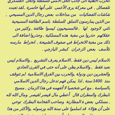
الحرب الأهلية الى جانب الحل الأمني للسلطة والحل العسكري
للفصائل , في معركة يرى الأعمى على أنها خاسرة ..لقد تعبت
شاشات الفضائيات من مداخلات بعض رجال الدين المسيحي ,
من الذين يمارسون التملق للسلطة باسم الطائفة المسيحية
التي لاوجود لها , فالمسيحيون ليسوا طائفة , وكثير من
عقلائهم حذروا من مغبة هذه المسلكية , وحذروا اضافة الى
ذلك من مغبة الانخراط في صفوف الشبيحة , انخراط مارسه
للأسف بعض الزعران كبشر اليازجي .
الاسلام ليس دين فقط , الاسلام يعرف التشريع , والاسلام ليس
تعبد فقط , والاسلام يظن على أنه حتى في القرن الحادي
والعشرين دين ودولة ,والحرب بين الفرق الاسلامية لم تتوقف
منذ 1400 سنة , لذا يمكن فهم تدخل رجال الدين الاسلامي
بالسياسة , مع اني شخصيا لا أتفهمه في هذا الزمان , مسيح
البطرك والمطران قال أعطي مال قيصر لقيصر ومال الله لله
, مسلكي بعض ة المطارنة وصاحب الفخامة البطرك توحي
على أن هؤلاء قد اسلموا على سنة الله ورسوله ,والأكثر من هذا