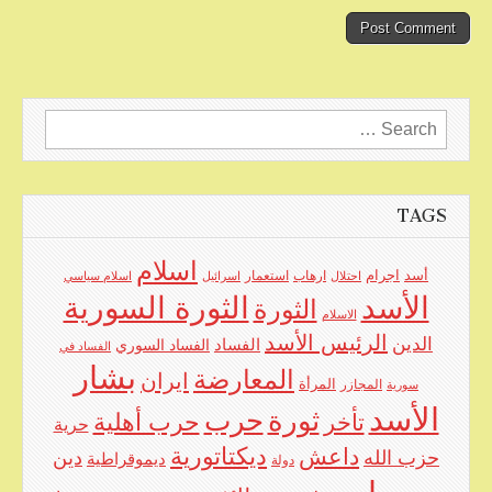
Search
for:
TAGS
اسلام
اجرام
أسد
ارهاب
استعمار
احتلال
اسرائيل
اسلام سياسي
الأسد
الثورة السورية
الثورة
الاسلام
الرئيس الأسد
الدين
الفساد
الفساد السوري
الفساد في
بشار
المعارضة
ايران
المرأة
سورية
المجازر
الأسد
حرب
ثورة
حرب أهلية
تأخر
حرية
ديكتاتورية
داعش
حزب الله
دين
ديموقراطية
دولة