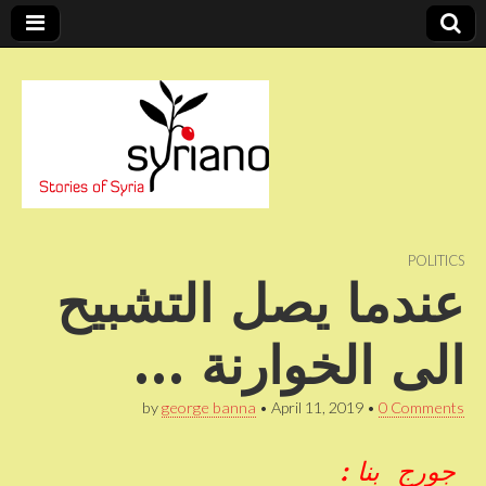
Stories of Syria
syriano
POLITICS
عندما يصل التشبيح
الى الخوارنة …
by
george banna
•
April 11, 2019
•
0 Comments
جورج بنا :