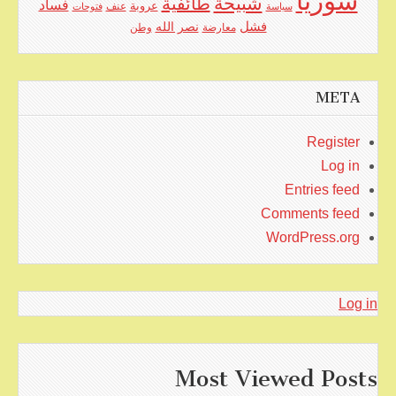
سوريا
شبيحة
طائفية
فساد
عروبة
عنف
سياسة
فتوحات
فشل
نصر الله
معارضة
وطن
META
Register
Log in
Entries feed
Comments feed
WordPress.org
Log in
Most Viewed Posts