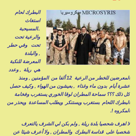
البطرك لحام
استغاث
..المسيحبة
والرعية تحت
تحت وفي حطر
, والبلدة
المعرضة للنكبة
هي ريلة , وعدد
المعرضين للخطر من الرعية 12 ألفا من المؤمنين , ومنذ
عشرة أيام بدون ماء وغذاء , بعيشون من الهواء , وكيف حصل
كل ذلك ؟؟؟ سماحة المطران لوقا الخوري يستغرب وفخامة
البطرك اللحام بستغرب ويستنكر ويطلب المساعدة ويحذر من
المكروه !.
لا اهرف شحصيا بلدة ريلة , ولم بكن لي الشرف يالتعرف
شخصبا على قداسة البطرك والمطران , ولا أعرف شيئا عن