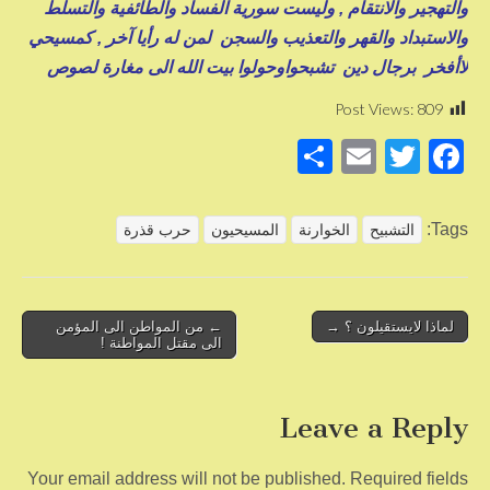
والتهجير والانتقام , وليست سورية الفساد والطائفية والتسلط
والاستبداد والقهر والتعذيب والسجن لمن له رأيا آخر , كمسيحي
لاأفخر برجال دين تشبحواوحولوا بيت الله الى مغارة لصوص
Post Views:
809
S
E
T
F
h
m
wi
a
ar
ail
tt
c
Tags:
التشبيح
الخوارنة
المسيحيون
حرب قذرة
e
er
e
b
o
Post
لماذا لايستقيلون ؟ →
← من المواطن الى المؤمن
الى مقتل المواطنة !
navigation
o
k
Leave a Reply
Your email address will not be published.
Required fields