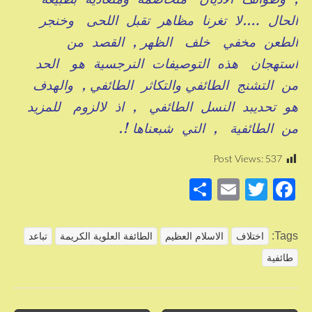
الحال ….لا تغرنا مظاهر تقبل اللحى وخنجر
الطعن مخفي خلف الظهر , القصد من
استهجان هذه التوصيفات النرجسية هو الحد
من التشنج الطائفي والتكاثر الطائفي , والهدف
هو تحديبد النسل الطائفي , اذ لالزوم للمزيد
من الطائفية , التي شبعناها !.
Post Views:
537
S
E
T
F
h
m
wi
a
ar
ail
tt
c
Tags:
اختلاف
الاسلام العظيم
الطائفة العلوية الكريمة
تباعد
e
er
e
طائفية
b
o