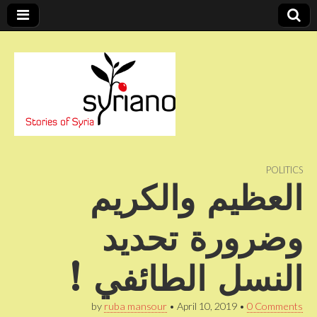
Stories of Syria
syriano
POLITICS
العظيم والكريم
وضرورة تحديد
النسل الطائفي !
by
ruba mansour
•
April 10, 2019
•
0 Comments