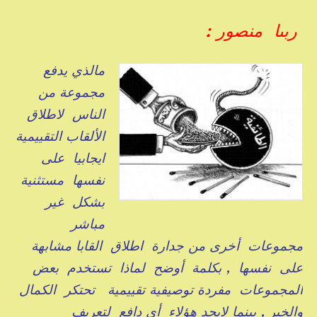
ربىا منصور :
مالذي يدفع
مجموعة من
الناس لاطلاق
الألقاب التقييمية
ايجابيا على
نفسها مستثنية
بشكل غير
مباشر
مجموعات أخرى من جدارة اطلاق القابا مشابهة
على نفسها , بكلمة أوضح لماذا تستخدم بعض
المجموعات مفردة توصيفية تقييمية تحتكر الكمال
والخير , بينما لايجد هؤلاء أي دافع لتعريف