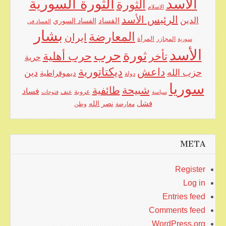
الأسد
الثورة السورية
الثورة
الاسلام
الرئيس الأسد
الدين
الفساد
الفساد السوري
الفساد في
بشار
المعارضة
ايران
المرأة
سورية
المجازر
الأسد
حرب
ثورة
حرب أهلية
تأخر
حرية
ديكتاتورية
داعش
حزب الله
دين
ديموقراطية
دولة
سوريا
شبيحة
طائفية
فساد
عروبة
عنف
سياسة
فتوحات
فشل
نصر الله
معارضة
وطن
META
Register
Log in
Entries feed
Comments feed
WordPress.org