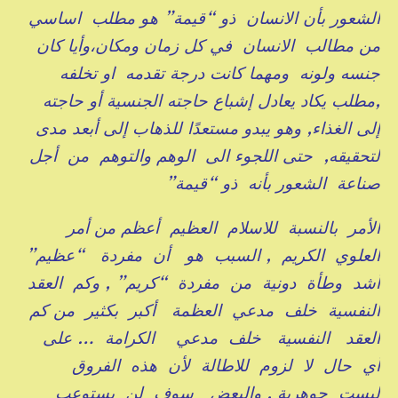
الشعور بأن الانسان ذو “قيمة” هو مطلب اساسي
من مطالب الانسان في كل زمان ومكان،وأيا كان
جنسه ولونه ومهما كانت درجة تقدمه او تخلفه
,مطلب يكاد يعادل إشباع حاجته الجنسية أو حاجته
إلى الغذاء, وهو يبدو مستعدًا للذهاب إلى أبعد مدى
لتحقيقه, حتى اللجوء الى الوهم والتوهم من أجل
صناعة الشعور بأنه ذو “قيمة”
الأمر بالنسبة للاسلام العظيم أعظم من أمر
العلوي الكريم , السبب هو أن مفردة “عظيم”
أشد وطأة دونية من مفردة “كريم” , وكم العقد
النفسية خلف مدعي العظمة أكبر بكثير من كم
العقد النفسية خلف مدعي الكرامة … على
أي حال لا لزوم للاطالة لأن هذه الفروق
ليست جوهرية , والبعض سوف لن يستوعب