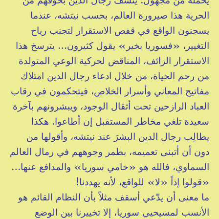
الحرية هذا صيرورة العالم، بحسب نيتشه، عندما
يسجنون الواقع في قفص الاستقرار لتجنب رياح
التغيير، «فسوريا بخير» يقول كثيرون… يترسخ هذا
الاستقرار الزائف، المناقض لحركية الوعي المتولدة
من رحم الحياة، من خلال ادعاء رجال الدين امتلاك
مفاتيح المعاني وأسرار الخلاص، فيتحكمون في رقاب
العباد الرازحين تحت أثقال الوجود، ويبشرونهم بآخرة
سعيدة تلغي مخاطر المستقبل إن أطاعوا. هكذا
يطالِب رجال الدين البشرَ عند نيتشه، وأقولها من
دون أن أتبنى تعميمه، بطمر وجوههم في رمال العالم
السماوي، فالله هو «حامي سوريا» والمدافع عنها…
«قولوا إذاً «لا» للواقع، لأنه يهددنا!
ما معنى أن يدّعي أسقف مثلاً بأن النظام القائم هو
الأنسب لمسيحيي سوريا، إلا تخييرنا بين الوضع