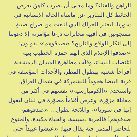
الراهن والفناء؟ وما معنى أن يضرب كاهنٌ بعرض
الحائط كل التقارير عن مأساة الحالة الإنسانية في
سوريا، ليعتبر الحراك الذي انبعث من صراخ صبيةٍ
مسجونين في أقبية مخابرات درعا مؤامرة، إلا دعوتنا
إلى انكار الواقع والتاريخ؟ «صدقوهم» يقولون؛
«صدقوا الإعلام الذي اتهم حمزة الخطيب بنية
اغتصاب النساء، وقلَب مظاهرة الميدان الدمشقية
أفراحاً شعبية بهطول المطر، والأحداث المؤسفة في
قرية البيضا هجوماً للبشمركة في شمال العراق،
واستخدم «الكومبارسية» نفسهم في أكثر من
مقابلة مزوّرة، وعرض أفلاماً مصوّرة في لبنان ليقول
إنها في سوريا»، واللائحة تطول… «صدقوهم،
صدقوهم! فالحرية دسيسة، والحياة مكيدة، والخنوع
للحاضر المدمر جنة يقال فيها: «عيشوا عبيداً حتى