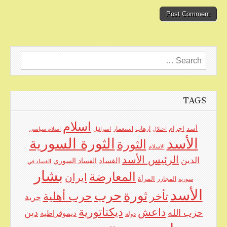
Search
for:
TAGS
اسلام
اجرام
أسد
ارهاب
استعمار
احتلال
اسرائيل
اسلام سياسي
الأسد
الثورة السورية
الثورة
الاسلام
الرئيس الأسد
الدين
الفساد
الفساد السوري
الفساد في
بشار
المعارضة
ايران
المرأة
سورية
المجازر
الأسد
حرب
ثورة
حرب أهلية
تأخر
حرية
ديكتاتورية
داعش
حزب الله
دين
ديموقراطية
دولة