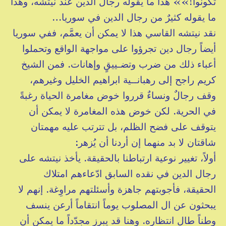
تكونوا!»» هذا ما يقوله رجال الدين عند نيتشه، وهذا
ما يقوله كثيرٌ من رجال الدين في سوريا…
نقد نيتشه القاسي هذا لا يمكن أن يعمَّم، ففي سوريا
أيضاً رجال دين تجرؤوا على مواجهة الواقع وتحملوا
أعباء ذلك من ضرب وتضـييقٍ وإهانات. فمن الشيخ
كريم راجح إلى رهبانــية ابراهيم الخليل وغيرهم،
وقف رجالٌ ونساءٌ قرروا خوض مغامرة الحياة رغبةً
في الحرية. لكن خوض هذه المغامرة لا يمكن أن
يتوقف على فضح الظلم، بل تترتب عليه مهمتان
شاقتان لا بد منهما إن أردنا أن يُزهر:
أولاً، تغيير نوعية ارتباطنا بالحقيقة. يأخذ نيتشه على
رجال الدين في نقده السابق ادّعاءهم امتلاك
الحقيقة، فأجوبتهم جاهزة وأسئلتهم مراوِغة. إنهم لا
يبحثون عن ال المصلوب يوماً انتقاماً أرعن ينسف
وطناً طال انتظاره. وهنا قد يبرز مجدّداً ما يمكن أن