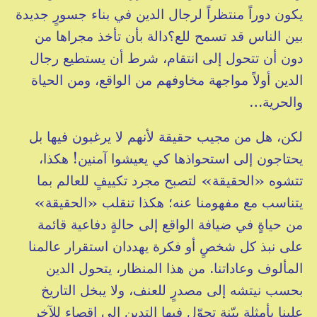
يكون دوراً منتظراً لرجال الدين في بناء جسورٍ جديدة
بين الناس قد تسمح للع؟دالة بأن تأخذ مجراها من
دون أن تتحول إلى انتقام، شرط أن يستطيع رجال
الدين أولاً مواجهة مخاوفهم من الواقع، ومن الحياة
والحرية…
لكن، هل من مجيب حقيقة لأنهم لا يرغبون فيها بل
يحتاجون إلى استحواذها كي يعيشوا آمنين! هكذا،
تتشوه «الحقيقة» لتصبح مجرد تكييفٍ للعالم بما
يتناسب مع مفهومنا عنه؛ هكذا تنقلب «الحقيقة»
من حياةٍ في ضيافة الواقع إلى حالةٍ دفاعية قائمة
على نبذ كل شخصٍ أو فكرة يهددان استقرار عالمنا
المألوف وعاداتنا. من هذا المنظار، يتحول الدين
بحسب نيتشه إلى مصدرٍ للعنف، ولا يبخل التاريخ
علينا بأمثلة بيّنة تحوّل فيها التدين إلى إقصاءٍ للآخر