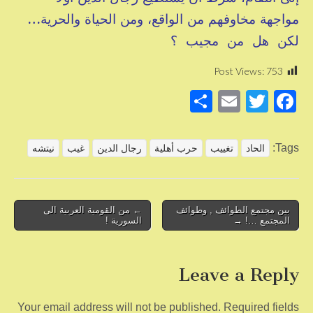
مواجهة مخاوفهم من الواقع، ومن الحياة والحرية…
لكن هل من مجيب ؟
Post Views:
753
S
E
T
F
h
m
wi
a
ar
ail
tt
c
Tags:
الحاد
تغييب
حرب أهلية
رجال الدين
غيب
نيتشه
e
er
e
b
o
Post
بين مجتمع الطوائف , وطوائف
← من القومية العربية الى
المجتمع …! →
السورية !
navigation
o
k
Leave a Reply
Your email address will not be published.
Required fields