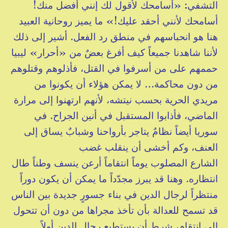
التشفي: «أسامحك لأقول لك إنني أفضل منك!
أسامحك لأنني أحقد عليك!» ما يميز روحانية العبيد
هنا هو انحباسهم في منطق رد الفعل. أشير إلى ذلك
لأننا شاهدنا جميعاً كيف أفرغ بعضٌ من «أحرار» ليبيا
حممهم على من أسرفوا في القتل، فأذلوهم وقتلوهم
من دون محاكمة… لا يمكن هؤلاء أن يكونوا من
مريدي الحرية بحسب نيتشه، لأنهم ارتهنوا إلى مرارة
الماضي، فأذابوا المستقبل في أنين الجراح. في
سوريا أيضاً نظامٌ يتاجر بأرواحنا وشبابٌ يساق إلى
العنف، وكم أخشى أن ينقلب غضب
الشارع المصلوب يوماً انتقاماً أرعن ينسف وطناً طال
انتظاره. وهنا قد يبرز مجدّداً ما يمكن أن يكون دوراً
منتظراً لرجال الدين في بناء جسورٍ جديدة بين الناس
قد تسمح للعدالة بأن تأخذ مجراها من دون أن تتحول
إلى انتقام، شرط أن يستطيع رجال الدين أولاً