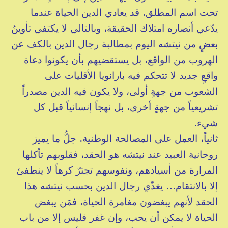
تحت اسم المطلق. قد يعادي الدين الحياة عندما
يدّعي أنصاره امتلاك الحقيقة، وبالتالي لا يكتفي تأوينُ
بعضٍ من نيتشه اليوم بمطالبة رجال الدين بالكف عن
الهروب من الواقع، بل يستقضيهم بأن يكونوا دعاة
واقعٍ جديد لا تتحكم فيه بارانويا الأقليات على
الشعوب من جهةٍ أولى، ولا يكون فيه الدين مصدراً
تشريعياً من جهةٍ أخرى، بل نهجاً إنسانياً قبل كل
شيء.
ثانياً، العمل على المصالحة الوطنية. جلُّ ما يميز
روحانية العبيد عند نيتشه هو الحقد، فقلوبهم تأكلها
المرارة من أسيادهم، ونفوسهم تجترّ كرهاً لا ينطفئ
إلا بالانتقام… يغذّي رجال الدين بحسب نيتشه هذا
الحقد لأنهم يبغضون مغامرة الحياة، فمَن يبغض
الحياة لا يمكن أن يحب، وإن غفر فليس إلا من باب