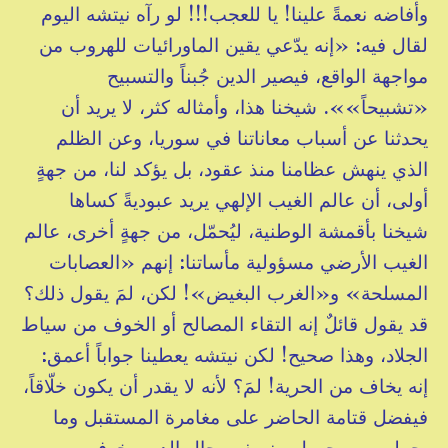
وأفاضه نعمةً علينا! يا للعجب!!! لو رآه نيتشه اليوم
لقال فيه: «إنه يدّعي يقين الماورائيات للهروب من
مواجهة الواقع، فيصير الدين جُبناً والتسبيح
«تشبيحاً»». شيخنا هذا، وأمثاله كثر، لا يريد أن
يحدثنا عن أسباب معاناتنا في سوريا، وعن الظلم
الذي ينهش عظامنا منذ عقود، بل يؤكد لنا، من جهةٍ
أولى، أن عالم الغيب الإلهي يريد عبوديةً كساها
شيخنا بأقمشة الوطنية، ليُحمّل، من جهةٍ أخرى، عالم
الغيب الأرضي مسؤولية مأساتنا: إنهم «العصابات
المسلحة» و«الغرب البغيض»! لكن، لمَ يقول ذلك؟
قد يقول قائلٌ إنه التقاء المصالح أو الخوف من سياط
الجلاد، وهذا صحيح! لكن نيتشه يعطينا جواباً أعمق:
إنه يخاف من الحرية! لمَ؟ لأنه لا يقدر أن يكون خلّاقاً،
فيفضل قتامة الحاضر على مغامرة المستقبل وما
يحمله من مجهول. ينسف رجال الدين بخوفهم من