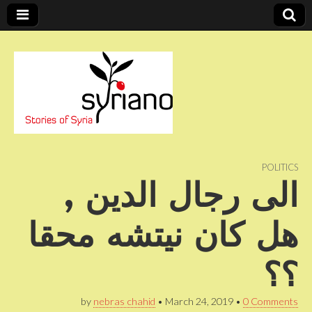
Stories of Syria
syriano
POLITICS
الى رجال الدين ,
هل كان نيتشه محقا
؟؟
by
nebras chahid
•
March 24, 2019
•
0 Comments