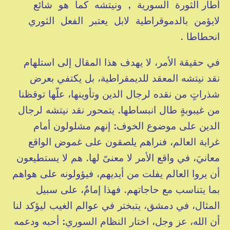
أطار الثورة السورية , ونيتشه كما هو شائع
لايؤمن بالدموقراطية لابل يعتبر الفعل الثوري
انحطاطا .
في حقيقة الأمر، لا يهدف هذا المقال إلى استلهام
نقد نيتشه المعقد للديمقراطية، بل يكتفي بعرض
شذراتٍ من نقده لرجال الدين وتأوينها، علّها توقظنا
من غيبوبةٍ طال انبساطها. يتمحور نقد نيتشه لرجال
الدين على موضوع الخوف: إنهم مشلولون أمام
غرابة العالم، فنراهم يلصقون على غموض الواقع
معانيَ، في واقع الأمر لا معنىً لها. هم لا يستطيعون
أن يروا العالم يفلت من أيديهم، فيؤولونه على هواهم
بما يتناسب مع حاجاتهم. فهذا إمامٌ، على سبيل
المثال، في دمشق، يتبختر في عوالم الغيب ليؤكد لنا
أن الله، عز وجل، اختار النظام السوري: أحبه ودعمه