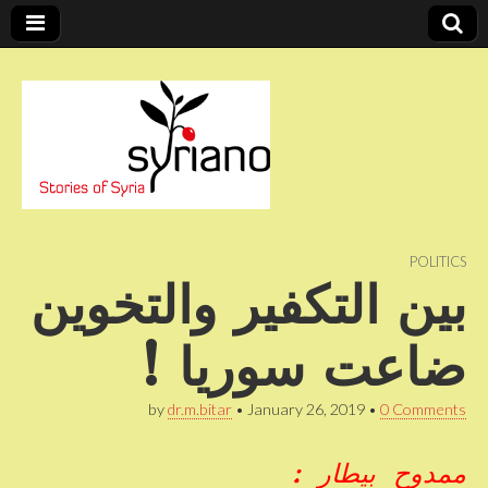
Stories of Syria
syriano
POLITICS
بين التكفير والتخوين
ضاعت سوريا !
by
dr.m.bitar
•
January 26, 2019
•
0 Comments
ممدوح بيطار :