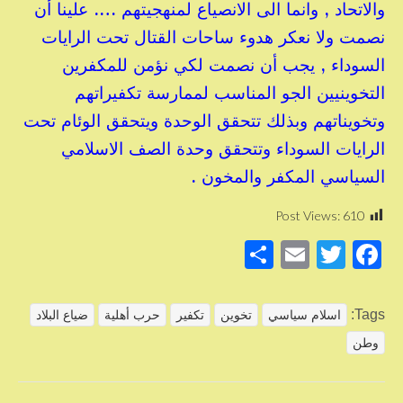
والاتحاد , وانما الى الانصياع لمنهجيتهم …. علينا أن
نصمت ولا نعكر هدوء ساحات القتال تحت الرايات
السوداء , يجب أن نصمت لكي نؤمن للمكفرين
التخوينيين الجو المناسب لممارسة تكفيراتهم
وتخويناتهم وبذلك تتحقق الوحدة ويتحقق الوئام تحت
الرايات السوداء وتتحقق وحدة الصف الاسلامي
السياسي المكفر والمخون .
Post Views:
610
S
E
T
F
h
m
wi
a
ar
ail
tt
c
Tags:
اسلام سياسي
تخوين
تكفير
حرب أهلية
ضياع البلاد
e
er
e
وطن
b
o