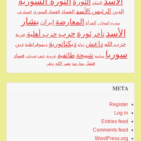
الأسد
الثورة السورية
الثورة
الاسلام
الرئيس الأسد
الدين
الفساد
الفساد السوري
الفساد في
بشار
المعارضة
ايران
المرأة
سورية
المجازر
الأسد
حرب
ثورة
حرب أهلية
تأخر
حرية
ديكتاتورية
داعش
حزب الله
دين
ديموقراطية
دولة
سوريا
شبيحة
طائفية
فساد
عروبة
عنف
سياسة
فتوحات
فشل
نصر الله
معارضة
وطن
META
Register
Log in
Entries feed
Comments feed
WordPress.org