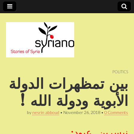
Stories of Syria
syriano
POLITICS
بين تمظهرات الدولة
الأبوية ودولة الله !
by
nesrin abboud
•
November 26, 2018
•
0 Comments
نيسرين عبود: