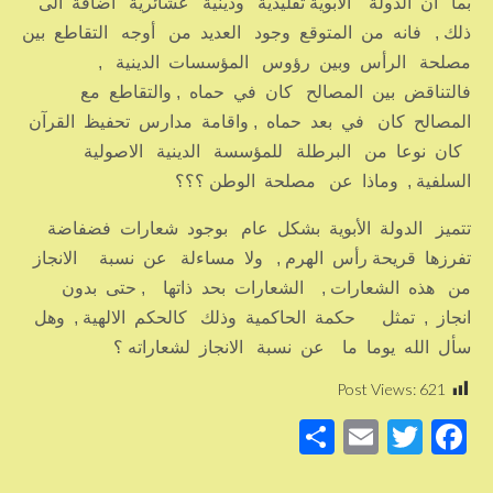
بما أن الدولة الأبوية تقليدية ودينية عشائرية اضافة الى
ذلك , فانه من المتوقع وجود العديد من أوجه التقاطع بين
مصلحة الرأس وبين رؤوس المؤسسات الدينية ,
فالتناقض بين المصالح كان في حماه , والتقاطع مع
المصالح كان في بعد حماه , واقامة مدارس تحفيظ القرآن
كان نوعا من البرطلة للمؤسسة الدينية الاصولية
السلفية , وماذا عن مصلحة الوطن ؟؟؟
تتميز الدولة الأبوية بشكل عام بوجود شعارات فضفاضة
تفرزها قريحة رأس الهرم , ولا مساءلة عن نسبة الانجاز
من هذه الشعارات , الشعارات بحد ذاتها , حتى بدون
انجاز , تمثل حكمة الحاكمية وذلك كالحكم الالهية , وهل
سأل الله يوما ما عن نسبة الانجاز لشعاراته ؟
Post Views:
621
S
E
T
F
h
m
wi
a