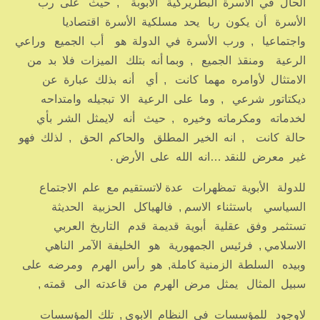
الحال في الأسرة البطريركية الأبوبة , حيث على رب
الأسرة أن يكون ربا يحد مسلكية الأسرة اقتصاديا
واجتماعيا , ورب الأسرة في الدولة هو أب الجميع وراعي
الرعية ومنقذ الجميع , وبما أنه بتلك الميزات فلا بد من
الامتثال لأوامره مهما كانت , أي أنه بذلك عبارة عن
ديكتاتور شرعي , وما على الرعية الا تبجيله وامتداحه
لخدماته ومكرماته وخيره , حيث أنه لايمثل الشر بأي
حالة كانت , انه الخير المطلق والحاكم الحق , لذلك فهو
غير معرض للنقد …انه الله على الأرض .
للدولة الأبوية تمظهرات عدة لاتستقيم مع علم الاجتماع
السياسي باستثناء الاسم , فالهياكل الحزبية الحديثة
تستثمر وفق عقلية أبوية قديمة قدم التاريخ العربي
الاسلامي , فرئيس الجمهورية هو الخليفة الآمر الناهي
وبيده السلطة الزمنية كاملة, هو رأس الهرم ومرضه على
سبيل المثال يمثل مرض الهرم من قاعدته الى قمته ,
لاوجود للمؤسسات في النظام الابوي , تلك المؤسسات