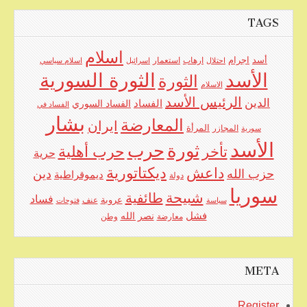
TAGS
اسلام
اجرام
أسد
ارهاب
استعمار
احتلال
اسرائيل
اسلام سياسي
الأسد
الثورة السورية
الثورة
الاسلام
الرئيس الأسد
الدين
الفساد
الفساد السوري
الفساد في
بشار
المعارضة
ايران
المرأة
سورية
المجازر
الأسد
حرب
ثورة
حرب أهلية
تأخر
حرية
ديكتاتورية
داعش
حزب الله
دين
ديموقراطية
دولة
سوريا
شبيحة
طائفية
فساد
عروبة
عنف
سياسة
فتوحات
فشل
نصر الله
معارضة
وطن
META
Register