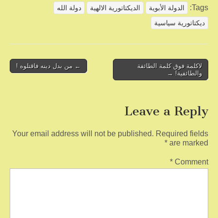
ar
ail
tt
c
Tags:
الدولة الأبوية
الديكتاتورية الالهية
دولة الله
e
er
e
ديكتاتورية سياسية
b
o
o
Post
لاكلمة فوق كلمة الطائفة
← من بدل دينه فاقتلوه !
والطائفية! →
navigation
k
Leave a Reply
Your email address will not be published.
Required fields
*
are marked
*
Comment