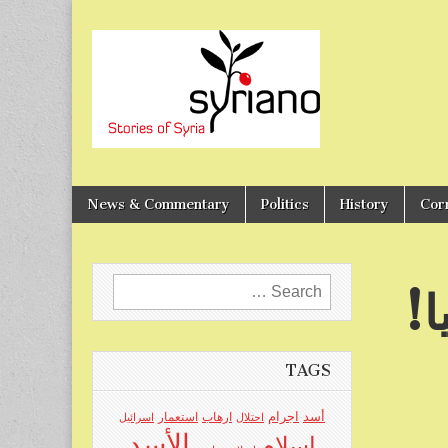
Stories of Syria
syriano
News & Commentary
Politics
History
Cor
Search
ا!
for:
TAGS
اجرام
أسد
ارهاب
استعمار
احتلال
اسرائيل
الأسد
اسلام