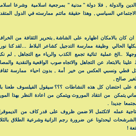
دين والدولة , فلا دولة ” مدنية ” بمرجعية اسلامية وشرعا اسلاميا
لاجتماعي السياسي , وهذا حقيقة ماتتم ممارسته في الدول المتقدم
ان كان بالامكان اظهاره على الشاشة , بتحرير الثقافة من الخراف
كلها الحالي وظيفة ممارسة التدجيل كشاعر البلاط …لقد كنا نورا 
وجهلا ..الخ عملية ثنائية تجمع الكذب والرياء مع التجاهل , لم ن
لينا بالابتعاد عن التجاهل والاتجاه صوب الواقعية والنقدية والمص
شكل قطي ونسبي العكس من خير أمة , بدون احياء ممارسة ثقاف
ير صالح ,
رة على احتضان كل هذه النشاطات ؟؟؟ سيقول الفيلسوف طعنا بال
علماني يتمكن من انتقاد الموروث ويتمكن من اعادة النظر بهذا الم
تمعا جديدا .
 انتاجية عمله لاتكتمل الا ضمن ظروف على قدر كاف من الديموقر
لشرشحات ليحدثونا عن ضرورة رجم الزانية وشرعية الطلاق بالثلاث
عة !