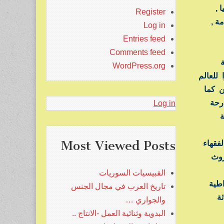
 ,
Register
ة ,
Log in
Entries feed
Comments feed
ة
WordPress.org
للعالم
كن كما
ارحة
Log in
ة
Most Viewed Posts
فقهاء
وروث
القبيسيات السوريات
اطية
تاريخ العرب في مجال الجنس
ة
والجواري …
البدوية وثنائية العمل -الانتاج ..