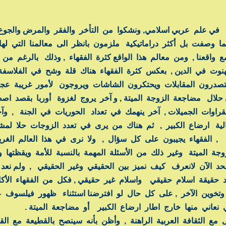
 في علم عربي اسلامي, ونشكوا من التأخر والفقر والمرض والجوع ,
ما وصفت بل أكثر دراماتيكية ملزمون بانظر الى معالمنا التي لها
واقعنا , ومن معالم هذا الواقع كثرة الفقهاء , وذلك بالرغم من 
هنوت في الدين , بعكس كثرة الفقهاء هناك قلة وشح في الفلاسفة
تصدرون المقابلات ويحتكرون الشاشات ويروجون لأمور غريبة عجي
حلال مضاجعة الزوجة الميتة , و آخر يروج لغزوة أوربا بقصد اصط
راوات الجميلات , آخر ينهمك في تعداد الحوريات في الجنة , و
لية ارضاع الكبير , ثم هناك من يرى في تعدد الزوجات حلا لمشا
, الفقهاء يجيبون على كل سؤال , ولا نرى في هذا العالم الغ
 الميتة وغير ذلك من الأسئلة المهمة بالنسبة للأمة ويقظتها وت
ولحد الآن لانعرف كيف نميز بين الحقيقي وغير الحقيقي , ولم نع
د حقيقة اسلام حقيقي واسلام غير حقيقي , فكل من الفقهاء الأكا
ير وتخوين الآخر , على كل حال لو افترضنا استثناء ظهور فيلسوف 
عاني منها خارج اطار ارضاع الكبير أو مضاجعة الميتة .
مع الثقافة العربية الراهنة , وأظن بأنه سينصح بالقطيعة مع الق