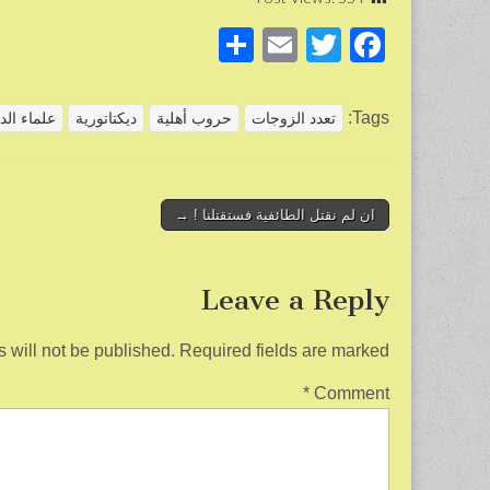
S
E
T
F
h
m
wi
a
ar
ail
tt
c
Tags:
تعدد الزوجات
حروب أهلية
ديكتاتورية
علماء الدن
e
er
e
b
o
Post
ان لم نقتل الطائفية فستقتلنا ! →
navigation
o
k
Leave a Reply
 will not be published.
Required fields are marked
*
Comment