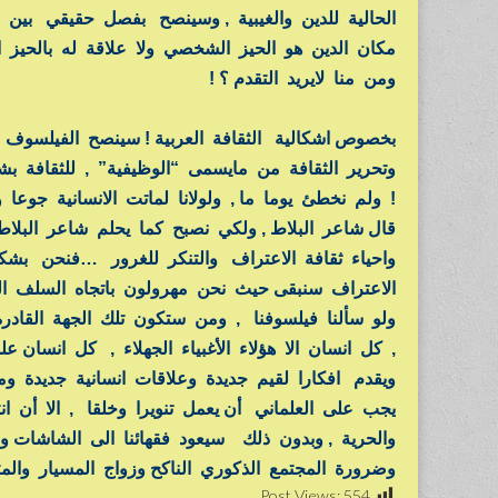
الحالية للدين والغيبية , وسينصح بفصل حقيقي بين ال
مكان الدين هو الحيز الشخصي ولا علاقة له بالحيز ا
ومن منا لايريد التقدم ؟ !
بخصوص اشكالية الثقافة العربية ! سينصح الفيلسوف 
وتحرير الثقافة من مايسمى “الوظيفية” , للثقافة بش
! ولم نخطئ يوما ما , ولولانا لماتت الانسانية جوعا 
قال شاعر البلاط , ولكي نصبح كما يحلم شاعر البلاط ع
واحياء ثقافة الاعتراف والتنكر للغرور …فنحن ب
الاعتراف سنبقى حيث نحن مهرولون باتجاه السلف الغ
ولو سألنا فيلسوفنا , ومن ستكون تلك الجهة القاد
, كل انسان الا هؤلاء الأغبياء الجهلاء , كل انسان 
ويقدم افكارا لقيم جديدة وعلاقات انسانية جديدة ومج
يجب على العلماني أن يعمل تنويرا وخلقا , الا أن
والحرية , وبدون ذلك سيعود فقهائنا الى الشاشات وا
وضرورة المجتمع الذكوري الناكح وزواج المسيار والمت
Post Views:
554