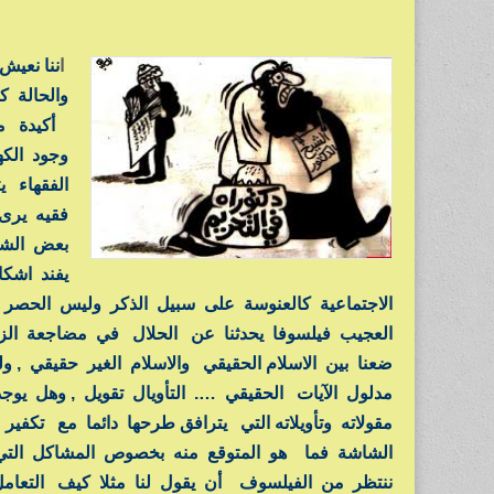
ا
ننا نعيش
والحالة ك
أكيدة مع 
وجود الك
الفقهاء ي
فقيه يرى 
بعض الشق
يفند اشكا
الاجتماعية كالعنوسة على سبيل الذكر وليس الحصر 
العجيب فيلسوفا يحدثنا عن الحلال في مضاجعة الزوجة
ضعنا بين الاسلام الحقيقي والاسلام الغير حقيقي , 
مدلول الآيات الحقيقي …. التأويال تقويل , وهل يوج
مقولاته وتأويلاته التي يترافق طرحها دائما مع تكف
الشاشة فما هو المتوقع منه بخصوص المشاكل التي ن
ننتظر من الفيلسوف أن يقول لنا مثلا كيف التعامل 