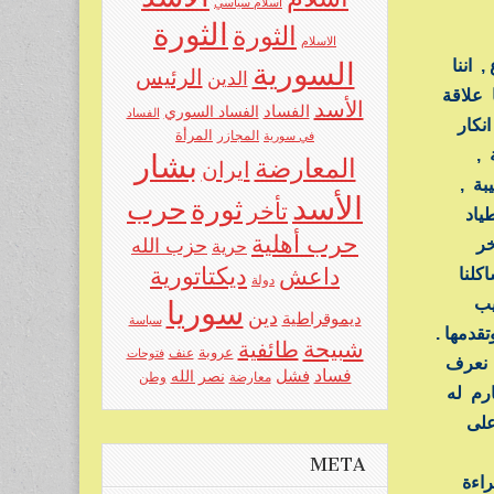
اسلام سياسي
الثورة
الثورة
الاسلام
 اننا
السورية
الرئيس
الدين
 علاقة
الأسد
الفساد
الفساد السوري
الفساد
انكار
المرأة
في سورية
المجازر
 ,
بشار
المعارضة
ايران
بة ,
الأسد
حرب
ثورة
تأخر
ياد
حرب أهلية
حزب الله
آخر
حرية
ديكتاتورية
داعش
كلنا
دولة
ريب
سوريا
دين
ديموقراطية
سياسة
قدمها .
شبيحة
طائفية
عروبة
عنف
فتوحات
د نعرف
فساد
فشل
نصر الله
معارضة
وطن
رم له
على
META
راءة