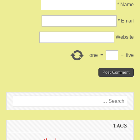
*
Name
*
Email
Website
one
=
−
five
Search
for:
TAGS