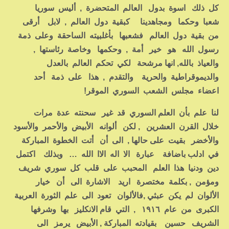
كل ذلك اسوة بدول العالم المتحضرة , أليس سوريا
شعبا وحكما ومجاهدينا كبقية دول العالم , لابل أرقى
من بقية دول العالم فشعبها بأغلبيته الساحقة وعلى ذمة
رسول الله هو خير أمة , وحكمها وخاصة رئاستها ,
والعياذ بالله, انها مرشحة لكي تحكم العالم بالعدل
والديموقراطية والحرية والتقدم , هذا على ذمة أحد
اعضاء مجلس الشعب السوري الموقر!
لنا علم بأن العلم السوري قد غير سحنته عدة مرات
خلال القرن العشرين , لكن ألوانه الأبيض والأحمر والأسود
والأخضر بقيت على حالها , الى أن أتت الخطوة المباركة
في ادلب باضافة عبارة الا اله الاا الله … وبذلك اكتمل
دين ودنيا هذا العلم المحبب على قلب كل سوري شريف
ومؤمن , بكلمة مختصرة اريد الاشارة الى أن خيار
الألوان لم يكن عبثي ,فالألوان تعود الى علم الثورة العربية
الكبرى من عام ١٩١٦ , التي قام الانكليز بها وشرفها
الشريف حسين بقيادته المباركة , الأبيض يرمز الى