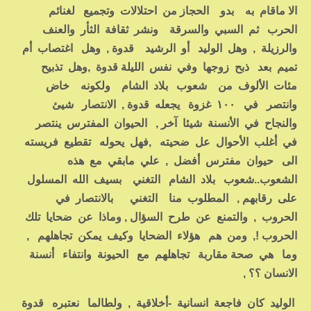
الا ماقام به بدو الحجاز من احتلالات وتجميع لغنائم
الحرب ثم السبي والسرقة ونشر ثقافة الثأر والعنف
والرزيلة , وهل الوليد أو الرشيد قدوة , وهل اغتصاب أم
تميم بعد ذبح زوجها وفي نفس الليلة قدوة ,وهل تذبيح
مئات الألوف من شعوب بلاد الشام ولكونه خاض
وانتصر في ١٠٠ غزوة يجعله قدوة , الانتصار شيئ
والنجاح في الأنسنة شيئا آخر , الحيوان المفترس ينتصر
في أغلب الأحوال عل ضحيته ,فهل يحوله تقطيع فريسته
الى حيوان مفترس أفضل , علي مابقي مع هذه
الشعوب..شعوب بلاد الشام التغني بسيف الله المسلول
على رقابهم , المطلوب منا التغني بالانتصار في
الحروب , والتمنع عن طرح السؤال , وماذا عن ضحايا تلك
الحروب !, ومن هم هؤلاء الضحايا وكيف يمكن تجاهلهم ,
وما هي صحة مقاربة تجاهلهم مع الحيونة وانتفاء أنسنة
الانسان ؟؟ ,
الوليد كان فاجعة انسانية -أخلاقية , ولطالما نعتبره قدوة