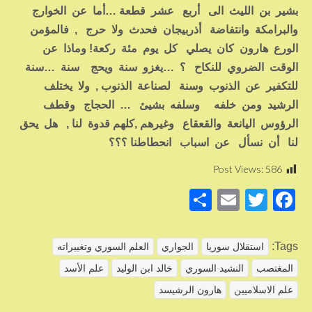
بشير بن الليث الى أربع عشر قطعة …أما عن الخوارج
والبرامكة وانتفاضة أذربيجان فحدث ولا حرج , فالمؤمن
الورع هارون كان يصلي كل يوم مئة ركعة! وماذا عن
الوقت الضروي للنكاح ؟ …يغزو سنة ويحج سنة …سنة
للتكفير عن الذنوب وسنة لصناعة الذنوب , ولا يختلف
الرشيد ومن خلفه وسلفه بشيئ … الحجاج وقطف
الرؤوس اليانعة والقعقاع وغيرهم ,كلهم قدوة لنا , هل يحق
لنا أن نسأل عن اسباب انحطاطنا ؟؟؟
Post Views:
586
S
E
T
F
h
m
wi
a
ar
ail
tt
c
Tags:
استقلال سوريا
الجواري
العلم السوري وتغييراته
e
er
e
المغتصب
النشيد السوري
خالد ابن الوليد
علم الأسد
b
علم الاسلاميين
هارون الرشيسد
o