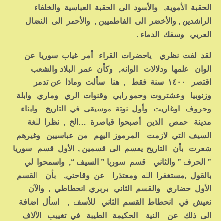
الحقبة الأموية, والأسود الى الحقبة العباسية والخلفاء
الراشدين , والأخضر الى الفاطميين , والأحمر الى النضال
العربي وسفك الدماء .
لقد لفت نظري ياحضرات القراء أمر غياب سوريا عن
الوان علمها ودلالات الوانه, وكأن عمر البلاد والشعب
اقتصر ١٤٠٠ سنة فقط , هنا سألت وماذا عن تدمر
وزنوبيا وعشتروت وحمو رابي وقنوات الري وماري وابلة
وحروف اوغاريت وأول نوتة موسيقى في التاريخ وابناء
مدينة حمص الذين أصبحوا قياصرة …الخ , نظرا للغة
السيف التي لازمت المرموز اليهم من عباسيين وغيرهم
شعرت بأن التاريخ يقسم الى قسمين , الأول قسم سوريا
” الحرف ” والثاني قسم سوريا ” السيف “, واسمحوا لي
بالقول ,مستغفرا الله ومعتذرا عن وقاحتي, بأن القسم
الأول حضاري والقسم الثاني بربري انحطاطي , والآن
نعيش في انحطاط القسم الثاني للأسف , اسأل اضافة
الى ذلك عن النية الحكيمة الطيبة في تغييب الآلاف