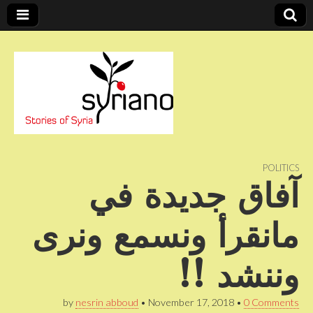
Stories of Syria
syriano
POLITICS
آفاق جديدة في
مانقرأ ونسمع ونرى
وننشد !!
by
nesrin abboud
•
November 17, 2018
•
0 Comments