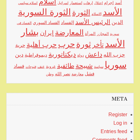
اسلام
اجرام
أسد
ارهاب
استعمار
احتلال
اسرائيل
اسلام سياسي
الأسد
الثورة السورية
الثورة
الاسلام
الرئيس الأسد
الدين
الفساد
الفساد السوري
الفساد في
بشار
المعارضة
ايران
المرأة
سورية
المجازر
الأسد
حرب
ثورة
حرب أهلية
تأخر
حرية
ديكتاتورية
داعش
حزب الله
دين
ديموقراطية
دولة
سوريا
شبيحة
طائفية
فساد
عروبة
عنف
سياسة
فتوحات
فشل
نصر الله
معارضة
وطن
META
Register
Log in
Entries feed
Comments feed