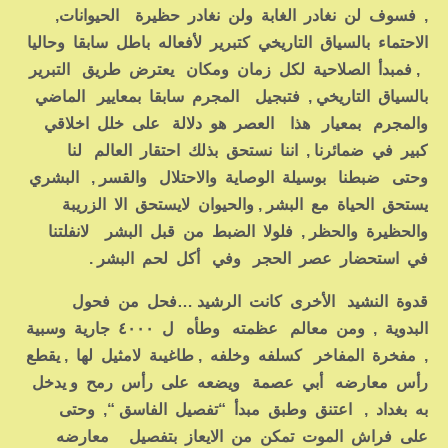
, فسوف لن نغادر الغابة ولن نغادر حظيرة الحيوانات,
الاحتماء بالسياق التاريخي كتبرير لأفعاله باطل سابقا وحاليا
, فمبدأ الصلاحية لكل زمان ومكان يعترض طريق التبرير
بالسياق التاريخي , فتبجيل المجرم سابقا بمعايير الماضي
والمجرم بمعيار هذا العصر هو دلالة على خلل اخلاقي
كبير في ضمائرنا , اننا نستحق بذلك احتقار العالم لنا
وحتى ضبطنا بوسيلة الوصاية والاحتلال والقسر , البشري
يستحق الحياة مع البشر , والحيوان لايستحق الا الزريبة
والحظيرة والحظر , فلولا الضبط من قبل البشر لانفلتنا
في استحضار عصر الحجر وفي أكل لحم البشر .
قدوة النشيد الأخرى كانت الرشيد …فحل من فحول
البدوية , ومن معالم عظمته وطأه ل ٤٠٠٠ جارية وسبية
, مفخرة المفاخر كسلفه وخلفه , طاغيىة لامثيل لها , يقطع
رأس معارضه أبي عصمة ويضعه على رأس رمح و يدخل
به بغداد , اعتنق وطبق مبدأ “تفصيل الفاسق “, وحتى
على فراش الموت تمكن من الايعاز بتفصيل معارضه