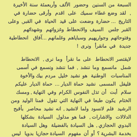
السبعة من السنين وحضور الألف وأربعمئة سنة الأخيرة
, لقد وضع غطاء سميك على اقدم وأرقى حضارة في
التاريخ … حضارة وضعت على قيد الحياة في القبر, وعلى
القبر جلس السيف والانحطاط وغزواتهم وشهدائهم
وفتوحاتهم وجواريهيم وسباياهم وغلمانهم …آفاق انحطاطية
جديدة في مانقرأ ونرى !
لايقتصر الانحطاط على ما نقرأ وما نرى , الانحطاط
شمل مانسمع وما ننشد , فما ننشد ونسمع في أسمى
المناسبات الوطنية هو نشيد خليل مردم بيك والأخوة
فليفل المسمى نشيد حماة الديار … حماة الديار عليكم
سلام أبت أن تذل النفوس الكرام وفي النهاية , ومسك
الختام يكون طبعا في النهاية التي تقول فمنا الوليد ومن
الرشيد فلم لانسود ولما لانشيد , انه نشيد محاصر بأقبح
الدلالات والاشارات , فما هو مدلول السيادة بشكلها
البدوي الحجازي , هل السيادة بالفضيلة وهل السيادة
بخدمة البشرية ؟ أو أن مفهوم السيادة حجازيا بدويا ليس