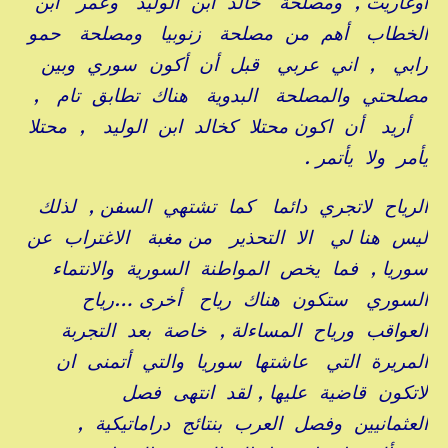
أوغاريت , ومصلحة خالد ابن الوليد وعمر ابن
الخطاب أهم من مصلحة زنوبيا ومصلحة حمو
رابي , اني عربي قبل أن أكون سوري وبين
مصلحتي والمصلحة البدوية هناك تطابق تام ,
أريد أن اكون محتلا كخالد ابن الوليد , محتلا
يأمر ولا يأتمر .
الرياح لاتجري دائما كما تشتهي السفن , لذلك
ليس هنا لي الا التحذير من مغبة الاغتراب عن
سوريا , فما يخص المواطنة السورية والانتماء
السوري ستكون هناك رياح أخرى …رياح
العواقب ورياح المساءلة , خاصة بعد التجربة
المريرة التي عاشتها سوريا والتي أتمنى ان
لاتكون قاضية عليها , لقد انتهى فصل
العثمانيين وفصل العرب بنتائج دراماتيكية ,