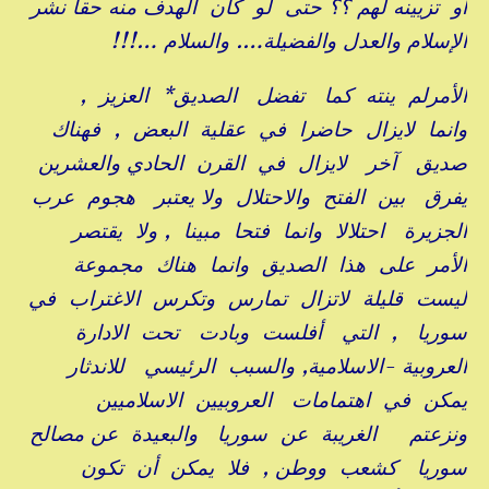
أو تزيينه لهم ؟؟ حتى لو كان الهدف منه حقا نشر
الإسلام والعدل والفضيلة…. والسلام …!!!
الأمرلم ينته كما تفضل الصديق* العزيز ,
وانما لايزال حاضرا في عقلية البعض , فهناك
صديق آخر لايزال في القرن الحادي والعشرين
يفرق بين الفتح والاحتلال ولا يعتبر هجوم عرب
الجزيرة احتلالا وانما فتحا مبينا , ولا يقتصر
الأمر على هذا الصديق وانما هناك مجموعة
ليست قليلة لاتزال تمارس وتكرس الاغتراب في
سوريا , التي أفلست وبادت تحت الادارة
العروبية -الاسلامية, والسبب الرئيسي للاندثار
يمكن في اهتمامات العروبيين الاسلاميين
ونزعتم الغريبة عن سوريا والبعيدة عن مصالح
سوريا كشعب ووطن , فلا يمكن أن تكون