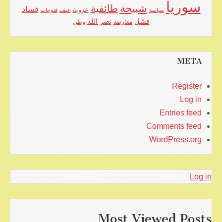
سوريا
شبيحة
طائفية
فساد
عروبة
عنف
سياسة
فتوحات
فشل
نصر الله
معارضة
وطن
META
Register
Log in
Entries feed
Comments feed
WordPress.org
Log in
Most Viewed Posts