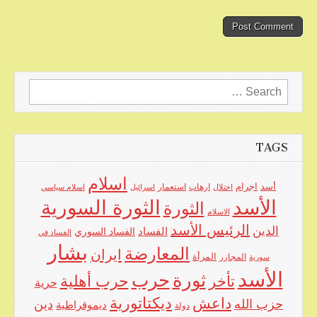
Search
for:
TAGS
اسلام
اجرام
أسد
ارهاب
استعمار
احتلال
اسرائيل
اسلام سياسي
الأسد
الثورة السورية
الثورة
الاسلام
الرئيس الأسد
الدين
الفساد
الفساد السوري
الفساد في
بشار
المعارضة
ايران
المرأة
سورية
المجازر
الأسد
حرب
ثورة
حرب أهلية
تأخر
حرية
ديكتاتورية
داعش
حزب الله
دين
ديموقراطية
دولة