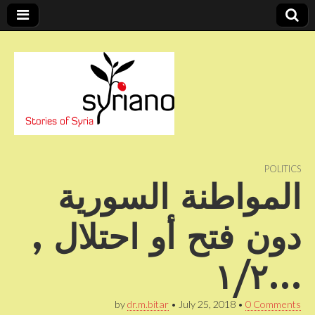
Stories of Syria
syriano
POLITICS
المواطنة السورية
دون فتح أو احتلال ,
…١/٢
by
dr.m.bitar
•
July 25, 2018
•
0 Comments