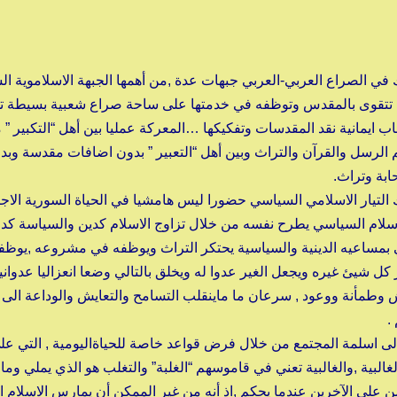
 في الصراع العربي-العربي جبهات عدة ,من أهمها الجبهة الاسلاموية ال
 تتقوى بالمقدس وتوظفه في خدمتها على ساحة صراع شعبية بسيطة 
اب ايمانية نقد المقدسات وتفكيكها …المعركة عمليا بين أهل “التكبير ” 
م الرسل والقرآن والتراث وبين أهل “التعبير ” بدون اضافات مقدسة وب
بة وتراث.
 التيار الاسلامي السياسي حضورا ليس هامشيا في الحياة السورية الاج
اسلام السياسي يطرح نفسه من خلال تزاوج الاسلام كدين والسياسة كدو
ي بمساعيه الدينية والسياسية يحتكر التراث ويوظفه في مشروعه ,يوظف
كل شيئ غيره ويجعل الغير عدوا له ويخلق بالتالي وضعا انعزاليا عدوانيا 
وطمأنة ووعود , سرعان ما ماينقلب التسامح والتعايش والوداعة ال
.
الى اسلمة المجتمع من خلال فرض قواعد خاصة للحياةاليومية , التي عل
لغالبية ,والغالبية تعني في قاموسهم “الغلبة” والتغلب هو الذي يملي وما
يمن على الآخرين عندما يحكم ,اذ أنه من غير الممكن أن يمارس الاسلام ا