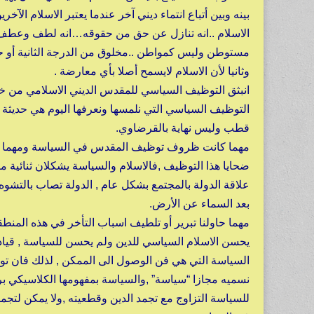
بينه وبين أتباع انتماء ديني آخر عندما يعتبر الاسلام ال
الاسلام ..انه تنازل عن حق من حقوقه…انه لطف وعطف ,
مستوطن وليس كمواطن ..مخلوق من الدرجة الثانية أو حتى 
وثانيا لأن الاسلام لايسمح أصلا بأي معارضة .
انبثق التوظيف السياسي للمقدس الديني الاسلامي من خلال
التوظيف السياسي التي نلمسها ونعرفها اليوم هي حديثة ب
قطب وليس نهاية بالقرضاوي.
مهما كانت ظروف توظيف المقدس في السياسة ومهما بلغ ا
ضحايا هذا التوظيف ,فالاسلام والسياسة يشكلان ثنائية مت
علاقة الدولة بالمجتمع بشكل عام , الدولة تصاب بالتشوه
بعد السماء عن الأرض.
مهما حاولنا تبرير أو تلطيف اسباب التأخر في هذه المنطقة
يحسن الاسلام السياسي للدين ولم يحسن للسياسة , قيادة 
السياسة التي هي فن الوصول الى الممكن , لذلك فان توظ
نسميه مجازا “سياسة” ,والسياسة بمفهومها الكلاسيكي براء
للسياسة التزاوج مع تجمد الدين وقطعيته ,ولا يمكن لتجمد