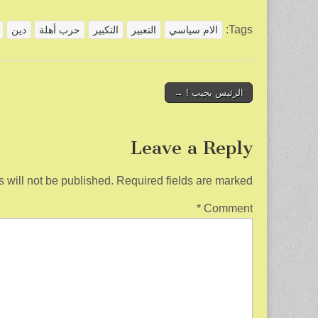
h
m
wi
a
ar
ail
tt
c
Tags:
الام سياسي
التعبير
التكبير
حرب أهلة
دين
e
er
e
b
o
Post
الرئيس يجيب ! →
navigation
o
k
Leave a Reply
 will not be published.
Required fields are marked
*
Comment