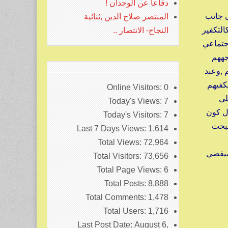
دفاعا عن الوجدان !
ى جانب
المنتصر صلاح الدين ,ثنائية
التكفير
النجاح- الانتصار ..
اجتماعي
جههم
 ,وعند
كفيهم
Online Visitors:
0
لى
Today's Views:
7
ول كون
Today's Visitors:
7
صبحت
Last 7 Days Views:
1,614
Total Views:
72,964
 سيقضي
Total Visitors:
73,656
Total Page Views:
6
Total Posts:
8,888
Total Comments:
1,478
Total Users:
1,716
Last Post Date:
August 6,