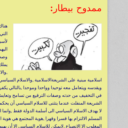
ممدوح بيطار:
هناك
التي
لأسب
اليه
وصحا
يملك
,وال
اسلامية مبنية على الشريعةالاسلامية ,والاسلام السياس
ويقدسه ويتعامل معه توحيدا وواحدا وموحدا ,بالتالي يكفر 
في التخفيف من حدته وصفات الترقيع من تسامح وتعايش 
الشريعة المنفلت عندما يتثنى للاسلام السياسي أن يحكم 
لا يهدف الاسلام السياسي الى أسلمة الدولة فقط ,وانما 
المسلم الالتزام بها قسرا وقهرا ,هوية المجتمع هي هوية ا
المغلوب الا الانصياع ,لايمكن للاسلام السياسي الا أن يه