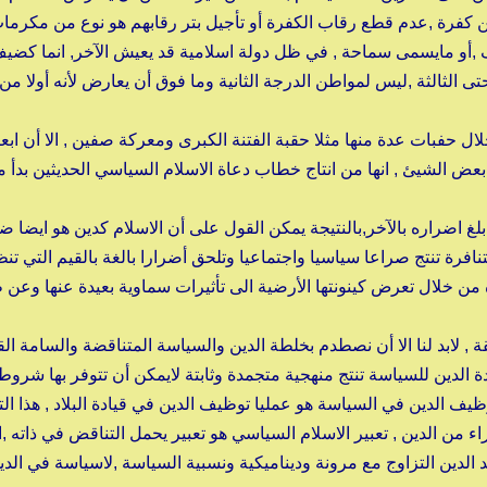
آخرين كفرة ,عدم قطع رقاب الكفرة أو تأجيل بتر رقابهم هو نوع من مكرما
أو مايسمى سماحة , في ظل دولة اسلامية قد يعيش الآخر, انما كضيف
الثالثة ,ليس لمواطن الدرجة الثانية وما فوق أن يعارض لأنه أولا من ا
 حفبات عدة منها مثلا حقبة الفتنة الكبرى ومعركة صفين , الا أن ابعا
عض الشيئ , انها من انتاج خطاب دعاة الاسلام السياسي الحديثين بدأ 
ضراره بالآخر,بالنتيجة يمكن القول على أن الاسلام كدين هو ايضا ض
نافرة تنتج صراعا سياسيا واجتماعيا وتلحق أضرارا بالغة بالقيم التي تن
 من خلال تعرض كينونتها الأرضية الى تأثيرات سماوية بعيدة عنها وعن ط
 , لابد لنا الا أن نصطدم بخلطة الدين والسياسة المتناقضة والسامة القا
الدين للسياسة تنتج منهجية متجمدة وثابتة لايمكن أن تتوفر بها شروط
يف الدين في السياسة هو عمليا توظيف الدين في قيادة البلاد , هذا ا
 من الدين , تعبير الاسلام السياسي هو تعبير يحمل التناقض في ذاته ,ا
 الدين التزاوج مع مرونة وديناميكية ونسبية السياسة ,لاسياسة في الدي