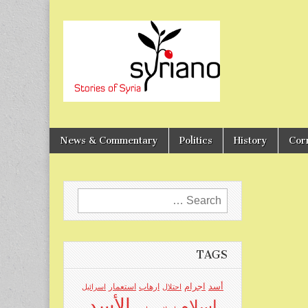
Stories of Syria
syriano
News & Commentary
Politics
History
Cor
Search
for:
TAGS
اجرام
أسد
ارهاب
استعمار
احتلال
اسرائيل
الأسد
اسلام