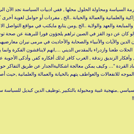
مة السياسة ومحاولة الحلول محلها , ففي ادبيات السياسة نجد الآن ال
ية والعلمانية والعمالة والخيانة ..الخ , مفردات أو حوامل لغوية أخرى ك
المبايعة والعهد والولاية ..الخ ,ومن يتابع مايكتب في مواقع التواصل ال
و كان عن دود القز في الصين تراهم يلجؤون فورا للبرهنة عن صحة تو
 الدين والأيات والأنبياء والصحابة والأحاديث في مرمى نيران معارضيهم
الحلات طعنا وازدراء بالمقدس الديني …,انهم لايناقشون الفكرة وانما ي
فكار الزنديق زندقة , الغرب كافر لذلك أفكاره كفر, وأذكى الأجوبة ع
أحفاد القردة “… وكيف يمكن معالجة اشكاليةالجدار عن طريق التفاكر ح
الموجه للانفعالات والعواطف يتهم بالخيانة والعمالة والعلمانية ,حيث أ
 السياسي ,منهجية غبية ومخبولة بالتكبير ,توظيف الدين كبديل للسياسة
!