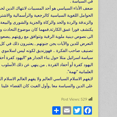
في السياسة .
ضعف الأداء السياسي هو أحد المسببات لانتهاك الدين لحر
الحوامل اللغوية السياسية كالرجعية والرأسمالية والاشتراك
والزندقة والردة والحد والزكاة والجزية والشورى والبيعة و
يكتشف فورا عمق الكارثة,فمهما كان موضوع التحادث ول
الى نصوص دينية ملوية الرقبة وتتوافق مع رؤيتهم ,يضعون
التعرض للدين والآيات يجن جنونهم , يعتبرون ذلك في كل 
تصنيف صاحب الفكرة .. فهوزنديق لكونه ليس اسلاموي , وأ
سياسة اسرائيل مثلا حول بناء الجدار هو “اليهود كفرة 
اليهود كفرة أو أحفاد القردة , من ينهي عن ذلك الأسلوب 
العلمانية “تهمة”.
لايفهم الاسلام السياسي العالم ولا يفهم العالم الاسلام
على الدين والسياسة معا ,وأول الغيث كان القضاء علينا !
Post Views:
529
S
E
T
F