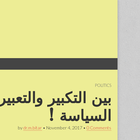
Skip
Main
to
menu
content
POLITICS
بين التكبير والتع
السياسة !
by
dr.m.bitar
•
November 4, 2017
•
0 Comments