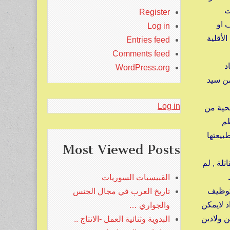
ت
Register
 او
Log in
لأقلية
Entries feed
Comments feed
د
WordPress.org
من سيد
Log in
حية من
ظم
بيعتها
Most Viewed Posts
تلة , لم
القبيسيات السوريات
لتوظيف
تاريخ العرب في مجال الجنس
ذ لايمكن
والجواري …
ن ولادين
البدوية وثنائية العمل -الانتاج ..