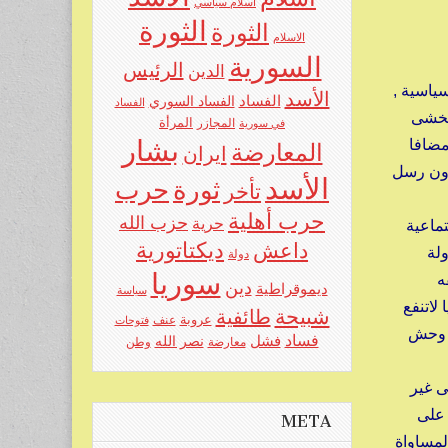
اسلام سياسي
الثورة
الثورة
الاسلام
السورية
الرئيس
الدين
سياسية ,
الأسد
الفساد
الفساد السوري
الفساد
تخشى
المرأة
في سورية
المجازر
بشار
مضافا
المعارضة
ايران
دون رسل
الأسد
حرب
ثورة
تأخر
حرب أهلية
حزب الله
حرية
تماعية
ديكتاتورية
داعش
لة
دولة
سوريا
ه
دين
ديموقراطية
سياسة
لاتنفع
شبيحة
طائفية
عروبة
عنف
فتوحات
ى وحش
فساد
فشل
نصر الله
معارضة
وطن
ى غير
 على
META
لمساواة