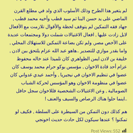
لم يتغير هذا الطرح وذلك الأسلوب الذي ولد في مطلع القرن
الماضي على يد حسن البنا ثم سيد قطب وأخيه محمد قطب ,
جهاد فقه التمكين لم يتوقف لحظة والأقوال تلازمت مع الأفعال
لابل زادت عليها , افعال الاغتيالات شملت دولا ومجتمعات عديدة
على الأخص مصر, ولم تكن بضاعة التمكين للاستهلاك المحلي ,
واما بقدر موازي للتصدير ..هاهو عبد الله عزام يلتحق ببن لادن ,
خليفة بن لادن ايمن الظواهري كان تلميذا عند خاله محفوظ
عزام أحد قادة الاخوان , مؤسس بوكو حرام محمد يوسف كان
عضوا في تنظيم الاخوان في نيجيريا , وأحمد عيدي غدواني كان
عضوا في منظومة الاخوان وهو المؤسس لحركة الشباب
الصومالية , وعن الاغتيالات الشخصية فللاخوان سجل حافل
..اينما حلوا هناك الرصاص والسيف والعنف !
هم كذلك دون التمكن من السيطرة على السلطة , فكيف لو
تمكنوا ؟ عندها سيكون لكل حادث حديث اخونجي
Post Views:
552