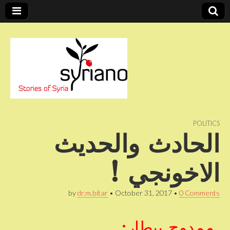
Stories of Syria
syriano
POLITICS
الحادث والحديث
الاخونجي !
by
dr.m.bitar
•
October 31, 2017
•
0 Comments
ممدوح بيطار: