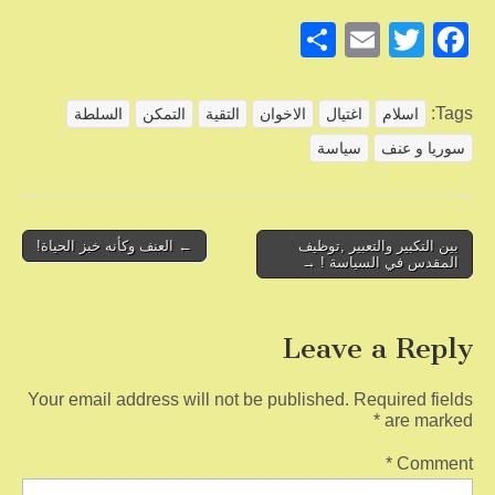
S
E
T
F
h
m
wi
a
ar
ail
tt
c
Tags:
اسلام
اغتيال
الاخوان
التقية
التمكن
السلطة
e
er
e
سوريا و عنف
سياسة
b
o
o
Post
بين التكبير والتعبير ,توظيف
← العنف وكأنه خبز الحياة!
المقدس في السياسة ! →
navigation
k
Leave a Reply
Your email address will not be published.
Required fields
*
are marked
*
Comment