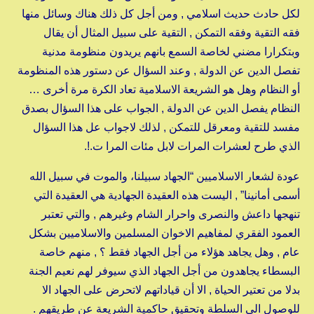
لكل حادث حديث اسلامي , ومن أجل كل ذلك هناك وسائل منها
فقه التقية وفقه التمكن , التقية على سبيل المثال أن يقال
وبتكرارا مضني لخاصة السمع بانهم يريدون منظومة مدنية
تفصل الدين عن الدولة , وعند السؤال عن دستور هذه المنظومة
أو النظام وهل هو الشريعة الاسلامية تعاد الكرة مرة أخرى …
النظام يفصل الدين عن الدولة , الجواب على هذا السؤال بصدق
مفسد للتقية ومعرقل للتمكن , لذلك لاجواب عل هذا السؤال
الذي طرح لعشرات المرات لابل مئات المرا ت.!.
عودة لشعار الاسلاميين “الجهاد سبيلنا، والموت في سبيل الله
أسمى أمانينا” , اليست هذه العقيدة الجهادية هي العقيدة التي
تنهجها داعش والنصرى واحرار الشام وغيرهم , والتي تعتبر
العمود الفقري لمفاهيم الاخوان المسلمين والاسلاميين بشكل
عام , وهل يجاهد هؤلاء من أجل الجهاد فقط ؟ , منهم خاصة
البسطاء يجاهدون من أجل الجهاد الذي سيوفر لهم نعيم الجنة
بدلا من تعتير الحياة , الا أن قياداتهم لاتحرض على الجهاد الا
للوصول الى السلطة وتحقيق حاكمية الشريعة عن طريقهم .