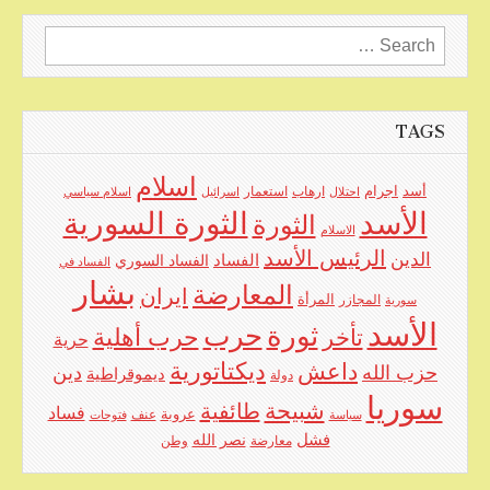
Search
for:
TAGS
اسلام
اجرام
أسد
ارهاب
استعمار
احتلال
اسرائيل
اسلام سياسي
الأسد
الثورة السورية
الثورة
الاسلام
الرئيس الأسد
الدين
الفساد
الفساد السوري
الفساد في
بشار
المعارضة
ايران
المرأة
سورية
المجازر
الأسد
حرب
ثورة
حرب أهلية
تأخر
حرية
ديكتاتورية
داعش
حزب الله
دين
ديموقراطية
دولة
سوريا
شبيحة
طائفية
فساد
عروبة
عنف
سياسة
فتوحات
فشل
نصر الله
معارضة
وطن