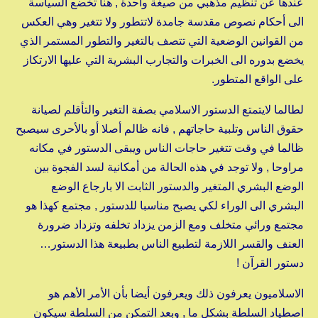
عندها عن تنظيم مذهبي من صيغة واحدة , هنا تخضع السياسة
الى أحكام نصوص مقدسة جامدة لاتتطور ولا تتغير وهي العكس
من القوانين الوضعية التي تتصف بالتغير والتطور المستمر الذي
يخضع بدوره الى الخبرات والتجارب البشرية التي عليها الارتكاز
على الواقع المتطور.
لطالما لايتمتع الدستور الاسلامي بصفة التغير والتأقلم لصيانة
حقوق الناس وتلبية حاجاتهم , فانه ظالم أصلا أو بالأحرى سيصبح
ظالما في وقت تتغير حاجات الناس ويبقى الدستور في مكانه
مراوحا , ولا توجد في هذه الحالة من أمكانية لسد الفجوة بين
الوضع البشري المتغير والدستور الثابت الا بارجاع الوضع
البشري الى الوراء لكي يصبح مناسبا للدستور , مجتمع كهذا هو
مجتمع ورائي متخلف ومع الزمن يزداد تخلفه وتزداد ضرورة
العنف والقسر اللازمة لتطبيع الناس بطبيعة هذا الدستور…
دستور القرآن !
الاسلاميون يعرفون ذلك ويعرفون أيضا بأن الأمر الأهم هو
اصطياد السلطة بشكل ما , وبعد التمكن من السلطة سيكون