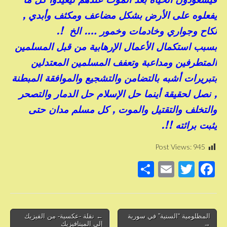
يفعلوه على الأرض بشكل مضاعف ومكثف وأبدي ,
نكاح وجواري وخادمات وخمور …. الخ !.
بسبب استكمال الأعمال الإرهابية من قبل المسلمين
المتطرفين ومداعبة وتعفف المسلمين المعتدلين
بتبريرات أشبه بالتضامن والتشجيع والموافقة المبطنة
, نصل لحقيقة أينما حل الإسلام حل الدمار والتصحر
والتخلف والتقتيل والموت , كل مسلم مدان حتى
يثبت برائته !!.
Post Views:
945
S
E
T
F
h
m
wi
a
ar
ail
tt
c
e
er
e
Post
المظلومية “السنية” في سورية
← نقلة -عكسية- من الفيزيك
→
إلى الميتافيزيك