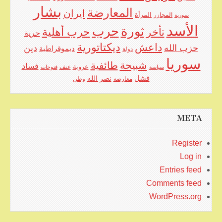
بشار
المعارضة
ايران
المرأة
سورية
المجازر
الأسد
حرب
ثورة
حرب أهلية
تأخر
حرية
ديكتاتورية
داعش
حزب الله
دين
ديموقراطية
دولة
سوريا
شبيحة
طائفية
فساد
عروبة
عنف
سياسة
فتوحات
فشل
نصر الله
معارضة
وطن
META
Register
Log in
Entries feed
Comments feed
WordPress.org