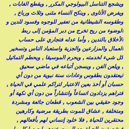
ويشجع التناسل البيولوجي المكرر , ويقطع الغابات ,
ويفرض الأتاوى , وينكح النساء مثنى وثلاث ورباع ,
وطقوسه الشيطانية من تعفير للوجوه وفسود للدين و
الوضوء من ريح تخرج من دبر المؤمن إلى ربط
الأخلاق بالتدين , وأما عدله فتجاري على حساب
العمال والمزارعين والجزية واستعباد الناس وتسخير
كل شيء لخدمته , ويحرم الموسيقا , ويحطم التماثيل
, ويلعن الفن , ويسجن أتباعه في ماضي سحيق
ليعتقدون بطقوس وعادات سنة نبوية من دون أي
حسبان أو أخذ بعين الاعتبار لتراكم علمي في الحياة ,
فتراهم يزدادون اتساعاً وانتشاراً من دون أي نكهة أو
وجود حقيقي بين الشعوب , قطعان جائعة ومشردة
ومتخلفة , عشاق للموت بطريقة مرضية وكارهين
محتقرين للحياة , فلا خلود إنساني لهم بأفعالهم ,
فيشعوذون الحياة بعد الموت عندهم ليعيدوا كل ما