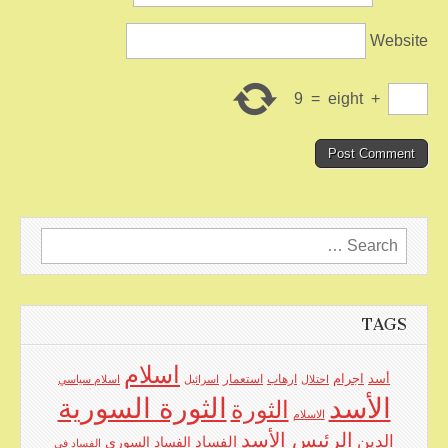
Website
9
=
eight
+
Search
for:
TAGS
اسلام
اجرام
أسد
ارهاب
استعمار
احتلال
اسرائيل
اسلام سياسي
الأسد
الثورة السورية
الثورة
الاسلام
الرئيس الأسد
الدين
الفساد
الفساد السوري
الفساد في