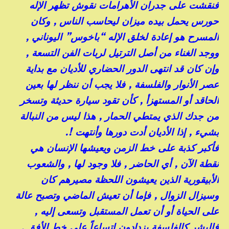
فنقشت على جدران الأهرامات نقوش تظهر الإله
حورس يحمل بيده ميزان ليحاسب الناس , وكان
المسرح هو إعادة لخلق الإله “باخوس” اليوناني ,
ووجد الغناء من أصل الترتيل لربات الفن التسعة ,
وإن كان قد انتهى الدور الحضاري للأديان مع بداية
عصر الأنوار والفلسفة , فلا يجب أن ننظر لها بعين
الحاقد أو المستهزأ , كأن تقود سيارة حديثة وتسخر
من جدك الذي يمتطي الحمار , هذا ليس من النبالة
بشيء , إذا الأديان أدت دورها وأنتهت !.
فأكبر كذبة على خط الزمن ويعيشها الإنسان هي
نقطة الآن , أي الحاضر , فلا وجود لها , والشعوب
الأبيقورية الذين يعيشون اللحظة مصيرهم كان
وسيزال الزوال , فإما أن تعيش الماضي وتصبح عالة
على الحياة أو أن تعمل المستقبل وتسعى إليه ,
فالبشر كالفلسفة يزدادون اتساعاً على خط الأفق ,