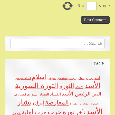
6
=
×
one
Search
for:
TAGS
اسلام
اجرام
أسد
ارهاب
استعمار
احتلال
اسرائيل
اسلام سياسي
الأسد
الثورة السورية
الثورة
الاسلام
الرئيس الأسد
الدين
الفساد
الفساد السوري
الفساد في
بشار
المعارضة
ايران
المرأة
سورية
المجازر
الأسد
حرب
ثورة
حرب أهلية
تأخر
حرية