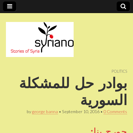
Stories of Syria
syriano
POLITICS
بوادر حل للمشكلة
السورية
by
george banna
•
September 10, 2016
•
0 Comments
جورج بنا: