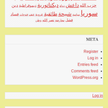
ديكتاتورية
داعش
حزب الله
دين
ديموقراطية
دولة
سوريا
شبيحة
طائفية
فساد
عروبة
عنف
سياسة
فتوحات
فشل
نصر الله
معارضة
وطن
META
Register
Log in
Entries feed
Comments feed
WordPress.org
Log in