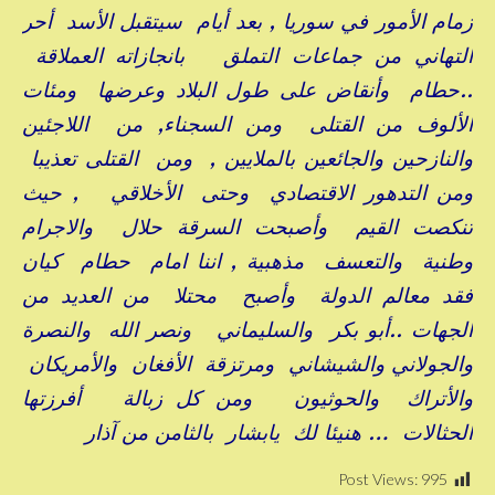
زمام الأمور في سوريا , بعد أيام سيتقبل الأسد أحر
التهاني من جماعات التملق بانجازاته العملاقة
..حطام وأنقاض على طول البلاد وعرضها ومئات
الألوف من القتلى ومن السجناء, من اللاجئين
والنازحين والجائعين بالملايين , ومن القتلى تعذيبا
ومن التدهور الاقتصادي وحتى الأخلاقي , حيث
تنكصت القيم وأصبحت السرقة حلال والاجرام
وطنية والتعسف مذهبية , اننا امام حطام كيان
فقد معالم الدولة وأصبح محتلا من العديد من
الجهات ..أبو بكر والسليماني ونصر الله والنصرة
والجولاني والشيشاني ومرتزقة الأفغان والأمريكان
والأتراك والحوثيون ومن كل زبالة أفرزتها
الحثالات … هنيئا لك يابشار بالثامن من آذار
Post Views:
995