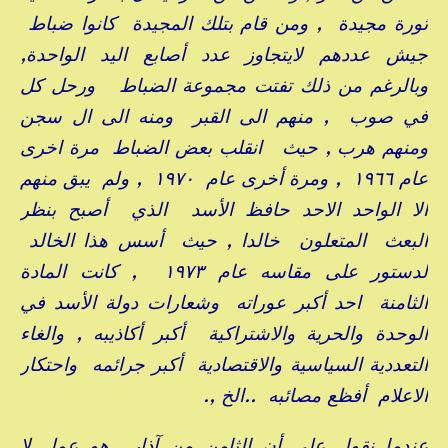
ثورة مجيدة , ومن قام بتلك المجيدة كانوا ضباط
جيش عددهم لايتجاوز عدد أصابع اليد الواحدة,
وبالرغم من ذلك تفتت مجموعة الضباط ورحل كل
في صوب , منهم الى القبر ومنه الى ال سجن
ومنهم هرب , حيث انقلب بعض الضباط مرة اخرى
عام ١٩٦٦ , ومرة أخرى عام ١٩٧٠ , ولم يبق منهم
الا الواحد الاحد حافظ الأسد الذي أصبح بنظر
البعث المتعلون خالدا , حيث أسس هذا الخالد
لدستور على مقاسه عام ١٩٧٣ , كانت المادة
الثامنة احد أكبر عوراته وشعارات دولة الأسد في
الوحدة والحرية والاشتراكية أكبر أكاذيبه , والغاء
التعددية السياسية والاقتصادية أكبر جرائمه واحتكار
الاعلام أفظع مصائبه ..الخ ,.
عندما نقول على أن الثامن من آذار هو عمل لا