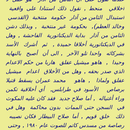
أخلاقي منحط , نقول ذلك استنادا على واقعية
استبدال الثامن من آذار حكومة منتخبة (القدسي
وخالد العظم), بحكومة غير منتخبة , وبذلك دشن
الثامن من آذار بداية الديكتاتورية الفاحشة , وهل
في الديكتاتورية أخلاقا حميدة , ثم أشرك الأسد
بشركائه واحدا تلو الآخر , الى أن أصبح بالنهاية
وحيدا , هاهو ميشيل عفلق هاربا من حكم الاعدام
الذي صدر بحقه , وهل من الأخلاق اعدام ميشيل
عفلق ولماذا , هاهو محمد عمران يسقط قتيلا
برصاص الأسود في طرابلس, أي أخلاقية تكمن
وراء أغتياله , أما صلاح جديد فقد كان عليه المكوث
في السجن حتى الممات بدون محاكمة وهل في
ذلك خلق قويم , أما صلاح البيطار فكان نصيبه
رصاصة من مسدس كاتم للصوت عام ١٩٨٠ , وحتى