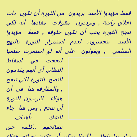
فقط مؤيدوا الأسد يريدون من الثورة أن تكون ذات
أخلاق راقية , ويرددون مقولات مفادها أنه لكي
تنجح الثورة يجب أن تكون خلوقة , فقط مؤيدوا
الأسد يتحسرون لعدم استمرار الثورة بالنهج
السلمي , ويقولون على أنه لو استمرت سلميا
لنجحت
في اسقاط
النظام, أي أنهم يقدمون
النصح للثورة لكي تنجح
, والمفارقة هنا هي أن
هؤلاء لايريدون للثورة
أن تنجح , ومن هنا جاء
الشك بأهداف
نصائحهم ..كلمة حق
يراد بها باطل !!,ولا يمكن أن تكون نصائح هؤلاء