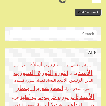
Search
for:
TAGS
اسلام
اجرام
أسد
ارهاب
استعمار
احتلال
اسرائيل
اسلام سياسي
الأسد
الثورة السورية
الثورة
الاسلام
الرئيس الأسد
الدين
الفساد
الفساد السوري
الفساد في
بشار
المعارضة
ايران
المرأة
سورية
المجازر
الأسد
حرب
ثورة
حرب أهلية
تأخر
حرية
ديكتاتورية
داعش
حزب الله
دين
ديموقراطية
دولة