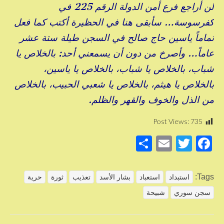
لن أراجع فرع أمن الدولة الرقم 225 في
كفرسوسة… سأبقى هنا في الحظيرة أكتب كما فعل
تماماً ياسين حاج صالح في السجن طيلة ستة عشر
عاماً… وأصرخ من دون أن يسمعني أحد: بالخلاص يا
شباب، بالخلاص يا شباب، بالخلاص يا ياسين،
بالخلاص يا هيثم، بالخلاص يا شعبي الحبيب، بالخلاص
من الذل والخوف والقهر والظلم.
Post Views:
735
S
E
T
F
h
m
wi
a
ar
ail
tt
c
Tags:
استبداد
استعباد
بشار الأسد
تعذيب
ثورة
حرية
e
er
e
سجن سوري
شبيحة
b
o