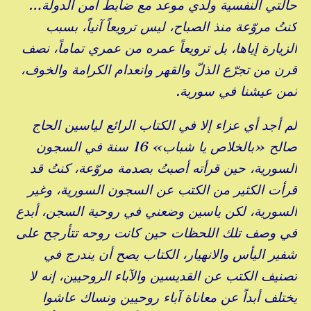
حالتي النفسية ولدي موعد مع ضابط أمن الدولة…
كنتُ مروّعة منذ الصباح، ليس ترويعاً آنياً، بسبب
الزيارة إياها، بل ترويعاً عمره من عمري تماماً، نصف
قرن من تجرّع الذلّ والقهر وانعدام الكرامة والخوف،
ثمن عيشنا في سورية.
لم أجد أي عزاء إلا في الكتاب الرائع لياسين الحاج
صالح «بالخلاص يا شباب» 16 سنة في السجون
السورية، حين قرأته أصبتُ بصدمة مروّعة، كنتُ قد
قرأت الكثير من الكتب عن السجون السورية، وغير
السورية، لكن ياسين وضعني في روحية السجن، أبدع
في وصف تلك اللحظات حين كانت روحه تتأرجح على
شفير اليأس والانهيار، الكتاب يصح أن يندرج في
تصنيف الكتب عن القديسين والآباء الروحيين، إنه لا
يختلف أبداً عن معاناة آباء روحيين ونساك عاشوا