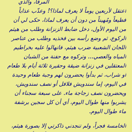
المرفأ، والذي
اعتقل لأربعين يوماً لا يعرف لماذا؟! وعذّب عذاباً
فظيعاً ومُهيناً من دون أن يعرف لماذا، حكى لي أن
من اليوم الأول، دخل ضابط الزنزانة وطلب من هيثم
الركوع، ثم وضع رأسه بين فخذيه وطلب من عناصر
اللجان الشعبية ضرب هيثم، فانهالوا عليه بخراطيم
المياه والعصي… وتركوه مع حفنة من الشبان
المعتقلين في زنزانة ضيقة وحقيرة ثلاثة أيام بلا طعام
أو شراب، ثم بدأوا يحضرون لهم وجبة طعام وحيدة
في اليوم، إما سندويش فلافل أو نصف سندويش،
ويحضرون نصف زجاجة ماء. على سبعة سجناء أن
يشربوا منها طوال اليوم، أي أن كل سجين برشفة
ماء طوال اليوم.
الخامسة فجراً، ولم تنجدني ذاكرتي إلا بصورة هيثم،