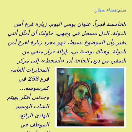
بقلم:
هيفاء بيطار:
الخامسة فجراً. عنوان يومي اليوم. زيارة فرع أمن
الدولة. الذل مسجل في وجهي. حاولتُ أن أمثّل أنني
بخير وأن الموضوع بسيط، فهو مجرد زيارة لفرع أمن
الدولة، وهناك توصية بي، بإزالة قرار منعي من
السفر، من دون الحاجة أن «أشحط» إلى مركز
المخابرات العامة
فرع 255 في
كفرسوسة…
وجدتني أفكر بهيثم
الشاب الوسيم
الهادئ الرائع،
الموظف في