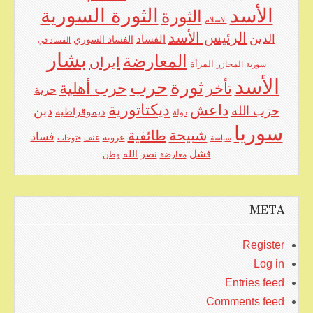
الأسد
الثورة السورية
الثورة
الاسلام
الرئيس الأسد
الدين
الفساد
الفساد السوري
الفساد في
بشار
المعارضة
ايران
المرأة
سورية
المجازر
الأسد
حرب
ثورة
حرب أهلية
تأخر
حرية
ديكتاتورية
داعش
حزب الله
دين
ديموقراطية
دولة
سوريا
شبيحة
طائفية
فساد
عروبة
عنف
سياسة
فتوحات
فشل
نصر الله
معارضة
وطن
META
Register
Log in
Entries feed
Comments feed