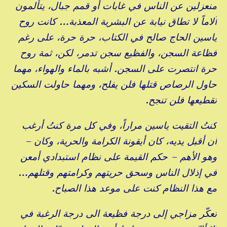
منعزلين عن الناس في غابات أو قمم جبال، يتألمون
آلاماً لا تطاق نيابة عن البشرية المعذبة… كانت روح
ياسين الحاج صالح في الكتاب، حرة حرة، على رغم
فظاعة السجن، والفظيع سجن تدمر، لكن، ثمة روح
حرة انتصرت على السجن. أشبه بالماء والهواء، مهما
حاول الرصاص قتلها فلن يفلح، ومهما حاولت السكين
تقطيعها فلن تنجح.
كنتُ التقيت ياسين مراراً، وفي كل مرة كنتُ أرغب
أن أقبل يديه، كان أيقونة الكرامة والحرية، وكان –
وهو الأهم – حكم القيمة على نظام استبدادي أمعن
في إذلال الناس وسحق حريتهم وكرامتهم وقتلهم…
مع هذا النظام كنت على موعد هذا الصباح.
تعكّر مزاجي إلى درجة فظيعة الى درجة الرغبة في