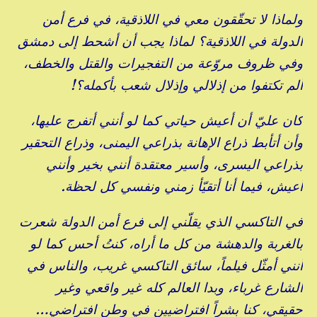
ولماذا لا تحقّقون معي في اللاذقية، في فرع أمن
الدولة في اللاذقية؟ لماذا يجب أن أشحط إلى دمشق
وفي ظروف مروّعة من التفجيرات والقتل والخطف،
ألم تكتفوا من إذلالي وإذلال شعب بأكمله؟!
كان عليّ أن أعيش حياتي كما لو أنني أتفرج عليها،
وأن أتأبط ذراع الإهانة بذراعي اليمنى، وذراع التحقير
بذراعي اليسرى، وأسير معتقدة أنني بخير وأنني
أعيش، فيما أنا أتقيّأ زمني ونفسي كل لحظة.
في التاكسي الذي يقلّني إلى فرع أمن الدولة شعرت
بالغربة والدهشة من كل ما أراه، كنتُ أحس كما لو
أنني أمثّل فيلماً، سائق التاكسي غريب، والناس في
الشارع غرباء، وبدا العالم كله غير واقعي وغير
حقيقي، كنا بشراً افتراضيين في وطن افتراضي…