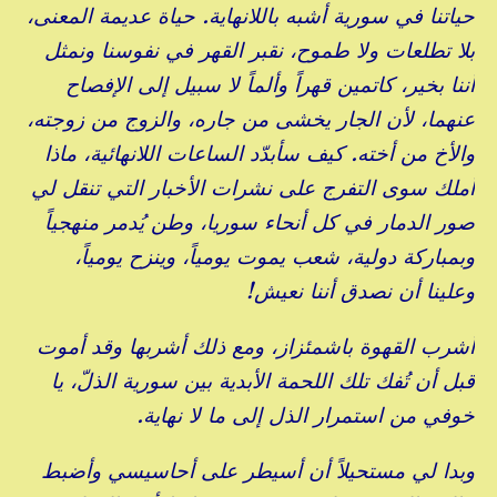
حياتنا في سورية أشبه باللانهاية. حياة عديمة المعنى،
بلا تطلعات ولا طموح، نقبر القهر في نفوسنا ونمثل
أننا بخير، كاتمين قهراً وألماً لا سبيل إلى الإفصاح
عنهما، لأن الجار يخشى من جاره، والزوج من زوجته،
والأخ من أخته. كيف سأبدّد الساعات اللانهائية، ماذا
أملك سوى التفرج على نشرات الأخبار التي تنقل لي
صور الدمار في كل أنحاء سوريا، وطن يُدمر منهجياً
وبمباركة دولية، شعب يموت يومياً، وينزح يومياً،
وعلينا أن نصدق أننا نعيش!
أشرب القهوة باشمئزاز، ومع ذلك أشربها وقد أموت
قبل أن تُفك تلك اللحمة الأبدية بين سورية الذلّ، يا
خوفي من استمرار الذل إلى ما لا نهاية.
وبدا لي مستحيلاً أن أسيطر على أحاسيسي وأضبط