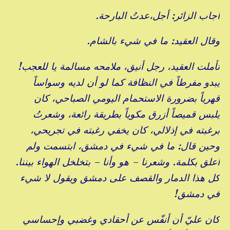
أجاب الزائر: أجل،عدتُ البارحة.
وقال العقيد: ما في شيء بالشام.
تأملت العقيد، رجل أنيق، ملامحه مسالمة يا للعجب!
يبدو مفرطاً في النظافة كما لو أن لديه وسواساً
قهرياً بضرورة الاستحمام اليومي الصباحي، كان
يلبس قميصاً أزرق مكوياً بطريقة رائعة، وشعرتُ
برغبته في إذلالي، كان يخفي رغبته في تجريحي،
وحين قال: ما في شيء في دمشق، ابتسمت ولم
أعلق بكلمة. وشعرنا – هو وأنا – بتخلخل الهواء بيننا.
كل هذا الدمار والقصف على دمشق ويقول لا شيء
في دمشق!
كان عليّ أن أنفّس عن أحقادي وغضبي وإحساسي