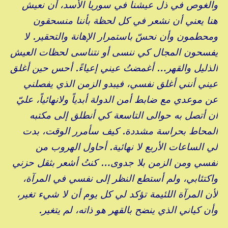
والغوص في ذل عيشنا في سوريا الأسد، أن نعيش
هنا يعني أن نشعر في كل لحظة بأننا منسحقون
ومحطمون وأن نحسّ باستمرار الإهانة والتحقير. لا
يفسحون المجال كي ننسى أو نتناسى لحظات العيش
الذليل والقهر… أغمضتُ عيني إعياءً. أحس حين أغلق
عيني أنني أغلق نفسي، فيبدو الزمن الذي يفصلني
عن موعدي مع ضابط أمن الدولة أبدياً ولانهائياً، عليّ
أن أتصل به حوالى التاسعة كي أنطلق إلى مكتبه
المحاط بحراسة مشددة. كيف سأمرر الوقت، بدت
لي الساعات الأربع لا نهائية. أحاول الهروب من
نفسي ومن الزمن بلا جدوى… كنتُ أشعر بثقل حزني
واكتئابي، ولم أستطع النظر إلى نفسي في المرآة،
لأن المرآة اللئيمة تؤكد لي كل يوم أن لا شيء تغير،
وأن كياني الذي ينضح بالقهر هو ذاته، لم يتغير.