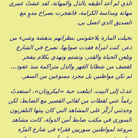
الذي لم أعد أطيقه بالذل والمهانة، لقد عشتُ عمري
مهانة ومداسة الكرامة، فانفجرت بصراخ مدوٍ مع
الصديق الذي اتصل بي.
تخيلت المارة يلاحقونني بنظراتهم بدهشة وشيء من
ذعر، كنت امرأة فقدت صوابها، تصرخ في الشارع
وتلعن الحياة والقدر، وتشتم وتهذي بكلام يتفجر
كقصف من شظايا القهر والذل متراكمة منذ عقود…
لم نكن مواطنين بل مجرد ممنوعين من السفر.
عدتُ إلى البيت، ابتلعت حبة «ليكزوتان»، استعدتُ
رغماً عني لقطات من لقائي القصير مع الضابط، لكن
وجدتني أركّز على المشاهد التي كان يبثها التلفزيون
السوري في مكتب ضابط أمن الدولة، كانت مشاهد
مروعة لمواطنين سوريين فقراء في شارع المزّة