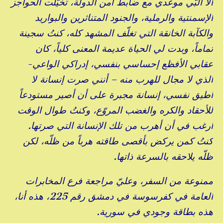
ألا ألبّي موعدي مع ضابط أمن الدولة، تخيّلت الحواجز
الإسمنتية والرملية، والجنود المتناثرين والبواريد
والكآبة الخانقة التي تغلّف المشهد كله، كنتُ سجينة
تماماً، وبدت لي الحياة عديمة المعنى كلياً، كان
عقابي الأفظع إحساسي بنفسي، إدراكي الواعي-
الذي لا مجال للهرب منه – أنني صرت إنسانة لا
أطيق نفسي، إنسانة مجبرة على أن أصير مستودعاً
للأحقاد والكره والغضب المروّع، وكنتُ طوال الوقت
أرغب في أن أهرب من تلك الإنسانة التي صرتها.
كنتُ كمن يركض بأقصى طاقته هرباً من ظلّه، لكن
ظلّه يلاحقه بالسرعة ذاتها.
ممنوعة من السفر، وعليّ مراجعة فرع المخابرات
العامة في كفرسوسة في دمشق رقم 225، هذه أنا،
هذه بطاقة وجودي في سورية.