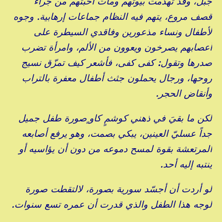
جبل، وقد تهدمت بيوتهم ومات أحبتهم من جراء
قصف مروع، يتهم فيه النظام جماعات إرهابية. وجوه
لأطفال ونساء مذعورين وفاقدي السيطرة على
أعصابهم يصرخون ويعوون من الألم، وامرأة تضرب
صدرها وتقول: كفى كفى، فأشعر كيف تمزّق نسيج
روحها، ورجال يحملون جثث أطفال معفرة بالتراب
وأنقاض الحجر.
لكن ما بقيَ في ذهني كوشمٍ كاو ٍصورة طفل جميل
جداً عسليّ العينين، يبكي بصمت، وهو يرفع أصابعه
المرتعشة بقوة لمسح دموعه من دون أن يؤاسيه أو
ينتبه إليه أحد.
لو أردت أن أجسّد سورية بصورة، لالتقطت صورة
لوجه هذا الطفل والذي قدرت أن عمره تسع سنوات.