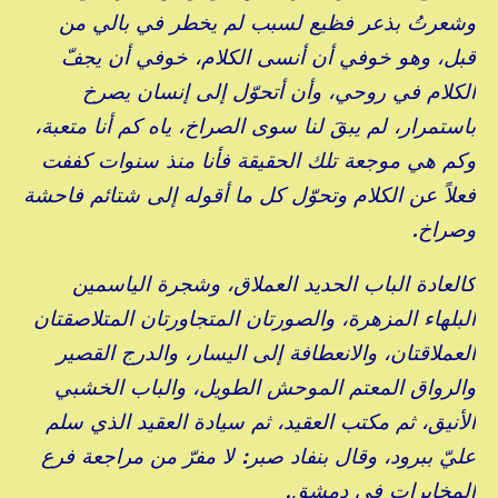
وشعرتُ بذعر فظيع لسبب لم يخطر في بالي من
قبل، وهو خوفي أن أنسى الكلام، خوفي أن يجفّ
الكلام في روحي، وأن أتحوّل إلى إنسان يصرخ
باستمرار، لم يبقَ لنا سوى الصراخ، ياه كم أنا متعبة،
وكم هي موجعة تلك الحقيقة فأنا منذ سنوات كففت
فعلاً عن الكلام وتحوّل كل ما أقوله إلى شتائم فاحشة
وصراخ.
كالعادة الباب الحديد العملاق، وشجرة الياسمين
البلهاء المزهرة، والصورتان المتجاورتان المتلاصقتان
العملاقتان، والانعطافة إلى اليسار، والدرج القصير
والرواق المعتم الموحش الطويل، والباب الخشبي
الأنيق، ثم مكتب العقيد، ثم سيادة العقيد الذي سلم
عليّ ببرود، وقال بنفاد صبر: لا مفرّ من مراجعة فرع
المخابرات في دمشق.