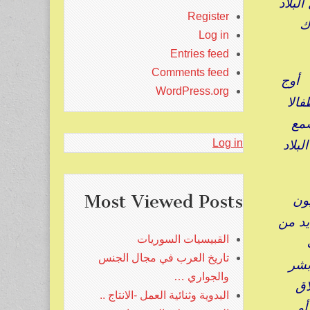
لبلاد
Register
ك
Log in
Entries feed
Comments feed
ي أوج
WordPress.org
فالا
سمع
بلاد
Log in
Most Viewed Posts
بين في السجون أيضا ربع مليون وعدد الجائعين ١٢ مليون
ديد من
القبيسيات السوريات
تاريخ العرب في مجال الجنس
 بشر
والجواري …
اق
البدوية وثنائية العمل -الانتاج ..
و