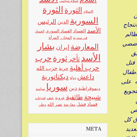
اسلام سياسي
الثورة
الثورة
الاسلام
ن
السورية
الرئيس
الدين
نتجاج
الأسد
الفساد
الفساد السوري
الفساد
ظالم
المرأة
في سورية
المجازر
عاضضي
بشار
المعارضة
ايران
يق
الأسد
حرب
ثورة
تأخر
قتل
حرب أهلية
حزب الله
حرية
الأطفال
ديكتاتورية
داعش
دولة
له على
سوريا
دين
ديموقراطية
سياسة
تجويع
شبيحة
طائفية
عروبة
عنف
فتوحات
فساد
فشل
نصر الله
معارضة
وطن
للص
ق كل
ديد
META