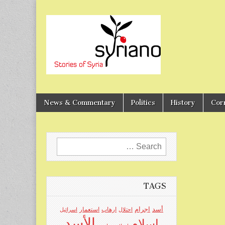
Stories of Syria
syriano
News & Commentary
Politics
History
Cor
Search
for:
TAGS
اجرام
أسد
ارهاب
استعمار
احتلال
اسرائيل
الأسد
اسلام