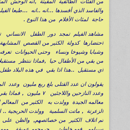
من الفئات الطائفية المقيتة ,انه الوحش ال
والفاسد الذي أفسدها …انه ..انه …طبعا الف
حاجة لمئات الأفلام من هذا النوع .
مشاهد الفيلم تمجد دور الطفل الانساني تجا
احتضارها كدولة الكثير من القصص المشابهة
وشبابا وشيوخا ونساء وحتى الحيوانات تعرف
من بقي من الأطفال حيا ,فماذا ننتظر مستقبلا
أي مستقبل ..هذا اذا بقي في هذه البلاد طفل 
وعدد النازحين واللاجئي
معالمه الجيدة وولدت به الكثير من المعالم 
الزعرنة , ماتت السلمية وولدت الحربجية .. ا
تم اتلاف الكثير من خصائصهم, والظن على 
سبيلهم فهو خاطئ , جروحهم عميقة , ومهما