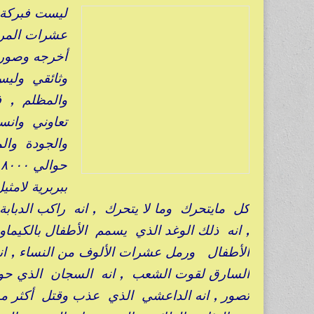
ليست فبركة و
عشرات المرا
أخرجه وصوره
وثائقي وليس
والمظلم , ف
تعاوني وانس
والجودة وال
ببربرية لامث
كل مايتحرك وما لا يتحرك , انه راكب الدباب
, انه ذلك الوغد الذي يسمم الأطفال بالكيم
الأطفال ورمل عشرات الألوف من النساء , انه
السارق لقوت الشعب , انه السجان الذي حول 
تصور , انه الداعشي الذي عذب وقتل أكثر م