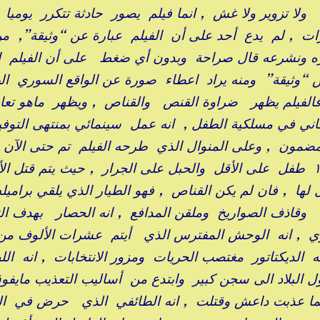
لا تزوير ولا غش , انما فيلم يصور حادثة تتكرر يوميا
ت , لم يدع أحد على أن الفيلم عبارة عن “وثيقة”, م
 ونشرعه قال صراحة وبدون أي ضغط على أن الفيلم ا
 “وثيقة” ومنه يراد اعطاء صورة عن الواقع السوري ال
الفيلم يظهر ضراوة القنص والقناص , ويظهر ماهو ت
اني في مسلكية الطفل , انه عمل سينمائي بمنتهى التوف
مضمون , وعلى المنوال الذي طرحه الفيلم تم حتى الآن 
حوالي ١٨٠٠٠ طفل على الأقل والحبل على الجرار , حيث يتم قتل 
يل لها , فان لم يكن القناص , فهو الطيار الذي يلقي برامي
ة وقاذف الصواريخ وملقن المدافع , انه الحصار بهدف ال
اوي , انه الوحش المفترس الذي أيتم عشرات الألوف من
 الديكتاتور مغتصب الحريات ومزور الانتخابات , انه ا
البلاد الى سجن كبير وابتدع من أساليب التعذيب مايفو
ما عذبت داعش وقتلت , انه الطائفي الذي حرض في الع