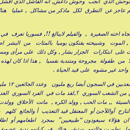
متوحش الذي انجب وحوش داعش, انه الفاشل الذي أفشل ا
يلم عاجز عن التطرق لكل ماذكر من مشاكل , عمليا هنا
ه اخته الصغيرة , والفيلم لايبالغ !!, فسوريا تعرف ف
 , الموت وشبيحته يفتكون يوميا بالمئات من البشر اط
ت على ابتكارات الجزار بشار , وكل ذلك على مرأى وم
 من طفولة مجروحة ومتندبة نفسيا , هذا اذا كان لهذه ال
واحد غير مشوه على قيد الحياة .
يقولون ان عدد القتلى بلغ ربع مليون وعدد المعذ
ن ٧ مليون , فماذا بقي من الشعب السوري ؟,لقد مات في الفرد السوري الع
السيئة ,, مات الحب , وولد الكره , ماتت الأخلاق وولدت
لنازح أواللآجئ أو المعتقل قيد التعذيب أ والجائع كلهم
ان هؤلاء سيعودون “طبيعيين” بمجرد اطعامهم أو اطل
 تطورت حالتهم ستبقى هناك في كيانهم ندبة عضوية أ