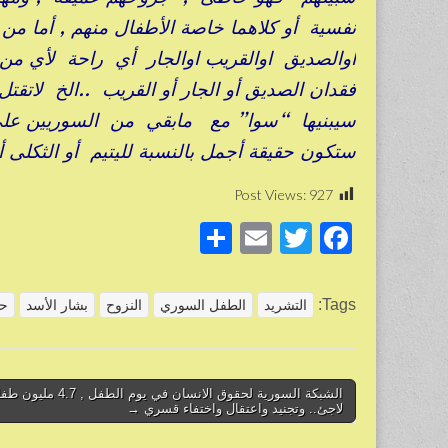
نفسية أو كلاهما خاصة الأطفال منهم , أما م
اوالصديق اوالقريب اوالجار أي راحة لأي من 
فقدان الصديق أو الجار أو القريب ..الخ لاتقتل
سيبنيها “سوا” مع مابقي من السوريين على 
ستكون حقيقة أجمل بالنسبة لليتيم أو الثكلى أو
Post Views:
927
S
E
T
F
h
m
wi
a
ar
ail
tt
c
Tags:
التشريد
الطفل السوري
النزوح
بشار الأسد
حر
e
er
e
b
o
Post
الشبكة السورية لحقوق الانسان في يوم الطفل , 4.7 مل
لاجئ.. وتجنيد واعتقال واختفاء قسري →
navigation
o