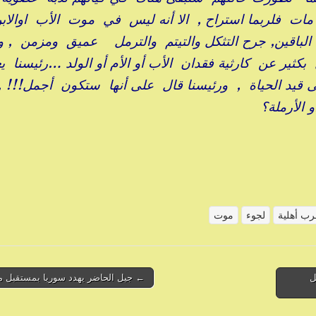
ن مات فلربما استراح , الا أنه ليس في موت الأب اوالاب
الباقين, جرح التثكل والتيتم والترمل عميق ومزمن , وك
 بكثير عن كارثية فقدان الأب أو الأم أو الولد …رئيسنا يع
قيد الحياة , ورئيسنا قال على أنها ستكون أجمل!!! 
 الأرملة؟
ب أهلية
لجوء
موت
يون طفل
← جيل الحاضر يهدد سوريا بمستقبل مظ