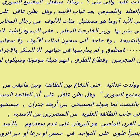
نت عليه والى متى ؟ , وماذا سيفعل المجتمع السوري 
والقتلة واللصوص بعد غياب الأسد , وهل يظن عاقل على 
لى الأبد ؟,وما هو مستقبل مئات الألوف من رجال المخاب
ي بشر بها وزير الخارجية المعلم , ففي الديموقراطية لا
شبيحة , ولا حاجة الى سجون لمئات الألوف ولا سجاني
واختصاصيين بالتعذيب والقمع , عددهم حوالي ٤٠٠٠٠٠مخلوق و لم يمارسوا في حياتهم الا المنكر والاج
ن المجرمين وقطاع الطرق , انهم قنبلة موقوتة وسيكون له
وولدت عدائية حتى النخاع بين الطائفة وبين ماتبقى من
المجتمع السوري ” وهل يظن عاقل على أن الطائفة المس
بالتنصت لما يقوله المسيحي بين أربعة جدران , ميسحيو
جانب الطائفة العلوية من المتضررين من الاسدية ,
القرن الماضي هو البرهان على عدم سعادتهم بالأسد
يتجرأ علوي على التواجد في حمص أو درعا أو دير الزور 