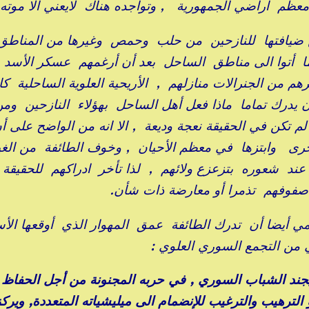
معظم اراضي الجمهورية , وتواجده هناك لايعني الا موته
ن ضيافتها للنازحين من حلب وحمص وغيرها من المناطق
انما أتوا الى مناطق الساحل بعد أن أرغمهم عسكر الأسد 
ن الجنرالات منازلهم , الأريحية العلوية الساحلية كا
 يدرك تماما ماذا فعل أهل الساحل بهؤلاء النازحين وم
تكن في الحقيقة نعجة وديعة , الا انه من الواضح على أ
ا أخرى وابتزها في معظم الأحيان , وخوف الطائفة من الغي
ند شعوره بتزعزع ولائهم , لذا تأخر ادراكهم للحقيقة
صفوفهم تذمرا أو معارضة ذات شأن.
تمي أيضا أن تدرك الطائفة عمق المهوار الذي أوقعها الأس
ي من التجمع السوري العلوي :
 يجند الشباب السوري , في حربه المجنونة من أجل الحفاظ 
لترهيب والترغيب للإنضمام الى ميليشياته المتعددة, ويركز