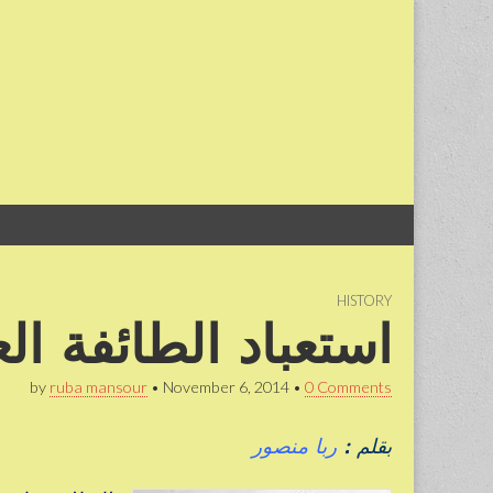
Skip
Main
to
menu
content
HISTORY
استعباد الطائفة الع
by
ruba mansour
•
November 6, 2014
•
0 Comments
بقلم :
ربا منصور