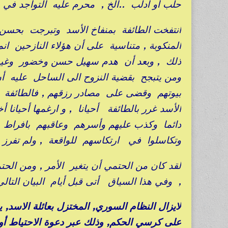
حلب أو ادلب ..الخ , محرم عليه التواجد في 
انتفخت الطائفة بمنفاخ الأسد وتبرجت بحس
المنكوبة , متناسية على أن هؤلاء النازحين 
ذلك , وبعد أن هدم سهيل حسن وخضور وغيرهم م
ومن يتبجح بقضية النزوح الى الساحل عليه أن
بيوتهم وقضى على مصادر رزقهم , فالطائفة لم 
الأسد غرر بالطائفة أحيانا , و ارغمها أحيان
دائما وكذب عليهم وأسرهم وعاقبهم بافراط ع
وتكاسلوا في ارتكاسهم للواقعة , ولم تفرز 
لقد كان من الحتمي أن يتغير الأمر , ومن الح
, وفي هذا السياق أتى قبل أيام البيان التال
لايزال النظام السوري, المختزل بعائلة الاسد,
على كرسي الحكم, وذلك عبر دعوة الاحتياط أو ا