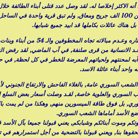
ه الاكثر إخلاصا له. لقد وصل عدد قتلى أبناء الطائفة خل
الكرسي , الى اكثر من 60 ألف شاب, وأكثر من 100 الف جريح ومعاق, ولم تبق قرية واحدة في الساح
 بل هناك عائلات بكاملها قد ابيد جميع شبابها.
ومن جهة اخرى يمعن النظام الاسدي في إستهتاره وعـدم مبالاته تجاه المخطوف
ـد الانسانية من قرى صلنفة, في آب الماضي, لقد رفض ال
 آبه لمحنتهم ولحياتهم المعرضة للخطر في كل لحظة, في ح
 واحد أبناء عائلة الاسد.
الشعب السوري عامة, بالغلاء الفاحش والارتفاع الجنوني لأ
لشعب السوري والعلوية خاصة, لقـد وصلت أسعار بعض السلع 
سوري, بل فوق طاقة الميسورين منهم, وهكذا من لم يمت ب
ضع الأسد أماماها الشعب السوري.
وتكم وموت أبنائكم وشبابكم, يعني قبولنا جميعا بآل الأسد ق
ألحقوها بنا, ويعني قبولنا بالتضحية من أجل استمرارهم في 