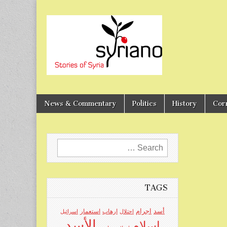
Stories of Syria
syriano
News & Commentary
Politics
History
Cor
Search
for:
TAGS
اجرام
أسد
ارهاب
استعمار
احتلال
اسرائيل
الأسد
اسلام