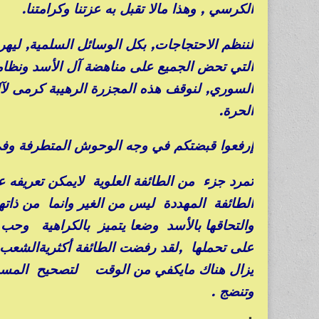
الكرسي , وهذا مالا تقبل به عزتنا وكرامتنا.
لننظم الاحتجاجات, بكل الوسائل السلمية, ليهر
التي تحض الجميع على مناهضة آل الأسد ونظامهم
السوري, لنوقف هذه المجزرة الرهيبة كرمى لآل
الحرة.
إرفعوا قبضتكم في وجه الوحوش المتطرفة وف
تمرد جزء من الطائفة العلوية لايمكن تعريفه 
الطائفة المهددة ليس من الغير وانما من ذا
والتحاقها بالأسد وضعا يتميز بالكراهية وحب
على تحملها ,لقد رفضت الطائفة أكثريةالشعب ا
يزال هناك مايكفي من الوقت لتصحيح المسيرة 
وتنضج .