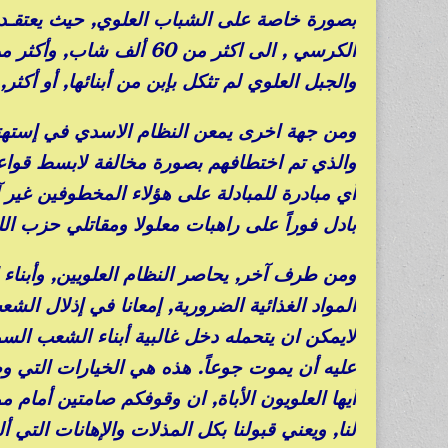
بصورة خاصة على الشباب العلوي, حيث يعتقـد أن
والجبل العلوي لم تثكل بإبن من أبنائها, أو أكثر,
والذي تم اختطافهم بصورة مخالفة لابسط قواع
أي مبادرة للمبادلة على هؤلاء المخطوفين غير
بادل فوراً على راهبات معلولا ومقاتلي حزب الله
ومن طرف آخر, يحاصر النظام العلويين, وأبناء 
المواد الغذائية الضرورية, إمعانا في إذلال ا
لايمكن ان يتحمله دخل غالبية أبناء الشعب ال
عليه أن يموت جوعاً. هذه هي الخيارات التي و
أيها العلويون الأباة, ان وقوفكم صامتين أمام م
لنا, ويعني قبولنا بكل المذلات والإهانات التي 