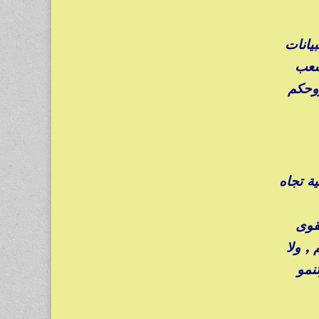
يانات
لشعب
روحكم
ة تجاه
قوى
, ولا
تنمو