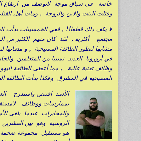
خاصة في سياق موجة لاتوصف من ارتفاع الأس
وقتلت البنت والابن والزوجة , ومات أهل القت
لا يكف ذلك قطعا!! , ففي الخمسينات بدأت الط
مجتمع أكثرية , لقد كان منهم الكثير من الم
مشابها لتطور الطائفة المسيحية , و مشابها لتط
في أروروبا العديد نسبيا من المتعلمين والج
وظائف تقنية عالية , مما أعطى الطائفة اليهو
المسيحية في المشرق وهكذا بدأت الطائفة ال
الأسد اقتنص واستدرج العدي
بممارسات ووظائف لامستقبل
والمخابرات عندما يلغى الأ
الروسية وهو بين العشرين و
هو مستقبل مجموعة ضخمة م