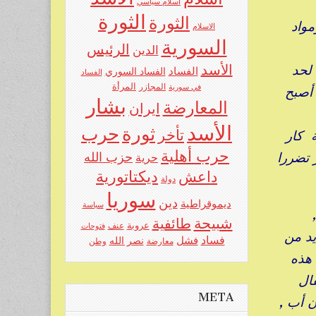
اسلام سياسي
الثورة
الثورة
مواد
الاسلام
السورية
الرئيس
الدين
لحد
الأسد
الفساد
الفساد السوري
الفساد
المرأة
في سورية
المجازر
 أصبح
بشار
المعارضة
ايران
الأسد
حرب
ثورة
تأخر
 كار
حرب أهلية
 تضررا
حزب الله
حرية
ديكتاتورية
داعش
دولة
سوريا
دين
ديموقراطية
سياسة
 ,
شبيحة
طائفية
عروبة
عنف
فتوحات
في العديد من
فساد
فشل
نصر الله
معارضة
وطن
هذه
ال
META
ن أب ,