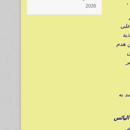
 .
2026
على
ذبة
ن هدم
ن
ر
د به
اليائس