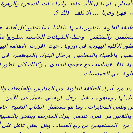
عار , لم يقتل الأب فقط وانما قتلت الشجرة والزهرة
لى قهرا وحزنا … ألا يكف ذلك ؟.
ائفة العلوية بتطوير نفسها تلقائيا كما تتطور كل أقلية 
تعلمين والمثقفين وحملة الشهادات الجامعية ,تطوروا تط
ور الأقلية اليهودية في اوروبا , حيث افرزت الطائفة اليه
امعيين والأطباء والمحامين ورجال البنوك والموظفين في
دية ثقلا لايتناسب مع حجمها العددي , وكذلك كان تطور ا
علوية في الخمسينات .
د من أفراد الطائفة العلوية من المدارس والجامعات وا
 لها , وماهو مستقبل رجل اربعيني يعمل في الأمن
من وتلغى المخابرات , وما هو مستقبل الشاب الشبيح حام
الثلاثين من عمره عندمل يترك المدرسة ويلتحق بالتشبيح
ن المستفيدين من ريع الفساد , وهل يظن عاقل على 