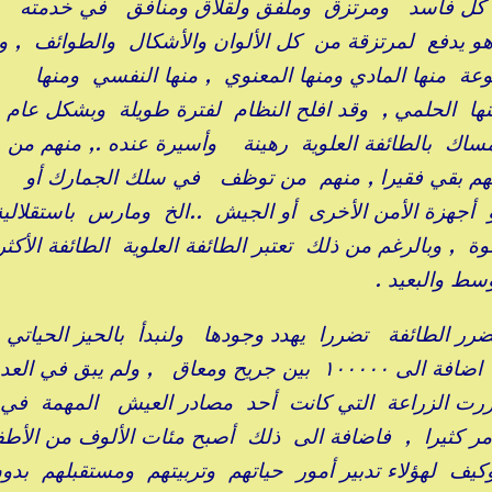
كل فاسد ومرتزق وملفق ولقلاق ومنافق في خدمته
و يدفع لمرتزقة من كل الألوان والأشكال والطوائف , و
وعة منها المادي ومنها المعنوي , منها النفسي ومنها
ها الحلمي , وقد افلح النظام لفترة طويلة وبشكل عام 
ساك بالطائفة العلوية رهينة وأسيرة عنده ., منهم من
م بقي فقيرا , منهم من توظف في سلك الجمارك أو
 أجهزة الأمن الأخرى أو الجيش ..الخ ومارس باستقلالية
 , وبالرغم من ذلك تعتبر الطائفة العلوية الطائفة الأكثر
ط والبعيد .
رر الطائفة تضررا يهدد وجودها ولنبدأ بالحيز الحياتي
فقد قتل أكثر من ٦٠٠٠٠ من شباب الطائفة اضافة الى ١٠٠٠٠٠ بين جريح ومعاق , ولم يبق 
ررت الزراعة التي كانت أحد مصادر العيش المهمة في 
الأمر كثيرا , فاضافة الى ذلك أصبح مئات الألوف من الأطف
كيف لهؤلاء تدبير أمور حياتهم وتربيتهم ومستقبلهم بدو