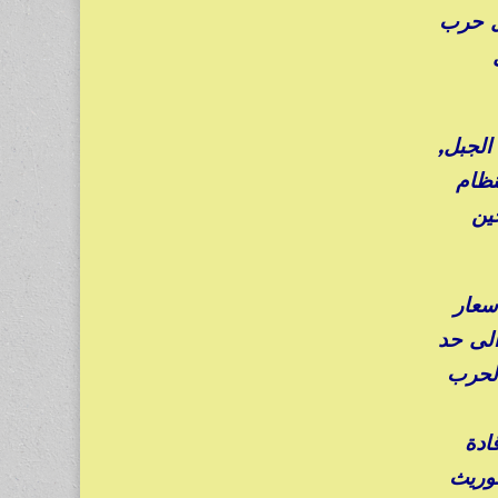
ال حرب
ل
ين والـ 54 من أبناء وبنات الجبل,
نظام
ين
سعار
الى حد
الحرب
ادة
توريث