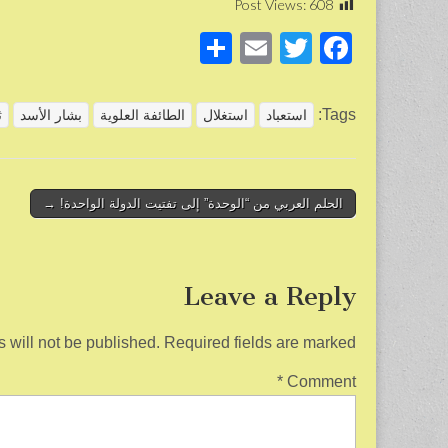
Post Views:
608
S
E
T
F
h
m
wi
a
ar
ail
tt
c
Tags:
استعباد
استغلال
الطائفة العلوية
بشار الأسد
ث
e
er
e
b
o
Post
الحلم العربي من “الوحدة” إلى تفتيت الدولة الواحدة! →
navigation
o
k
Leave a Reply
 will not be published.
Required fields are marked
*
Comment