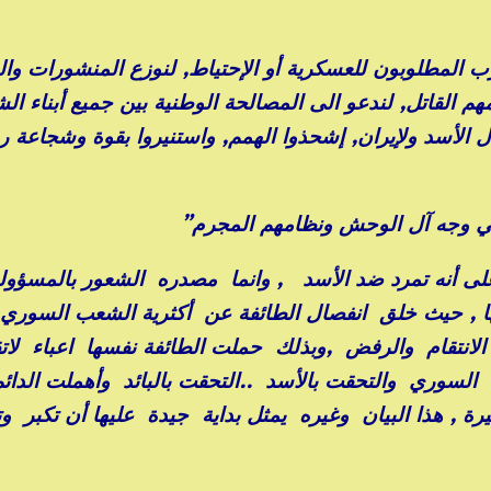
ب المطلوبون للعسكرية أو الإحتياط, لنوزع المنشورات والب
 القاتل, لندعو الى المصالحة الوطنية بين جميع أبناء ا
 الأسد ولإيران, إشحذوا الهمم, واستنيروا بقوة وشجاعة 
ي وجه آل الوحش ونظامهم المجرم”
على أنه تمرد ضد الأسد , وانما مصدره الشعور بالمسؤولي
تها , حيث خلق انفصال الطائفة عن أكثرية الشعب السوري
 الانتقام والرفض ,وبذلك حملت الطائفة نفسها اعباء لات
لسوري والتحقت بالأسد ..التحقت بالبائد وأهملت الدائم 
, هذا البيان وغيره يمثل بداية جيدة عليها أن تكبر و