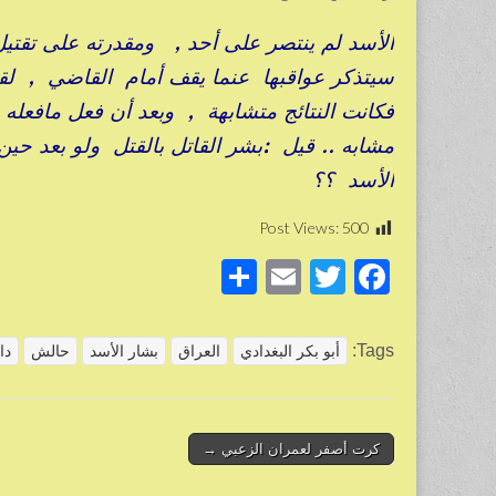
الأسد لم ينتصر على أحد , ومقدرته على تقتي
سيتذكر عواقبها عنما يقف أمام القاضي , ل
فكانت النتائج متشابهة , وبعد أن فعل مافعله
مشابه .. قيل :بشر القاتل بالقتل ولو بعد حين
الأسد ؟؟
Post Views:
500
S
E
T
F
h
m
wi
a
ar
ail
tt
c
Tags:
أبو بكر البغدادي
العراق
بشار الأسد
حالش
دا
e
er
e
b
o
Post
كرت أصفر لعمران الزعبي →
navigation
o