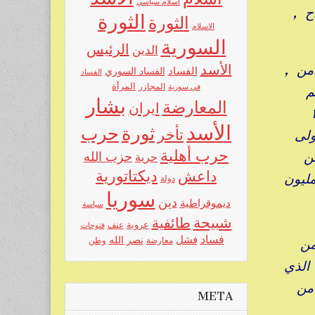
اسلام سياسي
اح ,
الثورة
الثورة
الاسلام
السورية
الرئيس
الدين
لأمن ,
الأسد
الفساد
الفساد السوري
الفساد
المرأة
في سورية
المجازر
م
بشار
المعارضة
ايران
بشر بسقوط هذا الحراك وقتل من المتظاهرين ما لايقل عن ١٠٠٠٠
الأسد
حرب
ثورة
ولى
تأخر
حرب أهلية
ن
حزب الله
حرية
ديكتاتورية
داعش
ليون
دولة
سوريا
دين
ديموقراطية
سياسة
شبيحة
طائفية
عروبة
عنف
فتوحات
فساد
فشل
نصر الله
من
معارضة
وطن
يش الحر الذي
, وفي هذه الظروف أجرى الأسد انتخابات نال بها أكثر من ٨٨٪ من
META