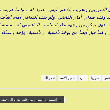
ل السوريين وتخريب بلادهم ليس نصرا له , وانما هزيمة 
قد وقف صدام أمام القاضي ولم يقف القذافي أمام القا
 , فهل يمكن من وجهة نظر انسانية الا التمني له بمستق
 , كما قيل أيضا من يؤخذ بالسيف , بالسيف يؤخذ , فماذا ي
عش
سوريا
لبنان
مصير الأسد
نصر الله
← استثمار داعشي . من حلف بغداد الى حلف 