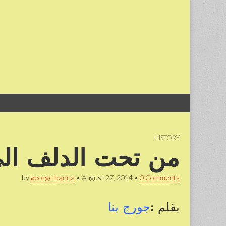
Skip
Main
to
menu
content
HISTORY
من تحت الدلف ال
by
george banna
•
August 27, 2014
•
0 Comments
بقلم :
جورج بنا