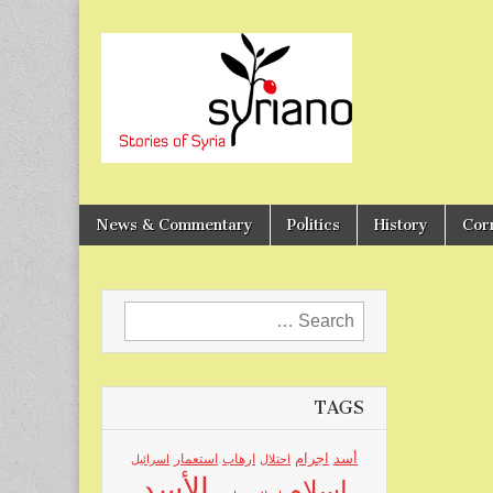
Stories of Syria
syriano
News & Commentary
Politics
History
Cor
Search
for:
TAGS
اجرام
أسد
ارهاب
استعمار
احتلال
اسرائيل
الأسد
اسلام