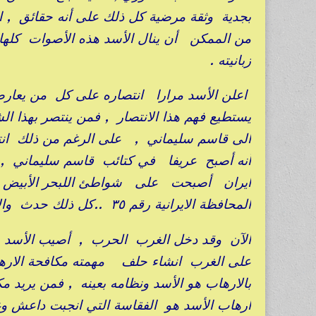
بجدية وثقة مرضية كل ذلك على أنه حقائق , ال
من الممكن أن ينال الأسد هذه الأصوات كلها وب
زبانيته .
اعلن الأسد مرارا انتصاره على كل من يعارض
يستطيع فهم هذا الانتصار , فمن ينتصر بهذا ا
الى قاسم سليماني , على الرغم من ذلك انتصر
أنه أصبح عريفا في كتائب قاسم سليماني ,
ايران أصبحت على شواطئ اللبحر الأبيض ال
المحافظة الايرانية رقم ٣٥ ..كل ذلك حدث والأسد يتابع مسيرة الانتصارات التي لم تتوقف لحد الآن .
الآن وقد دخل الغرب الحرب , أصيب الأسد ب
على الغرب انشاء حلف مهمته مكافحة الارهاب
بالارهاب هو الأسد ونظامه بعينه , فمن يريد م
ارهاب الأسد هو الفقاسة التي انجبت داعش و