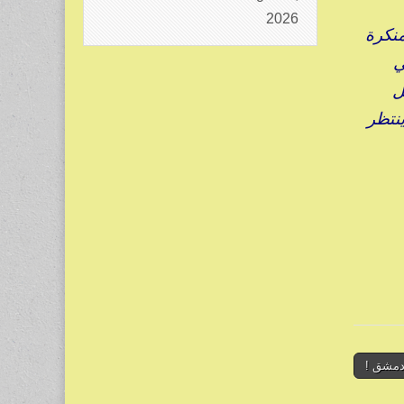
2026
منكرة
ضي
بل
نتظر
دمشق !