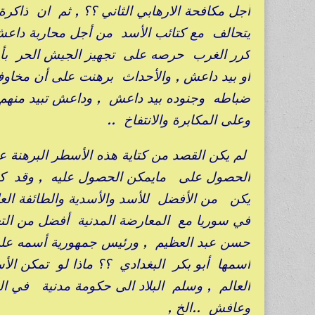
أجل مكافحة الارهابي الثاني ؟؟ , ثم ان ذا
يتحالف مع كتائب الأسد من أجل محاربة داع
كرر الغرب حرصه على تجهيز الجيش الحر بأسلحة
أو بيد داعش , والأحداث برهنت على أن مخا
ضباطه وجنوده بيد داعش , وداعش تبيد منهم ي
وعلى المكابرة والانتفاخ ..
لم يكن القصد من كتاية هذه الأسطر البرهنة 
يكن من الأفضل للأسد والأسدية والطائفة الع
في سوريا مع المعارضة المدنية أفضل من التع
حسن عبد العظيم , ورئيس جمهورية أسمه عل
اسمها أبو بكر البغدادي ؟؟ ماذا لو تمكن الأ
العالم , وسلم البلاد الى حكومة مدنية في
وعافش ..الخ ,