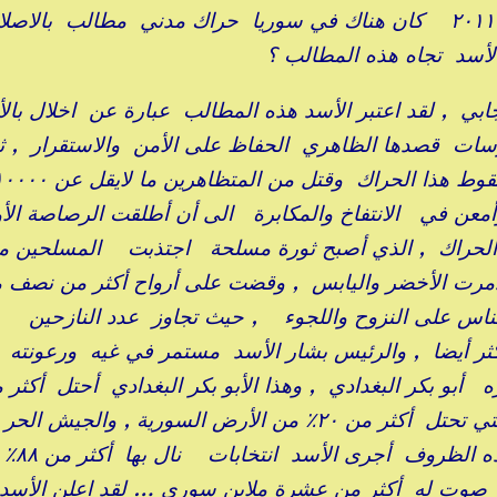
أوائل عام ٢٠١١ كان هناك في سوريا حراك مدني مطالب بالاصل
الأسد تجاه هذه المطالب ؟
ابي , لقد اعتبر الأسد هذه المطالب عبارة عن اخلال با
رسات قصدها الظاهري الحفاظ على الأمن والاستقرار , ث
معن في الانتفاخ والمكابرة الى أن أطلقت الرصاصة الأ
لحراك , الذي أصبح ثورة مسلحة اجتذبت المسلحين م
 دمرت الأخضر واليابس , وقضت على أرواح أكثر من نصف م
بنسبة ٧٥٪ , وأجبرت الناس على النزوح واللجوء , حيث تجاوز عدد النازحين
ثر أيضا , والرئيس بشار الأسد مستمر في غيه ورعونته
أبو بكر البغدادي , وهذا الأبو بكر البغدادي أحتل أكثر 
٤٠٪ من الأرض السورية , الى جانب النصرة التي تحتل أكثر من ٢٠٪ من الأرض السورية , والج
يجتل قرابة ٢٠٪ من الأرض السورية 
وت له أكثر من عشرة ملاين سوري … لقد اعلن الأسد