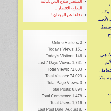
المنتصر صلاح الدين ,ثنائية
النجاح- الانتصار ..
 وكم
دفاعا عن الوجدان !
 الأسد
وسقط
رج
Online Visitors:
0
Today's Views:
151
فا هي
Today's Visitors:
146
ان الأسد الحصول على الكثير أوائل عام ٢٠١١ , ألم
Last 7 Days Views:
1,731
تعامل
Total Views:
71,883
Total Visitors:
74,023
 مثلا
Total Page Views:
3
Total Posts:
8,894
ى
Total Comments:
1,478
Total Users:
1,716
Last Post Date:
August 8,