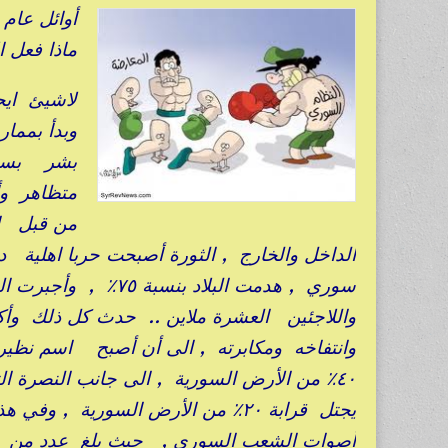
ماذا فعل 
لاشيئ ايج
وبدأ بمما
متظاهر وأ
من قبل ا
الداخل والخارج , الثورة أصبحت حربا اهلية
سوري , هدمت البلاد 
واللاجئين العشرة ملاين .. حدث كل ذلك وأك
وانتفاخه ومكابرته , الى أن أصبح اسم نظيره 
أصوات الشعب السوري , حيث بلغ عدد من ص