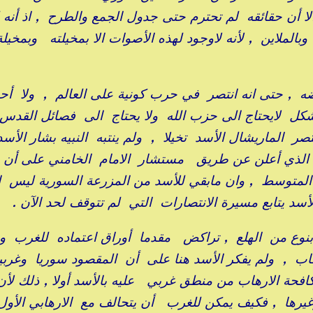
ا أن حقائقه لم تحترم حتى جدول الجمع والطرح , اذ أنه
الملاين , لأنه لاوجود لهذه الأصوات الا بمخيلته وبمخيلة
ه , حتى انه انتصر في حرب كونية على العالم , ولا أح
لشكل لايحتاج الى حزب الله ولا يحتاج الى فصائل القدس 
 الماريشال الأسد تخيلا , ولم ينتبه النبيه بشار الأس
 الذي أعلن عن طريق مستشار الامام الخامني على أن 
متوسط , وان مابقي للأسد من المزرعة السورية ليس ا
نوع من الهلع , تراكض مقدما أوراق اعتماده للغرب و
 , ولم يفكر الأسد هنا على أن المقصود سوريا وغربيا
كافحة الارهاب من منطق غربي عليه بالأسد أولا , ذلك لأن
غيرها , فكيف يمكن للغرب أن يتحالف مع الارهابي الأو