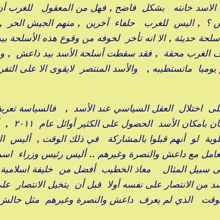
كرة الاسد خانته بشكل فاضح , فهل من المعقول للغرب أن
ش ؟ , اليس للغرب حلفاء آخرين , منهم الجيش الحر ,
 حديثة , الا انه تأخر لخوفه من وقوع هذه الأسلحة بيد
وف الغرب محقة , فقد سقطت أسلحة الأسد بيد داعش , 
وميا ماتستطيبه , والأسد المنتصر لايقوى الا على التف
على اختلال العقل السياسي عند الأسد , فالسياسة تعري
الحصول على مايمكن الحصول عليه , وقد كان بامك
لوية لو أنهم قبلوا بالمشاركة في ذلك الوقت , أليس ال
امل مع داعش والنصرة وغيرهم .. أليس رئيس وزراء اسمه
ى سبيل المثال معاذ الخطيب أفضل من خليفة اسلامية
سد من الانتصار على نفسه أولا قبل أن يتخيل الانتصار عل
 الوقت الذي لم يعرف داعش والنصرة وغيرهم مثل حالش