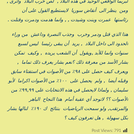
لبربما الواقعي الوحيد في هذه البلاد , لص خرب البلاد وأثرى ,
ومن ينظر الى أنقاض سوريا لايستطيع القول على أن
رئاستها عمرت وبنت وشيدت , , وانما هدمت ودمرت وقتلت .
هذا الذي قتل ودمر وخرب وجذب النصرة وداعش من وراء
الحدود الى داخل البلاد , يريد أن يبقى رئيسا ليس لسبع
سنوات وانما للأبد ,ويقول أن الشعب يريده , وكيف تمكن
بشار الأسد من معرفة ذلك ؟نعم بشار يعرف ذلك تماما ,
ويعرف كيف حصل على ٩٨٪ من الأصوات في استفتاء سابق
وقبله أيضا , ولم يحصل على ١٠٠٪ من الأصوات اكراما لأبو
سليمان , ولماذا لايحصل في هذه الانتخابات على ٩٩,٩٩٪ من
الأصوات ؟؟ لاتوجد أي عقبة أمام هذا النجاح الباهر
والمرتقب, ولو سمحت الرياضيات بنتائج ك ١٩٠٪ لنالها بشار
بكل سهولة , هل تعرفون كيف ؟
Post Views:
791