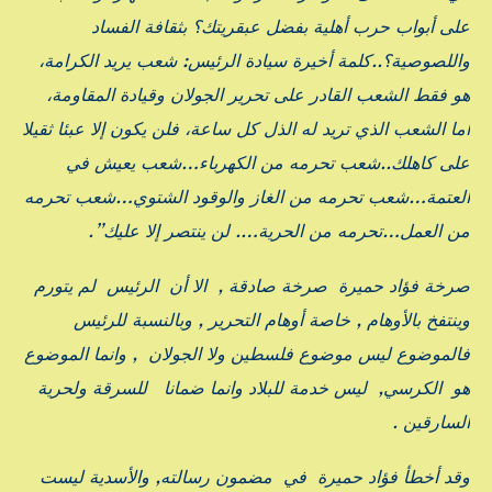
على أبواب حرب أهلية بفضل عبقريتك؟ بثقافة الفساد
واللصوصية؟..
كلمة أخيرة سيادة الرئيس: شعب يريد الكرامة،
هو فقط الشعب القادر على تحرير الجولان وقيادة المقاومة،
أما الشعب الذي تريد له الذل كل ساعة، فلن يكون إلا عبئا ثقيلا
على كاهلك..شعب تحرمه من الكهرباء…شعب يعيش في
العتمة…شعب تحرمه من الغاز والوقود الشتوي…شعب تحرمه
من العمل…تحرمه من الحرية…. لن ينتصر إلا عليك”.
صرخة فؤاد حميرة صرخة صادقة , الا أن الرئيس لم يتورم
وينتفخ بالأوهام , خاصة أوهام التحرير , وبالنسبة للرئيس
فالموضوع ليس موضوع فلسطين ولا الجولان , وانما الموضوع
هو الكرسي, ليس خدمة للبلاد وانما ضمانا للسرقة ولحرية
السارقين .
وقد أخطأ فؤاد حميرة في مضمون رسالته, والأسدية ليست