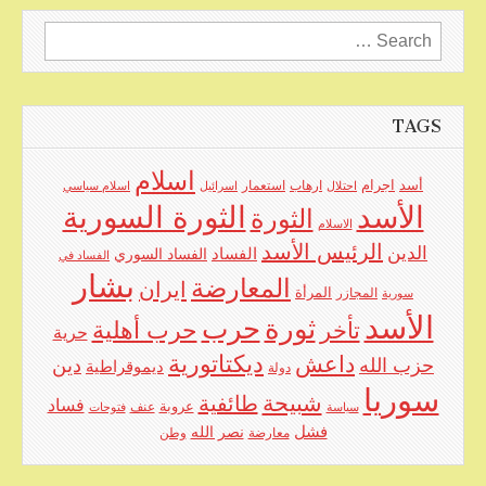
Search
for:
TAGS
اسلام
اجرام
أسد
ارهاب
استعمار
احتلال
اسرائيل
اسلام سياسي
الأسد
الثورة السورية
الثورة
الاسلام
الرئيس الأسد
الدين
الفساد
الفساد السوري
الفساد في
بشار
المعارضة
ايران
المرأة
سورية
المجازر
الأسد
حرب
ثورة
حرب أهلية
تأخر
حرية
ديكتاتورية
داعش
حزب الله
دين
ديموقراطية
دولة
سوريا
شبيحة
طائفية
فساد
عروبة
عنف
سياسة
فتوحات
فشل
نصر الله
معارضة
وطن