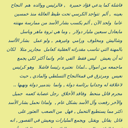
فاشلة كما يدعي فؤاد حميرة , فالرئيس ووالده هم النجاح
بعينه , ألم تتواجد الكرسي تحت طيظ العائلة منذ خمسين
عاما ولحد الآن , ألم يكسب بشار الأسد من ممارسة مهنته
مايعادل سبعين مليار دولار , وما هي ثروة ماهر وباسل
وشاليش ومخلوف ورامي وغيرهم , ولو عمل بشار الأاسد
بالمهنة التي تناسب مقدراته العقلية كعامل مجارير مثلا لكان
له أن يعيش ليس فقط الفي عام وانما أكثر لكي يجمع
ماجمعه من اموال ..لماذا نعتبره رئيسا فاشلا وهو كرئيس
تعيس ومرتزق في قمةالنجاح التسلطي والمادي , حيث
لاعلاقة له وجدانيا برئاسة دولة , وانما بتدمير دولة ونهبها ..
مجرم قاتل منحط وفاقد الأخلاق رجل عصابة كعمه جميل
والآخر رفعت وآل الأسد بشكل عام , ولماذا نحمل بشار الأسد
أكثر مما يستطيع التحمل , فهل من الصعب العثور على
قاتل يقاتل ويقتل ويجمع المليارات ويعيش في القصور , انه