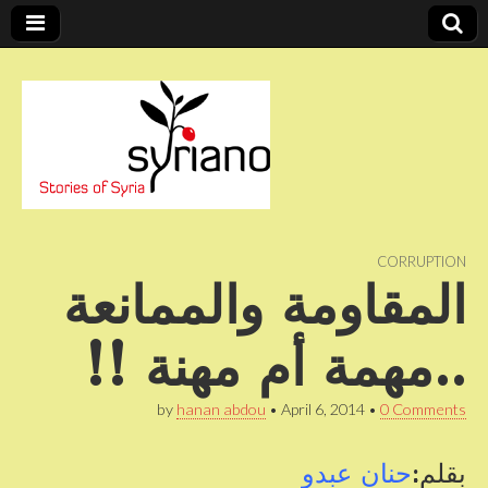
Stories of Syria
syriano
CORRUPTION
المقاومة والممانعة
..مهمة أم مهنة !!
by
hanan abdou
•
April 6, 2014
•
0 Comments
بقلم:
حنان عبدو