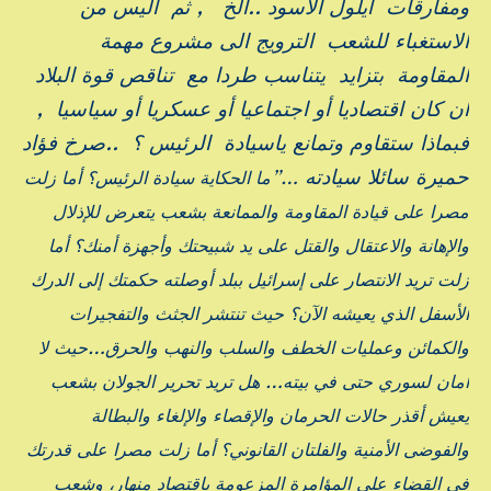
ومفارقات أيلول الأسود ..الخ , ثم اليس من
الاستغباء للشعب الترويج الى مشروع مهمة
المقاومة بتزايد يتناسب طردا مع تناقص قوة البلاد
ان كان اقتصاديا أو اجتماعيا أو عسكريا أو سياسيا ,
فبماذا ستقاوم وتمانع ياسيادة الرئيس ؟ ..صرخ فؤاد
حميرة سائلا سيادته
…”
ما الحكاية سيادة الرئيس؟ أما زلت
مصرا على قيادة المقاومة والممانعة بشعب يتعرض للإذلال
والإهانة والاعتقال والقتل على يد شبيحتك وأجهزة أمنك؟ أما
زلت تريد الانتصار على إسرائيل ببلد أوصلته حكمتك إلى الدرك
الأسفل الذي يعيشه الآن؟ حيث تنتشر الجثث والتفجيرات
والكمائن وعمليات الخطف والسلب والنهب والحرق…حيث لا
أمان لسوري حتى في بيته… هل تريد تحرير الجولان بشعب
يعيش أقذر حالات الحرمان والإقصاء والإلغاء والبطالة
والفوضى الأمنية والفلتان القانوني؟ أما زلت مصرا على قدرتك
في القضاء على المؤامرة المزعومة باقتصاد منهار، وشعب