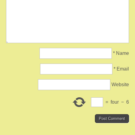
*
Name
*
Email
Website
=
four
−
6