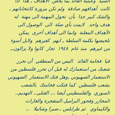
السيد وعبثية القائد بما يخص الأهداف , هذا اذا
كانت أهدافهم صادقة ولم تكن مزورة كانتخاباتهم ,
والشك كبير جدا بأن تحول المهمة الى مهنة له
هدف واحد لايمت بأي صلة الى الوصول الى
الأهداف المعلنة وانما الى أهداف أخرى يمكن
تلخيصها بكلمة السلطة , انهم كغيرهم ولابل أسوء
من غيرهم منذ عام ١٩٤٨ تجار كانوا ولا يزالون.,
فيا فخامة القائد اليس من المنطقي أن تحرر
شعبك من استعمارك له قبل أن تحرر فلسطين من
الاستعمار الصهيوني ,وهل فتك الاستعمار الصهيوني
بشعب فلسطين كما فتكت فخامتك بالشعب
السوري والفلسطيني أيضا … القتلى.. التهديم..
المجازر وفجور البراميل المتفجرة والغازات
والكيماوي ثم طرابلس ..صبرا وشاتيلا ..